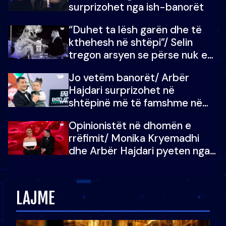
surprizohet nga ish-banorët
“Duhet ta lësh garën dhe të
kthehesh në shtëpi”/ Selin
tregon arsyen se përse nuk e
dëgjoi fjalën e së ëmës: Doja ta
Jo vetëm banorët/ Arbër
çoja luftën time deri në fund
Hajdari surprizohet në
shtëpinë më të famshme në
Shqipëri, opinionisti takohet me
Opinionistët në dhomën e
vajzën e tij
rrëfimit/ Monika Kryemadhi
dhe Arbër Hajdari pyeten nga
Ledion Liço: A do ta
zëvendësonit njëri-tjetrin?
LAJME