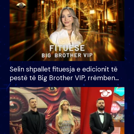
Selin shpallet fituesja e edicionit të
pestë të Big Brother VIP, rrëmben
çmimin e madh prej 100 mijë eurosh