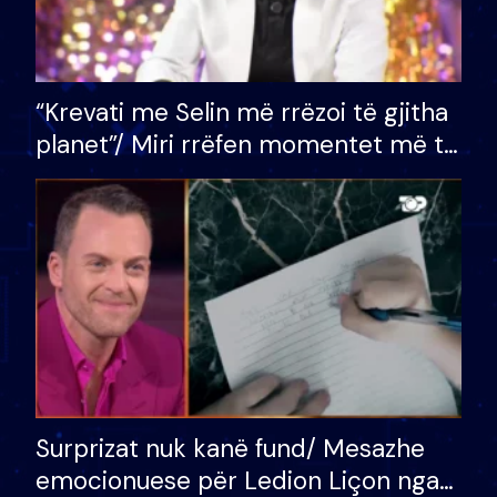
“Krevati me Selin më rrëzoi të gjitha
planet”/ Miri rrëfen momentet më të
bukura në shtëpinë e BB VIP: Do më
mungojë zilja e mëngjesit kur…
Surprizat nuk kanë fund/ Mesazhe
emocionuese për Ledion Liçon nga