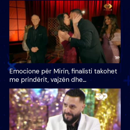
shtëpinë dhe humb mundësinë për
të fituar çmimin e madh
Emocione për Mirin, finalisti takohet
me prindërit, vajzën dhe
bashkëshorten: S’kemi ndonjë letër
divorci apo jo?