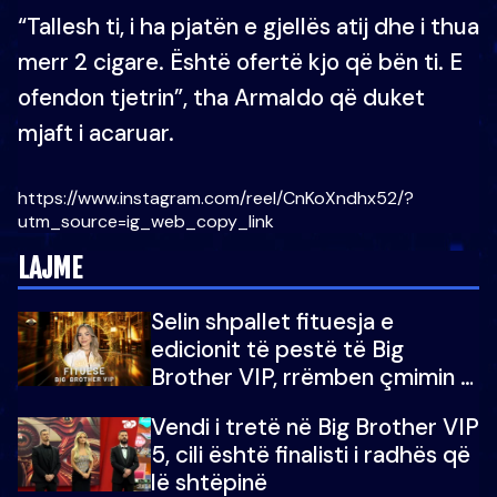
“Tallesh ti, i ha pjatën e gjellës atij dhe i thua
merr 2 cigare. Është ofertë kjo që bën ti. E
ofendon tjetrin”, tha Armaldo që duket
mjaft i acaruar.
https://www.instagram.com/reel/CnKoXndhx52/?
utm_source=ig_web_copy_link
LAJME
Selin shpallet fituesja e
edicionit të pestë të Big
Brother VIP, rrëmben çmimin e
madh prej 100 mijë eurosh
Vendi i tretë në Big Brother VIP
5, cili është finalisti i radhës që
lë shtëpinë