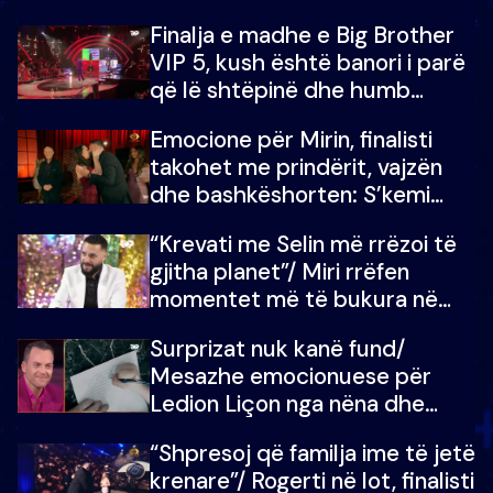
Finalja e madhe e Big Brother
VIP 5, kush është banori i parë
që lë shtëpinë dhe humb
mundësinë për të fituar
Emocione për Mirin, finalisti
çmimin e madh
takohet me prindërit, vajzën
dhe bashkëshorten: S’kemi
ndonjë letër divorci apo jo?
“Krevati me Selin më rrëzoi të
gjitha planet”/ Miri rrëfen
momentet më të bukura në
shtëpinë e BB VIP: Do më
Surprizat nuk kanë fund/
mungojë zilja e mëngjesit kur…
Mesazhe emocionuese për
Ledion Liçon nga nëna dhe
fëmijët e tij, moderatori nuk i
“Shpresoj që familja ime të jetë
mban dot lotët: Nuk meritoj…
krenare”/ Rogerti në lot, finalisti