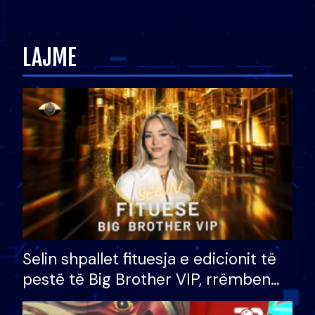
Ledion Liço: A do ta
zëvendësonit njëri-tjetrin?
LAJME
Selin shpallet fituesja e edicionit të
pestë të Big Brother VIP, rrëmben
çmimin e madh prej 100 mijë eurosh