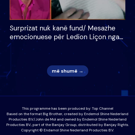
Surprizat nuk kanë fund/ Mesazhe
emocionuese për Ledion Liçon nga
nëna dhe fëmijët e tij, moderatori
nuk i mban dot lotët: Nuk meritoj…
më shumë →
This programme has been produced by:
Top Channel
Based on the format Big Brother, created by Endemol Shine Nederland
Producties B.V./John de Mol and owned by Endemol Shine Nederland
Producties BV., part of the Banijay Group, distributed by Banijay Rights.
Copyright © Endamol Shine Nederland Producties B.V.