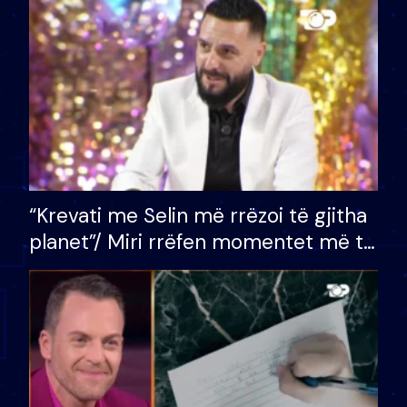
divorci apo jo?
“Krevati me Selin më rrëzoi të gjitha
planet”/ Miri rrëfen momentet më të
bukura në shtëpinë e BB VIP: Do më
mungojë zilja e mëngjesit kur…