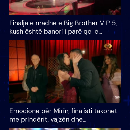
Finalja e madhe e Big Brother VIP 5,
kush është banori i parë që lë
shtëpinë dhe humb mundësinë për
të fituar çmimin e madh
Emocione për Mirin, finalisti takohet
me prindërit, vajzën dhe
bashkëshorten: S’kemi ndonjë letër