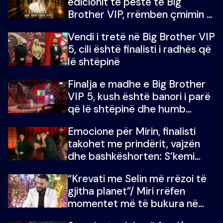
edicionit të pestë të Big
Brother VIP, rrëmben çmimin e
madh prej 100 mijë eurosh
Vendi i tretë në Big Brother VIP
5, cili është finalisti i radhës që
lë shtëpinë
Finalja e madhe e Big Brother
VIP 5, kush është banori i parë
që lë shtëpinë dhe humb
mundësinë për të fituar
Emocione për Mirin, finalisti
çmimin e madh
takohet me prindërit, vajzën
dhe bashkëshorten: S’kemi
ndonjë letër divorci apo jo?
“Krevati me Selin më rrëzoi të
gjitha planet”/ Miri rrëfen
momentet më të bukura në
shtëpinë e BB VIP: Do më