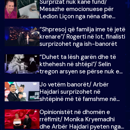
Surprizat nuk kanë fund/
mungojë zilja e mëngjesit kur…
Mesazhe emocionuese për
Ledion Liçon nga nëna dhe
fëmijët e tij, moderatori nuk i
“Shpresoj që familja ime të jetë
mban dot lotët: Nuk meritoj…
krenare”/ Rogerti në lot, finalisti
surprizohet nga ish-banorët
“Duhet ta lësh garën dhe të
kthehesh në shtëpi”/ Selin
tregon arsyen se përse nuk e
dëgjoi fjalën e së ëmës: Doja ta
Jo vetëm banorët/ Arbër
çoja luftën time deri në fund
Hajdari surprizohet në
shtëpinë më të famshme në
Shqipëri, opinionisti takohet me
Opinionistët në dhomën e
vajzën e tij
rrëfimit/ Monika Kryemadhi
dhe Arbër Hajdari pyeten nga