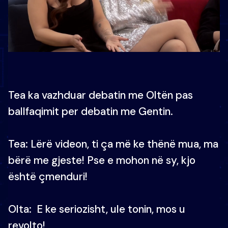
Tea ka vazhduar debatin me Oltën pas
ballfaqimit per debatin me Gentin.
Tea: Lërë videon, ti ça më ke thënë mua, ma
bërë me gjeste! Pse e mohon në sy, kjo
është çmenduri!
Olta: E ke seriozisht, ule tonin, mos u
revolto!