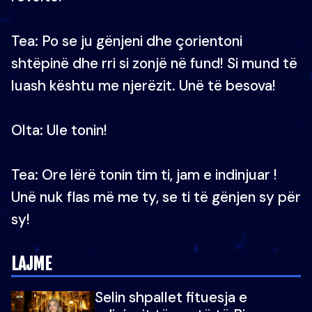
Tea: Po se ju gënjeni dhe çorientoni
shtëpinë dhe rri si zonjë në fund! Si mund të
luash kështu me njerëzit. Unë të besova!
Olta: Ule tonin!
Tea: Ore lërë tonin tim ti, jam e indinjuar !
Unë nuk flas më me ty, se ti të gënjen sy për
sy!
LAJME
Selin shpallet fituesja e