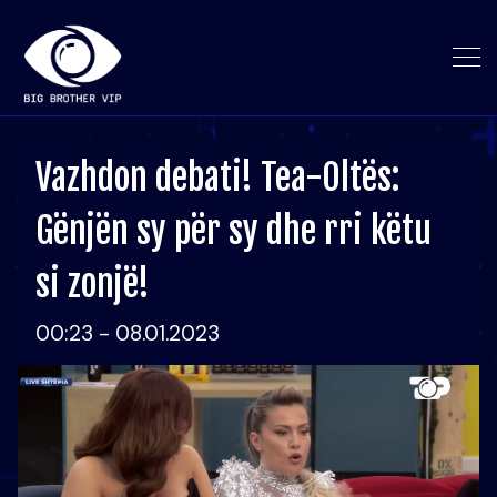
Vazhdon debati! Tea-Oltës:
Gënjën sy për sy dhe rri këtu
si zonjë!
00:23 - 08.01.2023