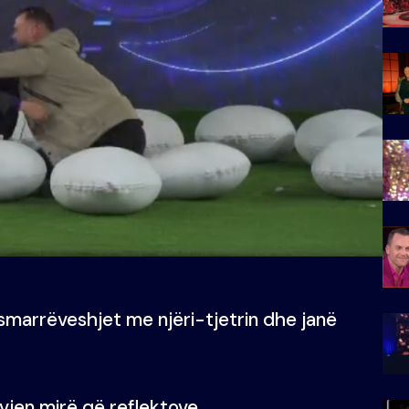
marrëveshjet me njëri-tjetrin dhe janë
 vjen mirë që reflektove…