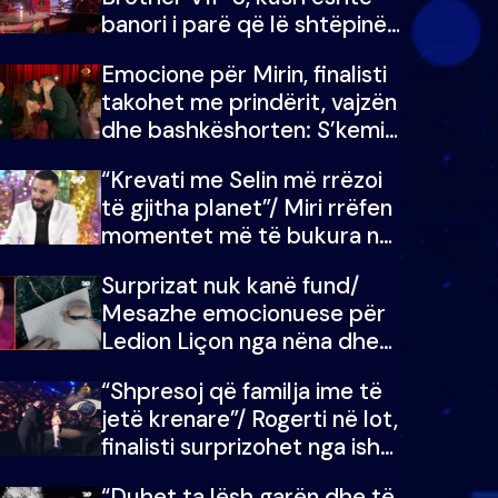
banori i parë që lë shtëpinë
dhe humb mundësinë për të
Emocione për Mirin, finalisti
fituar çmimin e madh
takohet me prindërit, vajzën
dhe bashkëshorten: S’kemi
ndonjë letër divorci apo jo?
“Krevati me Selin më rrëzoi
të gjitha planet”/ Miri rrëfen
momentet më të bukura në
shtëpinë e BB VIP: Do më
Surprizat nuk kanë fund/
mungojë zilja e mëngjesit
Mesazhe emocionuese për
kur…
Ledion Liçon nga nëna dhe
fëmijët e tij, moderatori nuk
“Shpresoj që familja ime të
i mban dot lotët: Nuk
jetë krenare”/ Rogerti në lot,
meritoj…
finalisti surprizohet nga ish-
banorët
“Duhet ta lësh garën dhe të