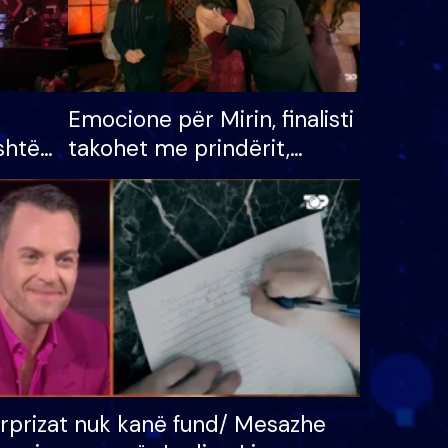
Emocione për Mirin, finalisti
shtë
takohet me prindërit,
tëpinë
vajzën dhe bashkëshorten:
 për
S’kemi ndonjë letër divorci
adh
apo jo?
rprizat nuk kanë fund/ Mesazhe