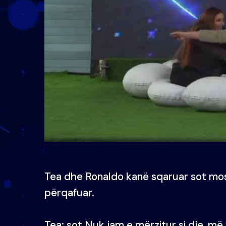
Tea dhe Ronaldo kanë sqaruar sot mos
përqafuar.
Tea: sot Nuk jam e mërzitur si dje, më