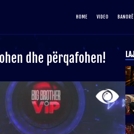
HOME
VIDEO
BANORË
LA
rohen dhe përqafohen!