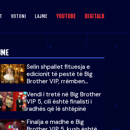
YOUTUBE
DIGITALB
T
VOTONI
LAJME
JME
Selin shpallet fituesja e
edicionit të pestë të Big
Brother VIP, rrëmben
çmimin e madh prej 100
Vendi i tretë në Big Brother
mijë eurosh
VIP 5, cili është finalisti i
radhës që lë shtëpinë
Finalja e madhe e Big
Brother VIP 5, kush është