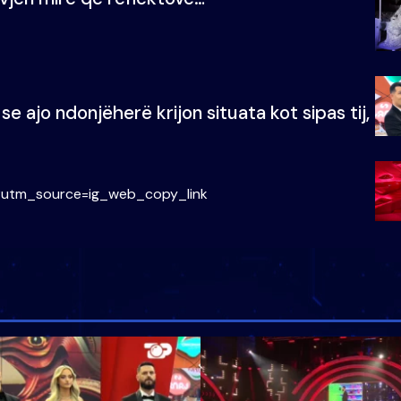
e ajo ndonjëherë krijon situata kot sipas tij,
?utm_source=ig_web_copy_link