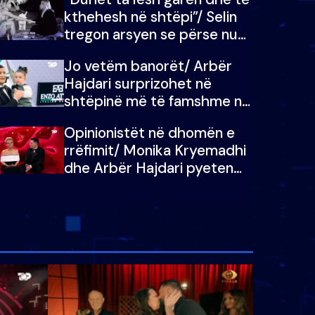
kthehesh në shtëpi”/ Selin
tregon arsyen se përse nuk
e dëgjoi fjalën e së ëmës:
Jo vetëm banorët/ Arbër
Doja ta çoja luftën time deri
Hajdari surprizohet në
në fund
shtëpinë më të famshme në
Shqipëri, opinionisti takohet
Opinionistët në dhomën e
me vajzën e tij
rrëfimit/ Monika Kryemadhi
dhe Arbër Hajdari pyeten
nga Ledion Liço: A do ta
zëvendësonit njëri-tjetrin?