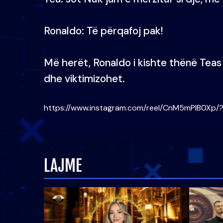
Ronaldo: Të përqafoj pak!
Më herët, Ronaldo i kishte thënë Teas s
dhe viktimizohet.
https://www.instagram.com/reel/CnM5mPIB0Xp/
LAJME