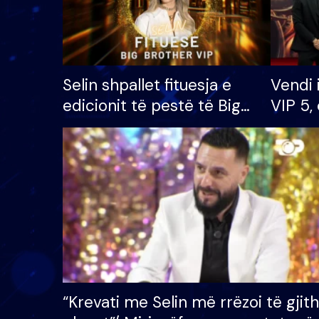
Selin shpallet fituesja e
Vendi 
edicionit të pestë të Big
VIP 5, 
Brother VIP, rrëmben
radhës
çmimin e madh prej 100
mijë eurosh
“Krevati me Selin më rrëzoi të gjit