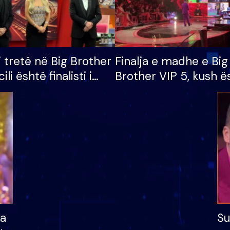
i tretë në Big Brother
Finalja e madhe e Big
cili është finalisti i
Brother VIP 5, kush ë
 që lë shtëpinë
banori i parë që lë sh
dhe humb mundësinë
të fituar çmimin e m
ha
Su