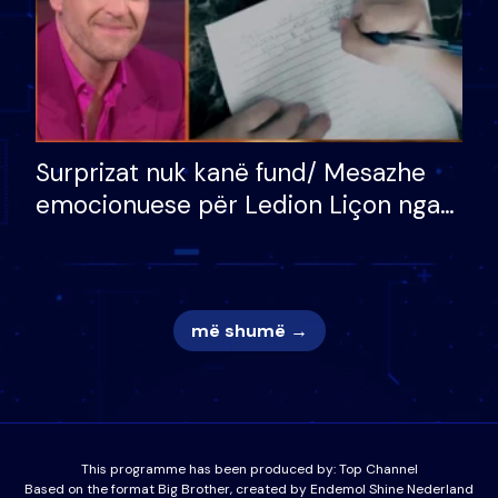
Surprizat nuk kanë fund/ Mesazhe
emocionuese për Ledion Liçon nga
nëna dhe fëmijët e tij, moderatori
nuk i mban dot lotët: Nuk meritoj…
më shumë →
This programme has been produced by:
Top Channel
Based on the format Big Brother, created by Endemol Shine Nederland