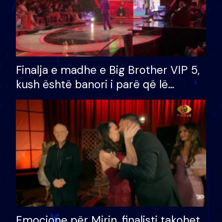
Finalja e madhe e Big Brother VIP 5,
kush është banori i parë që lë
shtëpinë dhe humb mundësinë për
të fituar çmimin e madh
Emocione për Mirin, finalisti takohet