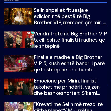
Selin shpallet fituesja e
edicionit të pestë të Big
Brother VIP, rrëmben çmimin e
madh prej 100 mijë eurosh
Vendi i tretë në Big Brother VIP
5, cili është finalisti i radhës që
lë shtëpinë
Finalja e madhe e Big Brother
VIP 5, kush është banori i parë
që lë shtëpinë dhe humb
mundësinë për të fituar
Emocione për Mirin, finalisti
çmimin e madh
takohet me prindërit, vajzën
dhe bashkëshorten: S’kemi
ndonjë letër divorci apo jo?
“Krevati me Selin më rrëzoi të
gjitha planet”/ Miri rrëfen