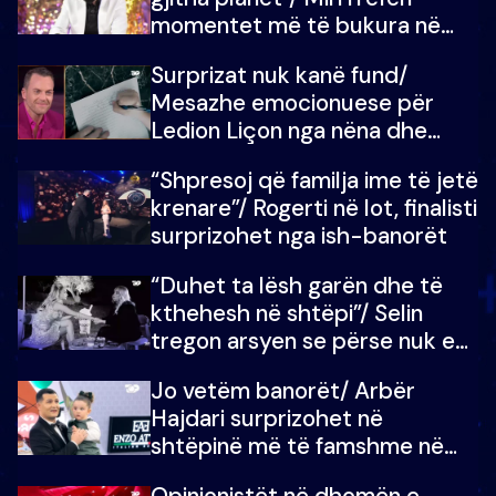
momentet më të bukura në
shtëpinë e BB VIP: Do më
Surprizat nuk kanë fund/
mungojë zilja e mëngjesit kur…
Mesazhe emocionuese për
Ledion Liçon nga nëna dhe
fëmijët e tij, moderatori nuk i
“Shpresoj që familja ime të jetë
mban dot lotët: Nuk meritoj…
krenare”/ Rogerti në lot, finalisti
surprizohet nga ish-banorët
“Duhet ta lësh garën dhe të
kthehesh në shtëpi”/ Selin
tregon arsyen se përse nuk e
dëgjoi fjalën e së ëmës: Doja ta
Jo vetëm banorët/ Arbër
çoja luftën time deri në fund
Hajdari surprizohet në
shtëpinë më të famshme në
Shqipëri, opinionisti takohet me
Opinionistët në dhomën e