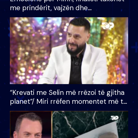
me prindërit, vajzën dhe
bashkëshorten: S’kemi ndonjë letër
divorci apo jo?
“Krevati me Selin më rrëzoi të gjitha
planet”/ Miri rrëfen momentet më të
bukura në shtëpinë e BB VIP: Do më
mungojë zilja e mëngjesit kur…