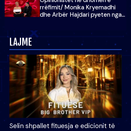
vajzën e tij
rrëfimit/ Monika Kryemadhi
dhe Arbër Hajdari pyeten nga
Ledion Liço: A do ta
zëvendësonit njëri-tjetrin?
LAJME
Selin shpallet fituesja e edicionit të