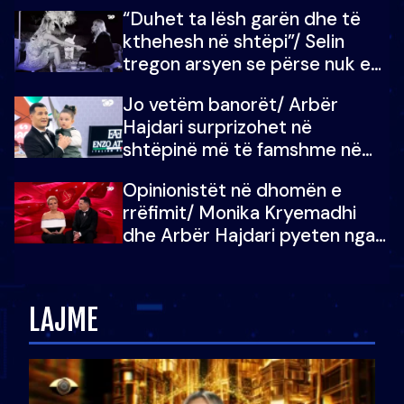
“Duhet ta lësh garën dhe të
kthehesh në shtëpi”/ Selin
tregon arsyen se përse nuk e
dëgjoi fjalën e së ëmës: Doja ta
Jo vetëm banorët/ Arbër
çoja luftën time deri në fund
Hajdari surprizohet në
shtëpinë më të famshme në
Shqipëri, opinionisti takohet me
Opinionistët në dhomën e
vajzën e tij
rrëfimit/ Monika Kryemadhi
dhe Arbër Hajdari pyeten nga
Ledion Liço: A do ta
zëvendësonit njëri-tjetrin?
LAJME