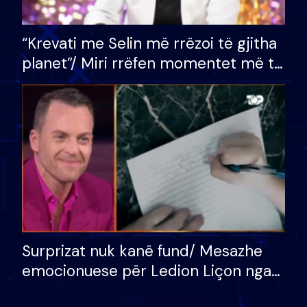
“Krevati me Selin më rrëzoi të gjitha
planet”/ Miri rrëfen momentet më të
bukura në shtëpinë e BB VIP: Do më
mungojë zilja e mëngjesit kur…
Surprizat nuk kanë fund/ Mesazhe
emocionuese për Ledion Liçon nga
nëna dhe fëmijët e tij, moderatori