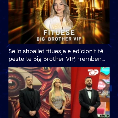
Selin shpallet fituesja e edicionit të
pestë të Big Brother VIP, rrëmben
çmimin e madh prej 100 mijë eurosh