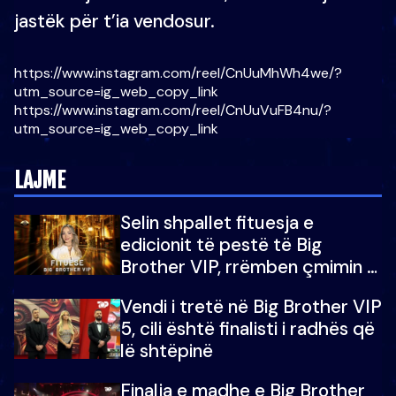
jastëk për t’ia vendosur.
https://www.instagram.com/reel/CnUuMhWh4we/?
utm_source=ig_web_copy_link
https://www.instagram.com/reel/CnUuVuFB4nu/?
utm_source=ig_web_copy_link
LAJME
Selin shpallet fituesja e
edicionit të pestë të Big
Brother VIP, rrëmben çmimin e
madh prej 100 mijë eurosh
Vendi i tretë në Big Brother VIP
5, cili është finalisti i radhës që
lë shtëpinë
Finalja e madhe e Big Brother