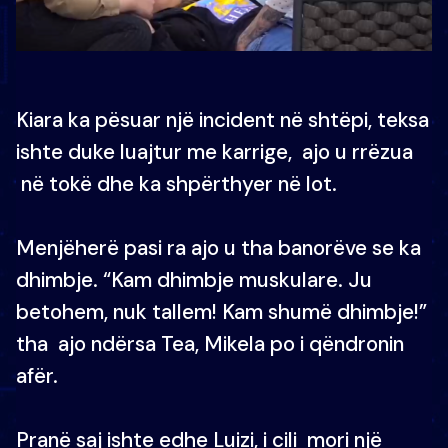
Kiara ka pësuar një incident në shtëpi, teksa
ishte duke luajtur me karrige, ajo u rrëzua
në tokë dhe ka shpërthyer në lot.
Menjëherë pasi ra ajo u tha banorëve se ka
dhimbje. “Kam dhimbje muskulare. Ju
betohem, nuk tallem! Kam shumë dhimbje!”
tha ajo ndërsa Tea, Mikela po i qëndronin
afër.
Pranë saj ishte edhe Luizi, i cili mori një