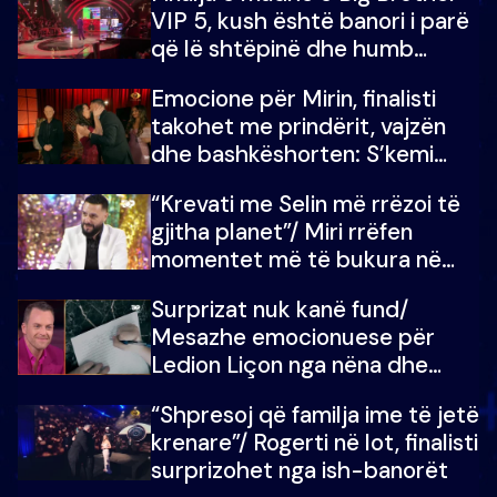
VIP 5, kush është banori i parë
që lë shtëpinë dhe humb
mundësinë për të fituar
Emocione për Mirin, finalisti
çmimin e madh
takohet me prindërit, vajzën
dhe bashkëshorten: S’kemi
ndonjë letër divorci apo jo?
“Krevati me Selin më rrëzoi të
gjitha planet”/ Miri rrëfen
momentet më të bukura në
shtëpinë e BB VIP: Do më
Surprizat nuk kanë fund/
mungojë zilja e mëngjesit kur…
Mesazhe emocionuese për
Ledion Liçon nga nëna dhe
fëmijët e tij, moderatori nuk i
“Shpresoj që familja ime të jetë
mban dot lotët: Nuk meritoj…
krenare”/ Rogerti në lot, finalisti
surprizohet nga ish-banorët