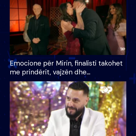
Emocione për Mirin, finalisti takohet
me prindërit, vajzën dhe
bashkëshorten: S’kemi ndonjë letër
divorci apo jo?