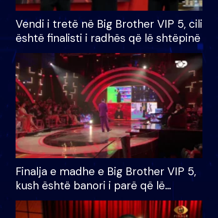
Vendi i tretë në Big Brother VIP 5, cili
është finalisti i radhës që lë shtëpinë
Finalja e madhe e Big Brother VIP 5,
kush është banori i parë që lë
shtëpinë dhe humb mundësinë për
të fituar çmimin e madh