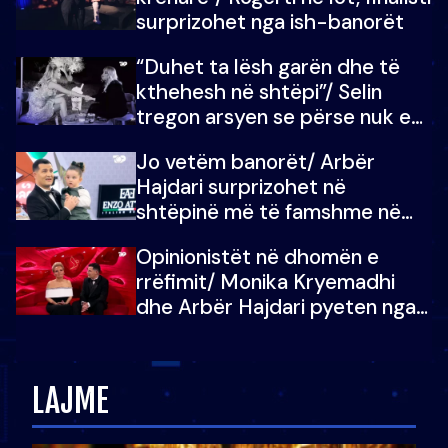
surprizohet nga ish-banorët
“Duhet ta lësh garën dhe të
kthehesh në shtëpi”/ Selin
tregon arsyen se përse nuk e
dëgjoi fjalën e së ëmës: Doja ta
Jo vetëm banorët/ Arbër
çoja luftën time deri në fund
Hajdari surprizohet në
shtëpinë më të famshme në
Shqipëri, opinionisti takohet me
Opinionistët në dhomën e
vajzën e tij
rrëfimit/ Monika Kryemadhi
dhe Arbër Hajdari pyeten nga
Ledion Liço: A do ta
zëvendësonit njëri-tjetrin?
LAJME