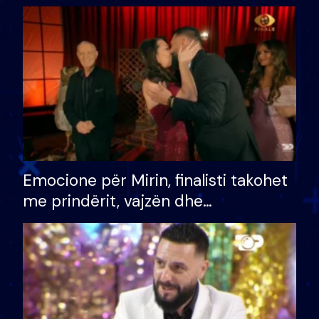
shtëpinë dhe humb mundësinë për
të fituar çmimin e madh
Emocione për Mirin, finalisti takohet
me prindërit, vajzën dhe
bashkëshorten: S’kemi ndonjë letër
divorci apo jo?