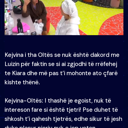
Kejvina i tha Oltës se nuk është dakord me
Luizin për faktin se si ai zgjodhi të rrëfehej
te Kiara dhe më pas t’i mohonte ato çfarë
kishte thënë.
Kejvina-Oltës: I thashë je egoist, nuk të
intereson fare si është tjetri! Pse duhet të
shkosh t’i qahesh tjetrës, edhe sikur të jesh
duke plasur njeriu nuk e jep veten.