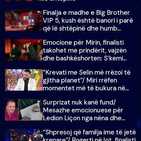
Finalja e madhe e Big Brother
VIP 5, kush është banori i parë
që lë shtëpinë dhe humb
mundësinë për të fituar
Emocione për Mirin, finalisti
çmimin e madh
takohet me prindërit, vajzën
dhe bashkëshorten: S’kemi
ndonjë letër divorci apo jo?
“Krevati me Selin më rrëzoi të
gjitha planet”/ Miri rrëfen
momentet më të bukura në
shtëpinë e BB VIP: Do më
Surprizat nuk kanë fund/
mungojë zilja e mëngjesit kur…
Mesazhe emocionuese për
Ledion Liçon nga nëna dhe
fëmijët e tij, moderatori nuk i
“Shpresoj që familja ime të jetë
mban dot lotët: Nuk meritoj…
krenare”/ Rogerti në lot, finalisti