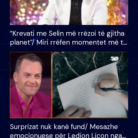
“Krevati me Selin më rrëzoi të gjitha
planet”/ Miri rrëfen momentet më të
bukura në shtëpinë e BB VIP: Do më
mungojë zilja e mëngjesit kur…
Surprizat nuk kanë fund/ Mesazhe
emocionuese për Ledion Liçon nga