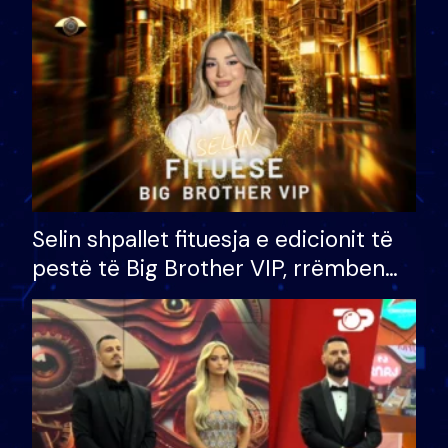
Selin shpallet fituesja e edicionit të
pestë të Big Brother VIP, rrëmben
çmimin e madh prej 100 mijë eurosh