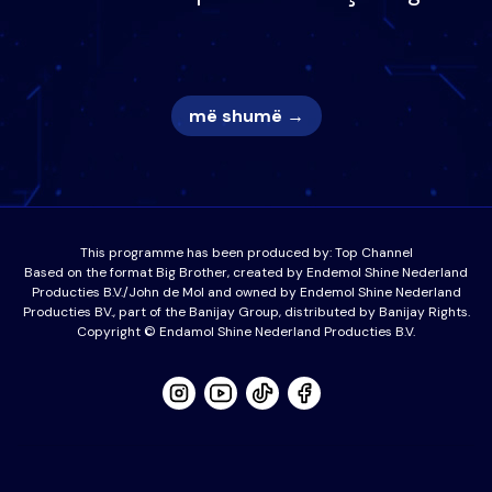
nëna dhe fëmijët e tij, moderatori
nuk i mban dot lotët: Nuk meritoj…
më shumë →
This programme has been produced by:
Top Channel
Based on the format Big Brother, created by Endemol Shine Nederland
Producties B.V./John de Mol and owned by Endemol Shine Nederland
Producties BV., part of the Banijay Group, distributed by Banijay Rights.
Copyright © Endamol Shine Nederland Producties B.V.