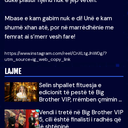
Mbase e kam gabim nuk e di! Unë e kam
shumë xhan atë, por në marrëdhënie me
femrat ai s’merr vesh fare!
https://www.instagram.com/reel/CnXLtgJhW0g/?
utm_source=ig_web_copy_link
LAJME
Selin shpallet fituesja e
edicionit të pestë të Big
Brother VIP, rrëmben çmimin e
madh prej 100 mijë eurosh
Vendi i tretë në Big Brother VIP
5, cili është finalisti i radhës që
lë shtëpinë