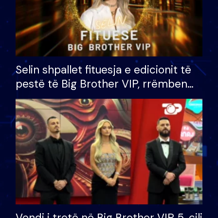
Selin shpallet fituesja e edicionit të
pestë të Big Brother VIP, rrëmben
çmimin e madh prej 100 mijë eurosh
Vendi i tretë në Big Brother VIP 5, cili