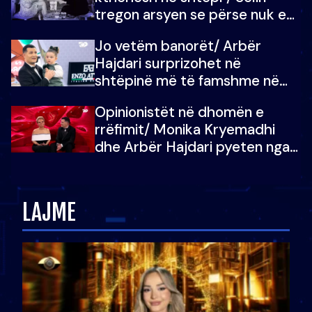
tregon arsyen se përse nuk e
dëgjoi fjalën e së ëmës: Doja ta
Jo vetëm banorët/ Arbër
çoja luftën time deri në fund
Hajdari surprizohet në
shtëpinë më të famshme në
Shqipëri, opinionisti takohet me
Opinionistët në dhomën e
vajzën e tij
rrëfimit/ Monika Kryemadhi
dhe Arbër Hajdari pyeten nga
Ledion Liço: A do ta
zëvendësonit njëri-tjetrin?
LAJME