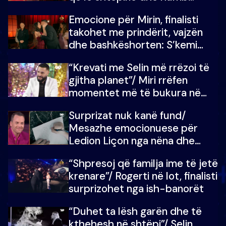
mundësinë për të fituar
Emocione për Mirin, finalisti
çmimin e madh
takohet me prindërit, vajzën
dhe bashkëshorten: S’kemi
ndonjë letër divorci apo jo?
“Krevati me Selin më rrëzoi të
gjitha planet”/ Miri rrëfen
momentet më të bukura në
shtëpinë e BB VIP: Do më
Surprizat nuk kanë fund/
mungojë zilja e mëngjesit kur…
Mesazhe emocionuese për
Ledion Liçon nga nëna dhe
fëmijët e tij, moderatori nuk i
“Shpresoj që familja ime të jetë
mban dot lotët: Nuk meritoj…
krenare”/ Rogerti në lot, finalisti
surprizohet nga ish-banorët
“Duhet ta lësh garën dhe të
kthehesh në shtëpi”/ Selin