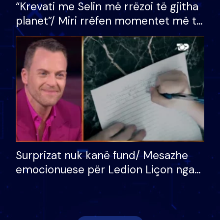
“Krevati me Selin më rrëzoi të gjitha
planet”/ Miri rrëfen momentet më të
bukura në shtëpinë e BB VIP: Do më
mungojë zilja e mëngjesit kur…
Surprizat nuk kanë fund/ Mesazhe
emocionuese për Ledion Liçon nga
nëna dhe fëmijët e tij, moderatori
nuk i mban dot lotët: Nuk meritoj…