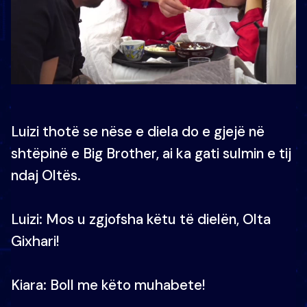
Luizi thotë se nëse e diela do e gjejë në
shtëpinë e Big Brother, ai ka gati sulmin e tij
ndaj Oltës.
Luizi: Mos u zgjofsha këtu të dielën, Olta
Gixhari!
Kiara: Boll me këto muhabete!