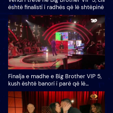
është finalisti i radhës që lë shtëpinë
Finalja e madhe e Big Brother VIP 5,
kush është banori i parë që lë
shtëpinë dhe humb mundësinë për
të fituar çmimin e madh