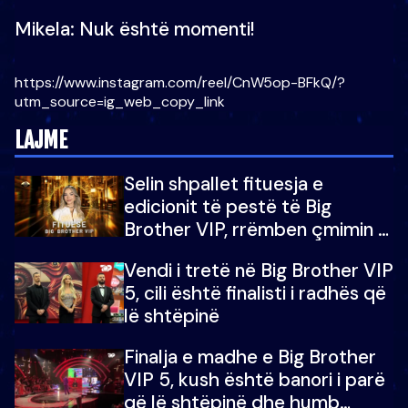
Mikela: Nuk është momenti!
https://www.instagram.com/reel/CnW5op-BFkQ/?
utm_source=ig_web_copy_link
LAJME
Selin shpallet fituesja e
edicionit të pestë të Big
Brother VIP, rrëmben çmimin e
madh prej 100 mijë eurosh
Vendi i tretë në Big Brother VIP
5, cili është finalisti i radhës që
lë shtëpinë
Finalja e madhe e Big Brother
VIP 5, kush është banori i parë
që lë shtëpinë dhe humb