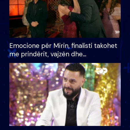
Emocione për Mirin, finalisti takohet
me prindërit, vajzën dhe
bashkëshorten: S’kemi ndonjë letër
divorci apo jo?