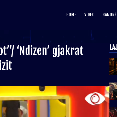
HOME
VIDEO
BANORË
LA
t”/ ‘Ndizen’ gjakrat
zit