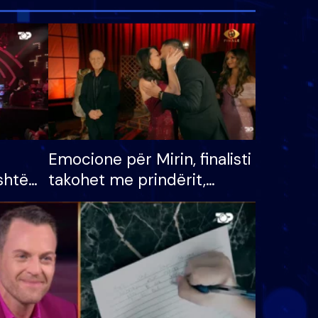
Emocione për Mirin, finalisti
shtë
takohet me prindërit,
tëpinë
vajzën dhe bashkëshorten:
 për
S’kemi ndonjë letër divorci
adh
apo jo?