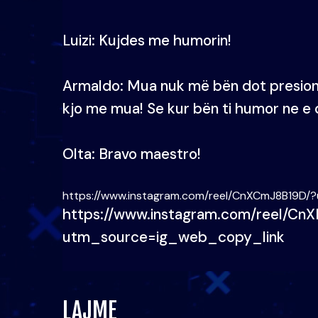
Luizi: Kujdes me humorin!
Armaldo: Mua nuk më bën dot presion 
kjo me mua! Se kur bën ti humor ne e 
Olta: Bravo maestro!
https://www.instagram.com/reel/CnXCmJ8B19D/
https://www.instagram.com/reel/Cn
utm_source=ig_web_copy_link
LAJME