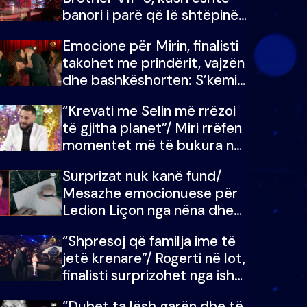
banori i parë që lë shtëpinë
dhe humb mundësinë për të
Emocione për Mirin, finalisti
fituar çmimin e madh
takohet me prindërit, vajzën
dhe bashkëshorten: S’kemi
ndonjë letër divorci apo jo?
“Krevati me Selin më rrëzoi
të gjitha planet”/ Miri rrëfen
momentet më të bukura në
shtëpinë e BB VIP: Do më
Surprizat nuk kanë fund/
mungojë zilja e mëngjesit
Mesazhe emocionuese për
kur…
Ledion Liçon nga nëna dhe
fëmijët e tij, moderatori nuk
“Shpresoj që familja ime të
i mban dot lotët: Nuk
jetë krenare”/ Rogerti në lot,
meritoj…
finalisti surprizohet nga ish-
banorët
“Duhet ta lësh garën dhe të