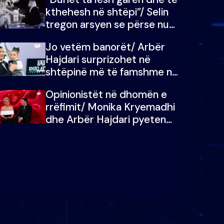
kthehesh në shtëpi”/ Selin
tregon arsyen se përse nuk
e dëgjoi fjalën e së ëmës:
Jo vetëm banorët/ Arbër
Doja ta çoja luftën time deri
Hajdari surprizohet në
në fund
shtëpinë më të famshme në
Shqipëri, opinionisti takohet
Opinionistët në dhomën e
me vajzën e tij
rrëfimit/ Monika Kryemadhi
dhe Arbër Hajdari pyeten
nga Ledion Liço: A do ta
zëvendësonit njëri-tjetrin?