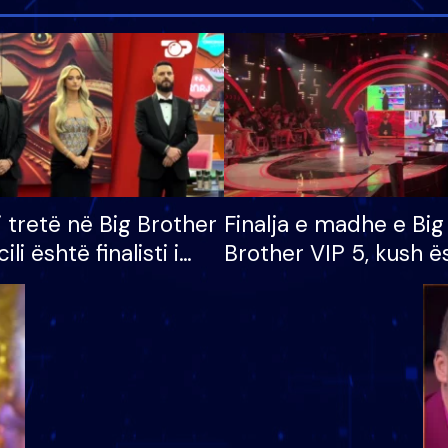
i tretë në Big Brother
Finalja e madhe e Big
cili është finalisti i
Brother VIP 5, kush ë
 që lë shtëpinë
banori i parë që lë sh
dhe humb mundësinë
të fituar çmimin e m