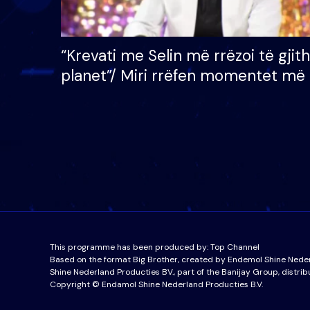
“Krevati me Selin më rrëzoi të gjit
planet”/ Miri rrëfen momentet më 
bukura në shtëpinë e BB VIP: Do 
mungojë zilja e mëngjesit kur…
This programme has been produced by:
Top Channel
Based on the format Big Brother, created by Endemol Shine Nede
Shine Nederland Producties BV., part of the Banijay Group, distrib
Copyright © Endamol Shine Nederland Producties B.V.