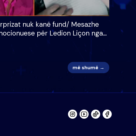
rprizat nuk kanë fund/ Mesazhe
ocionuese për Ledion Liçon nga
na dhe fëmijët e tij, moderatori
k i mban dot lotët: Nuk meritoj…
më shumë →