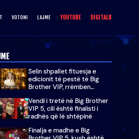
YOUTUBE
DIGITALB
T
VOTONI
LAJME
JME
Selin shpallet fituesja e
edicionit të pestë të Big
Brother VIP, rrëmben
çmimin e madh prej 100
Vendi i tretë në Big Brother
mijë eurosh
VIP 5, cili është finalisti i
radhës që lë shtëpinë
Finalja e madhe e Big
Brother VIP 5, kush është