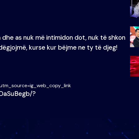
dhe as nuk më intimidon dot, nuk të shkon
dëgjojmë, kurse kur bëjme ne ty të djeg!
?utm_source=ig_web_copy_link
XDaSuBegb/?