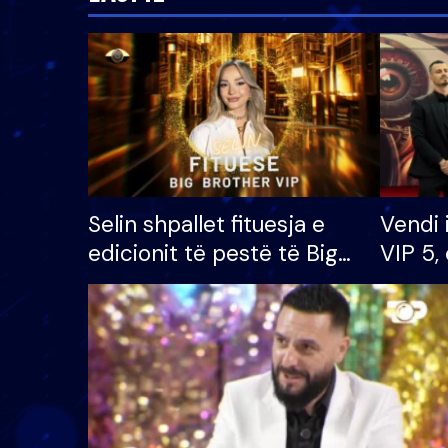
Selin shpallet fituesja e
Vendi 
edicionit të pestë të Big
VIP 5, 
Brother VIP, rrëmben
radhës
çmimin e madh prej 100
mijë eurosh