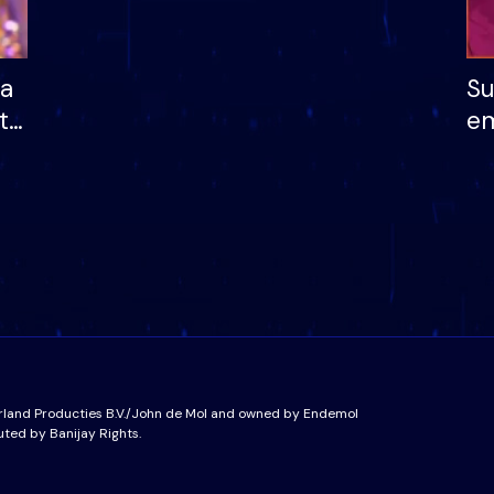
ha
Su
të
em
më
në
nu
rland Producties B.V./John de Mol and owned by Endemol
uted by Banijay Rights.