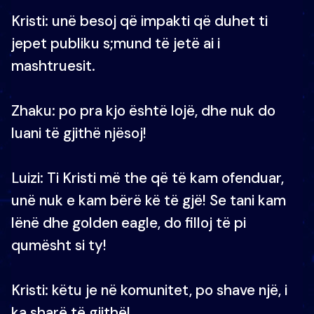
Kristi: unë besoj që impakti që duhet ti
jepet publiku s;mund të jetë ai i
mashtruesit.
Zhaku: po pra kjo është lojë, dhe nuk do
luani të gjithë njësoj!
Luizi: Ti Kristi më the që të kam ofenduar,
unë nuk e kam bërë kë të gjë! Se tani kam
lënë dhe golden eagle, do filloj të pi
qumësht si ty!
Kristi: këtu je në komunitet, po shave një, i
ka sharë të gjithë!