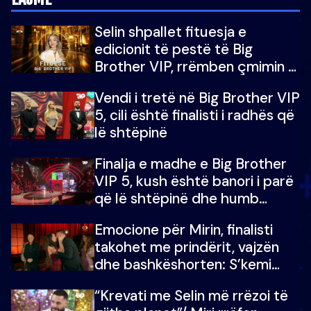
Selin shpallet fituesja e
edicionit të pestë të Big
Brother VIP, rrëmben çmimin e
madh prej 100 mijë eurosh
Vendi i tretë në Big Brother VIP
5, cili është finalisti i radhës që
lë shtëpinë
Finalja e madhe e Big Brother
VIP 5, kush është banori i parë
që lë shtëpinë dhe humb
mundësinë për të fituar
Emocione për Mirin, finalisti
çmimin e madh
takohet me prindërit, vajzën
dhe bashkëshorten: S’kemi
ndonjë letër divorci apo jo?
“Krevati me Selin më rrëzoi të