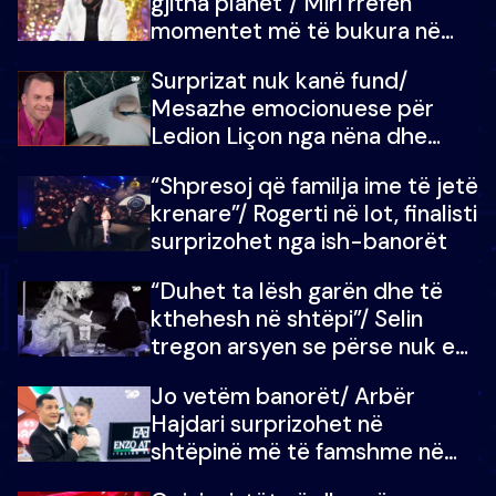
gjitha planet”/ Miri rrëfen
momentet më të bukura në
shtëpinë e BB VIP: Do më
Surprizat nuk kanë fund/
mungojë zilja e mëngjesit kur…
Mesazhe emocionuese për
Ledion Liçon nga nëna dhe
fëmijët e tij, moderatori nuk i
“Shpresoj që familja ime të jetë
mban dot lotët: Nuk meritoj…
krenare”/ Rogerti në lot, finalisti
surprizohet nga ish-banorët
“Duhet ta lësh garën dhe të
kthehesh në shtëpi”/ Selin
tregon arsyen se përse nuk e
dëgjoi fjalën e së ëmës: Doja ta
Jo vetëm banorët/ Arbër
çoja luftën time deri në fund
Hajdari surprizohet në
shtëpinë më të famshme në
Shqipëri, opinionisti takohet me