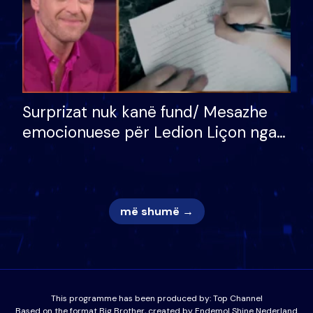
Surprizat nuk kanë fund/ Mesazhe
emocionuese për Ledion Liçon nga
nëna dhe fëmijët e tij, moderatori
nuk i mban dot lotët: Nuk meritoj…
më shumë →
This programme has been produced by:
Top Channel
Based on the format Big Brother, created by Endemol Shine Nederland