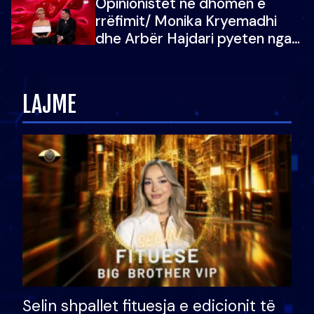
Opinionistët në dhomën e
vajzën e tij
rrëfimit/ Monika Kryemadhi
dhe Arbër Hajdari pyeten nga
Ledion Liço: A do ta
zëvendësonit njëri-tjetrin?
LAJME
Selin shpallet fituesja e edicionit të