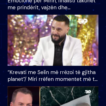
Emocione për Mirin, finalisti takohet
me prindërit, vajzën dhe
bashkëshorten: S’kemi ndonjë letër
divorci apo jo?
“Krevati me Selin më rrëzoi të gjitha
planet”/ Miri rrëfen momentet më të
bukura në shtëpinë e BB VIP: Do më
mungojë zilja e mëngjesit kur…