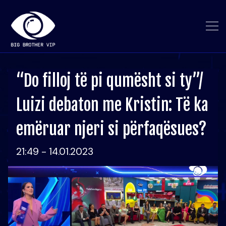
“Do filloj të pi qumësht si ty”/
Luizi debaton me Kristin: Të ka
emëruar njeri si përfaqësues?
21:49 - 14.01.2023