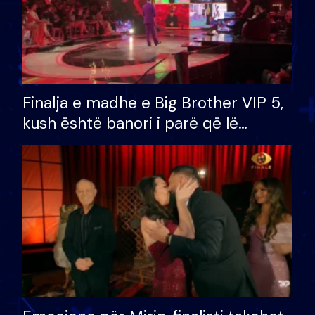
Finalja e madhe e Big Brother VIP 5,
kush është banori i parë që lë
shtëpinë dhe humb mundësinë për
të fituar çmimin e madh