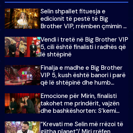
Selin shpallet fituesja e
edicionit të pestë të Big
Brother VIP, rrëmben çmimin e
madh prej 100 mijë eurosh
Vendi i tretë në Big Brother VIP
5, cili është finalisti i radhës që
lë shtëpinë
Finalja e madhe e Big Brother
VIP 5, kush është banori i parë
që lë shtëpinë dhe humb
mundësinë për të fituar
Emocione për Mirin, finalisti
çmimin e madh
takohet me prindërit, vajzën
dhe bashkëshorten: S’kemi
ndonjë letër divorci apo jo?
“Krevati me Selin më rrëzoi të
gjitha planet”/ Miri rrëfen