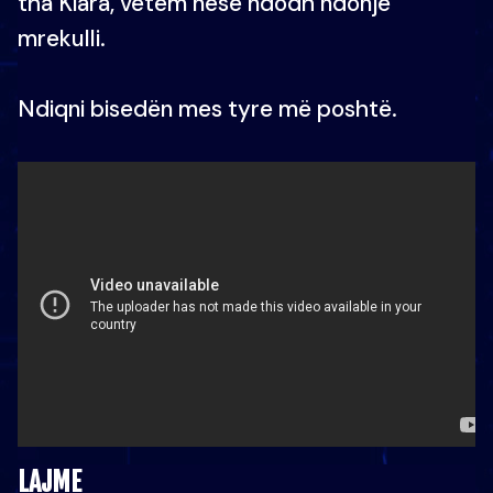
tha Kiara, vetëm nëse ndodh ndonjë
mrekulli.
Ndiqni bisedën mes tyre më poshtë.
LAJME