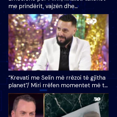
me prindërit, vajzën dhe
bashkëshorten: S’kemi ndonjë letër
divorci apo jo?
“Krevati me Selin më rrëzoi të gjitha
planet”/ Miri rrëfen momentet më të
bukura në shtëpinë e BB VIP: Do më
mungojë zilja e mëngjesit kur…