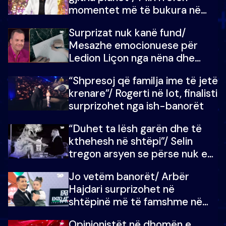
momentet më të bukura në
shtëpinë e BB VIP: Do më
Surprizat nuk kanë fund/
mungojë zilja e mëngjesit kur…
Mesazhe emocionuese për
Ledion Liçon nga nëna dhe
fëmijët e tij, moderatori nuk i
“Shpresoj që familja ime të jetë
mban dot lotët: Nuk meritoj…
krenare”/ Rogerti në lot, finalisti
surprizohet nga ish-banorët
“Duhet ta lësh garën dhe të
kthehesh në shtëpi”/ Selin
tregon arsyen se përse nuk e
dëgjoi fjalën e së ëmës: Doja ta
Jo vetëm banorët/ Arbër
çoja luftën time deri në fund
Hajdari surprizohet në
shtëpinë më të famshme në
Shqipëri, opinionisti takohet me
Opinionistët në dhomën e