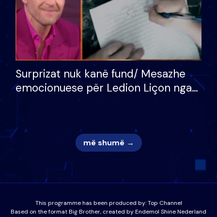
Surprizat nuk kanë fund/ Mesazhe
emocionuese për Ledion Liçon nga
nëna dhe fëmijët e tij, moderatori
nuk i mban dot lotët: Nuk meritoj…
më shumë →
This programme has been produced by:
Top Channel
Based on the format Big Brother, created by Endemol Shine Nederland