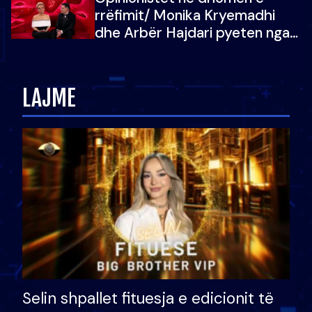
vajzën e tij
rrëfimit/ Monika Kryemadhi
dhe Arbër Hajdari pyeten nga
Ledion Liço: A do ta
zëvendësonit njëri-tjetrin?
LAJME
Selin shpallet fituesja e edicionit të