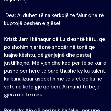
Dea: Ai duhet të na kërkojë të falur dhe të
kuptojë peshën e gjësë!
Kristi: Jam i kënaqur që Luizi është këtu, që
po shohim njerëz në shoqërinë tonë që
luajnë kështu, që gënjejnë dhe pastaj
justifikojnë. Më vjen dhe keq për të se kur e
pashë për herë të parë thashë ky ka talent,
ka kanalizuar aspektin më të ulët që ka në
vete në këtë gjë që bëri. Ai mund të bëjë
gjëra më të mira.
Ronaldo: Ajo që bëri nuk ka falje , por unë