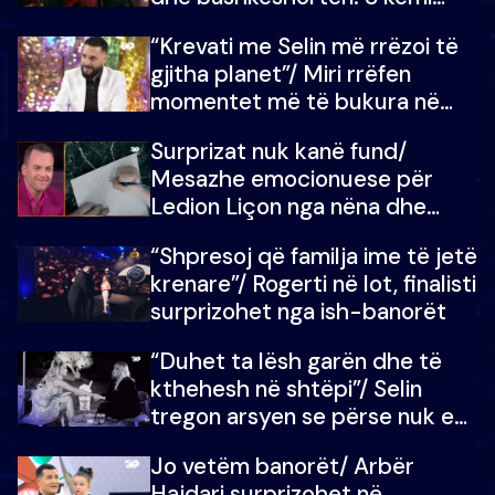
ndonjë letër divorci apo jo?
“Krevati me Selin më rrëzoi të
gjitha planet”/ Miri rrëfen
momentet më të bukura në
shtëpinë e BB VIP: Do më
Surprizat nuk kanë fund/
mungojë zilja e mëngjesit kur…
Mesazhe emocionuese për
Ledion Liçon nga nëna dhe
fëmijët e tij, moderatori nuk i
“Shpresoj që familja ime të jetë
mban dot lotët: Nuk meritoj…
krenare”/ Rogerti në lot, finalisti
surprizohet nga ish-banorët
“Duhet ta lësh garën dhe të
kthehesh në shtëpi”/ Selin
tregon arsyen se përse nuk e
dëgjoi fjalën e së ëmës: Doja ta
Jo vetëm banorët/ Arbër
çoja luftën time deri në fund
Hajdari surprizohet në