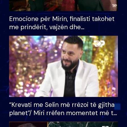
Emocione për Mirin, finalisti takohet
me prindërit, vajzën dhe
bashkëshorten: S’kemi ndonjë letër
divorci apo jo?
“Krevati me Selin më rrëzoi të gjitha
planet”/ Miri rrëfen momentet më të
bukura në shtëpinë e BB VIP: Do më