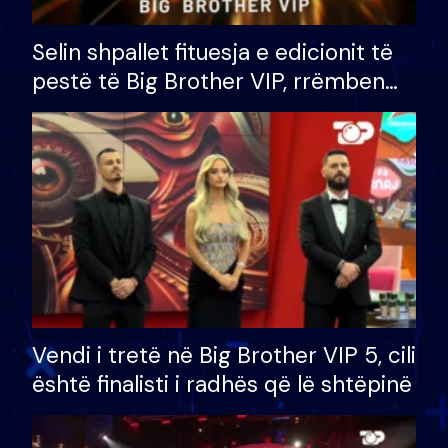
Selin shpallet fituesja e edicionit të
pestë të Big Brother VIP, rrëmben
çmimin e madh prej 100 mijë eurosh
Vendi i tretë në Big Brother VIP 5, cili
është finalisti i radhës që lë shtëpinë