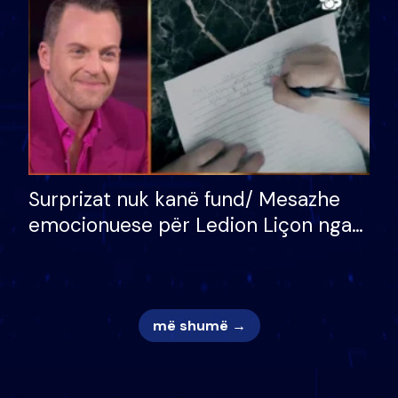
mungojë zilja e mëngjesit kur…
Surprizat nuk kanë fund/ Mesazhe
emocionuese për Ledion Liçon nga
nëna dhe fëmijët e tij, moderatori
nuk i mban dot lotët: Nuk meritoj…
më shumë →