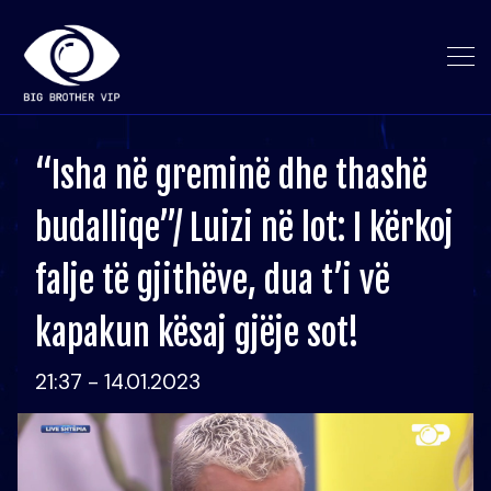
“Isha në greminë dhe thashë
budalliqe”/ Luizi në lot: I kërkoj
falje të gjithëve, dua t’i vë
kapakun kësaj gjëje sot!
21:37 - 14.01.2023