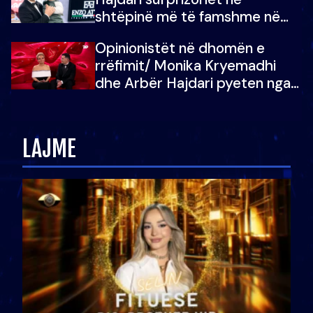
shtëpinë më të famshme në
Shqipëri, opinionisti takohet me
Opinionistët në dhomën e
vajzën e tij
rrëfimit/ Monika Kryemadhi
dhe Arbër Hajdari pyeten nga
Ledion Liço: A do ta
zëvendësonit njëri-tjetrin?
LAJME