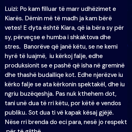
Luizi: Po kam filluar të marr udhëzimet e
Kiarës. Dëmin më të madh ja kam bërë
vetes! E dyta është Kiara, që ia bëra sy për
sy, përveçse e humba i shkaktova dhe
stres. Banorëve që janë këtu, se ne kemi
hyrë të luajmë, iu kërkoj falje, edhe
produksionit se e pashë që isha në greminë
dhe thashë budalliqe kot. Edhe njerëzve iu
kërko falje se ata kërkonin spektakël, dhe iu
ngriu buzëqeshja. Pas nuk kthehem dot,
tani unë dua të rri këtu, por këtë e vendos
publiku. Sot dua ti vë kapak kësaj gjëjë.
Nëse rri brenda do eci para, nesë jo respekt
për të gjithë.