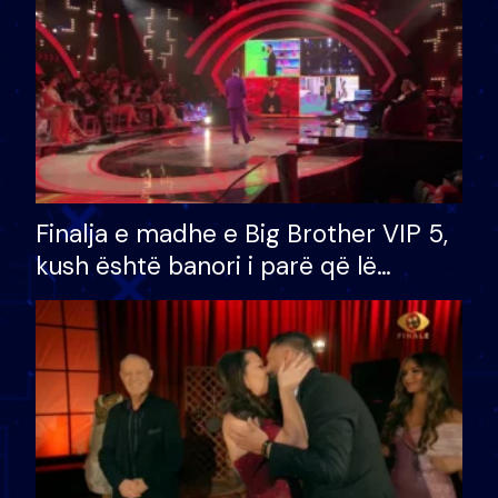
Finalja e madhe e Big Brother VIP 5,
kush është banori i parë që lë
shtëpinë dhe humb mundësinë për
të fituar çmimin e madh