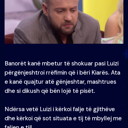
Banorët kanë mbetur të shokuar pasi Luizi
përgënjeshtroi rrëfimin që i bëri Kiarës. Ata
e kanë quajtur atë gënjeshtar, mashtrues
dhe si dikush që bën lojë të pisët.
Ndërsa vetë Luizi i kërkoi falje të gjithëve
dhe kërkoi që sot situata e tij të mbyllej me
faljen e tij!