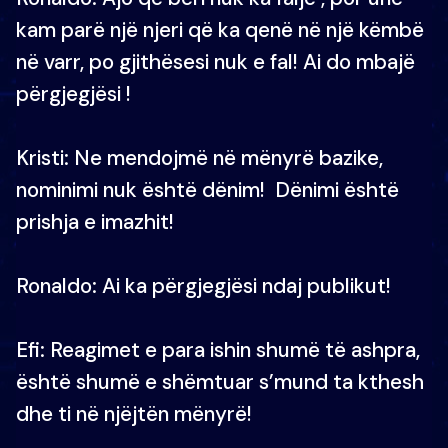
kam parë një njeri që ka qenë në një këmbë
në varr, po gjithësesi nuk e fal! Ai do mbajë
përgjegjësi !
Kristi: Ne mendojmë në mënyrë bazike,
nominimi nuk është dënim! Dënimi është
prishja e imazhit!
Ronaldo: Ai ka përgjegjësi ndaj publikut!
Efi: Reagimet e para ishin shumë të ashpra,
është shumë e shëmtuar s’mund ta kthesh
dhe ti në njëjtën mënyrë!