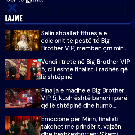
LAJME
Selin shpallet fituesja e
edicionit të pestë të Big
Brother VIP, rrëmben çmimin e
madh prej 100 mijë eurosh
Vendi i tretë në Big Brother VIP
5, cili është finalisti i radhës që
lë shtëpinë
Finalja e madhe e Big Brother
VIP 5, kush është banori i parë
që lë shtëpinë dhe humb
mundësinë për të fituar
Emocione për Mirin, finalisti
çmimin e madh
takohet me prindërit, vajzën
dhe bashkëshorten: S’kemi