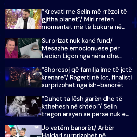
ndonjë letër divorci apo jo?
“Krevati me Selin më rrëzoi të
gjitha planet”/ Miri rrëfen
momentet më të bukura në
shtëpinë e BB VIP: Do më
Surprizat nuk kanë fund/
mungojë zilja e mëngjesit kur…
Mesazhe emocionuese për
Ledion Liçon nga nëna dhe
fëmijët e tij, moderatori nuk i
“Shpresoj që familja ime të jetë
mban dot lotët: Nuk meritoj…
krenare”/ Rogerti në lot, finalisti
surprizohet nga ish-banorët
“Duhet ta lësh garën dhe të
kthehesh në shtëpi”/ Selin
tregon arsyen se përse nuk e
dëgjoi fjalën e së ëmës: Doja ta
Jo vetëm banorët/ Arbër
çoja luftën time deri në fund
Hajdari surprizohet në