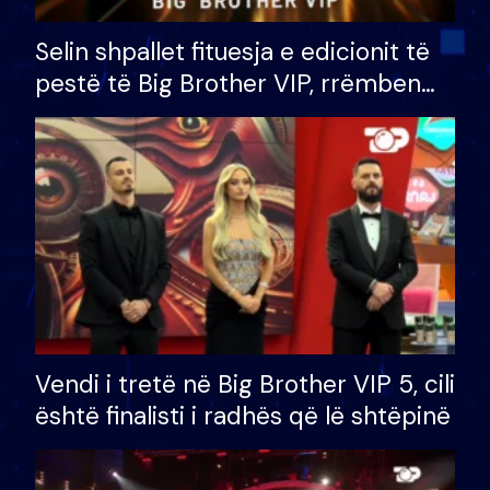
Selin shpallet fituesja e edicionit të
pestë të Big Brother VIP, rrëmben
çmimin e madh prej 100 mijë eurosh
Vendi i tretë në Big Brother VIP 5, cili
është finalisti i radhës që lë shtëpinë