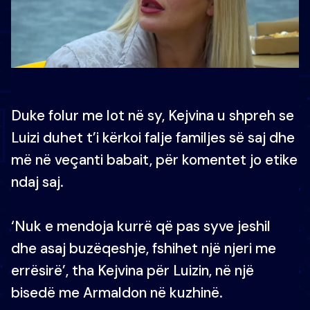
Duke folur me lot në sy, Kejvina u shpreh se
Luizi duhet t’i kërkoi falje familjes së saj dhe
më në veçanti babait, për komentet jo etike
ndaj saj.
‘Nuk e mendoja kurrë që pas syve jeshil
dhe asaj buzëqeshje, fshihet një njeri me
errësirë’, tha Kejvina për Luizin, në një
bisedë me Armaldon në kuzhinë.