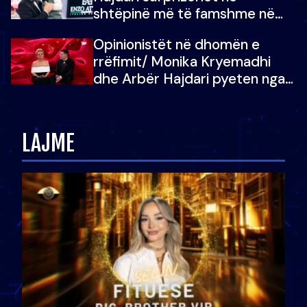
shtëpinë më të famshme në
Shqipëri, opinionisti takohet me
Opinionistët në dhomën e
vajzën e tij
rrëfimit/ Monika Kryemadhi
dhe Arbër Hajdari pyeten nga
Ledion Liço: A do ta
zëvendësonit njëri-tjetrin?
LAJME