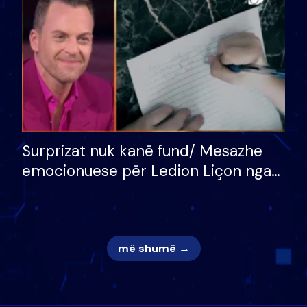
mungojë zilja e mëngjesit kur…
Surprizat nuk kanë fund/ Mesazhe
emocionuese për Ledion Liçon nga
nëna dhe fëmijët e tij, moderatori
nuk i mban dot lotët: Nuk meritoj…
më shumë →