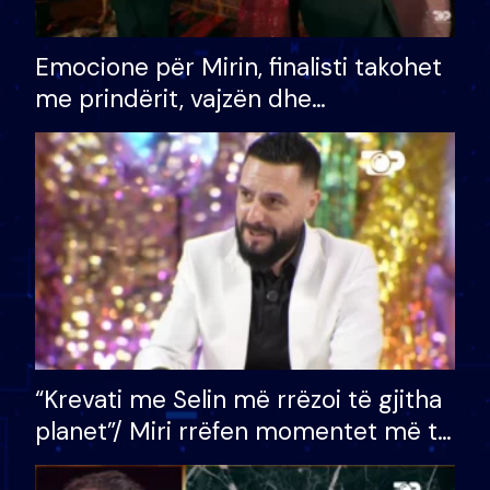
Emocione për Mirin, finalisti takohet
me prindërit, vajzën dhe
bashkëshorten: S’kemi ndonjë letër
divorci apo jo?
“Krevati me Selin më rrëzoi të gjitha
planet”/ Miri rrëfen momentet më të
bukura në shtëpinë e BB VIP: Do më