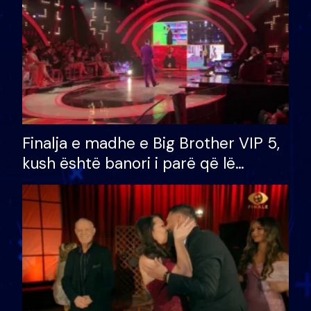
Finalja e madhe e Big Brother VIP 5,
kush është banori i parë që lë
shtëpinë dhe humb mundësinë për
të fituar çmimin e madh