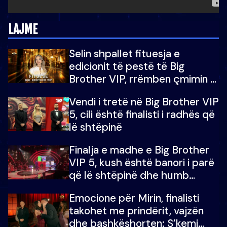
LAJME
Selin shpallet fituesja e
edicionit të pestë të Big
Brother VIP, rrëmben çmimin e
madh prej 100 mijë eurosh
Vendi i tretë në Big Brother VIP
5, cili është finalisti i radhës që
lë shtëpinë
Finalja e madhe e Big Brother
VIP 5, kush është banori i parë
që lë shtëpinë dhe humb
mundësinë për të fituar
Emocione për Mirin, finalisti
çmimin e madh
takohet me prindërit, vajzën
dhe bashkëshorten: S’kemi