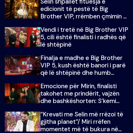
Selin shpallet fituesja e
edicionit të pestë të Big
Brother VIP, rrëmben çmimin e
madh prej 100 mijë eurosh
Vendi i tretë në Big Brother VIP
5, cili është finalisti i radhës që
lë shtëpinë
Finalja e madhe e Big Brother
VIP 5, kush është banori i parë
që lë shtëpinë dhe humb
mundësinë për të fituar
Emocione për Mirin, finalisti
çmimin e madh
takohet me prindërit, vajzën
dhe bashkëshorten: S’kemi
ndonjë letër divorci apo jo?
“Krevati me Selin më rrëzoi të
gjitha planet”/ Miri rrëfen
momentet më të bukura në