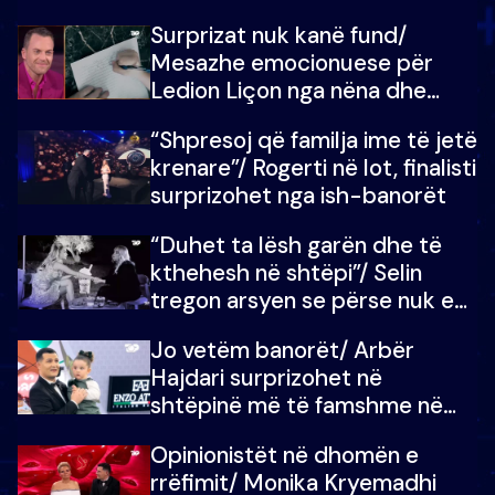
shtëpinë e BB VIP: Do më
Surprizat nuk kanë fund/
mungojë zilja e mëngjesit kur…
Mesazhe emocionuese për
Ledion Liçon nga nëna dhe
fëmijët e tij, moderatori nuk i
“Shpresoj që familja ime të jetë
mban dot lotët: Nuk meritoj…
krenare”/ Rogerti në lot, finalisti
surprizohet nga ish-banorët
“Duhet ta lësh garën dhe të
kthehesh në shtëpi”/ Selin
tregon arsyen se përse nuk e
dëgjoi fjalën e së ëmës: Doja ta
Jo vetëm banorët/ Arbër
çoja luftën time deri në fund
Hajdari surprizohet në
shtëpinë më të famshme në
Shqipëri, opinionisti takohet me
Opinionistët në dhomën e
vajzën e tij
rrëfimit/ Monika Kryemadhi