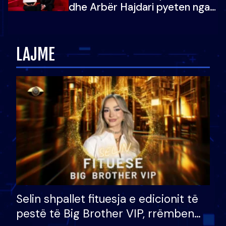
dhe Arbër Hajdari pyeten nga
Ledion Liço: A do ta
zëvendësonit njëri-tjetrin?
LAJME
Selin shpallet fituesja e edicionit të
pestë të Big Brother VIP, rrëmben