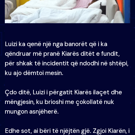
Luizi ka qenë një nga banorët që i ka
qëndruar më pranë Kiarës ditët e fundit,
për shkak të incidentit që ndodhi në shtëpi,
ku ajo dëmtoi mesin.
Çdo ditë, Luizi i përgatit Kiarës ilaçet dhe
mëngjesin, ku brioshi me çokollatë nuk
mungon asnjëherë.
Edhe sot, ai bëri të njëjtën gjë. Zgjoi Kiarën, i