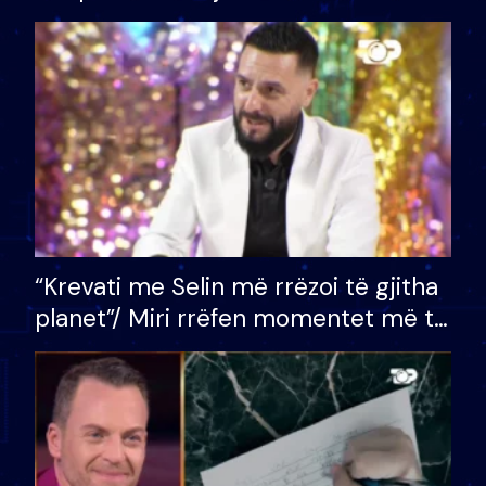
bashkëshorten: S’kemi ndonjë letër
divorci apo jo?
“Krevati me Selin më rrëzoi të gjitha
planet”/ Miri rrëfen momentet më të
bukura në shtëpinë e BB VIP: Do më
mungojë zilja e mëngjesit kur…