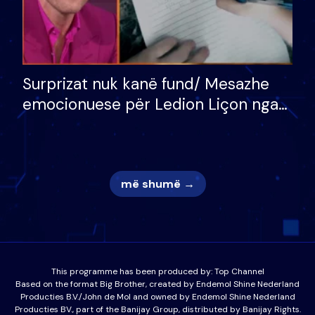
Surprizat nuk kanë fund/ Mesazhe
emocionuese për Ledion Liçon nga
nëna dhe fëmijët e tij, moderatori
nuk i mban dot lotët: Nuk meritoj…
më shumë →
This programme has been produced by:
Top Channel
Based on the format Big Brother, created by Endemol Shine Nederland
Producties B.V./John de Mol and owned by Endemol Shine Nederland
Producties BV., part of the Banijay Group, distributed by Banijay Rights.