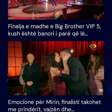
Finalja e madhe e Big Brother VIP 5,
kush është banori i parë që lë
shtëpinë dhe humb mundësinë për
të fituar çmimin e madh
Emocione për Mirin, finalisti takohet
me prindërit, vajzën dhe