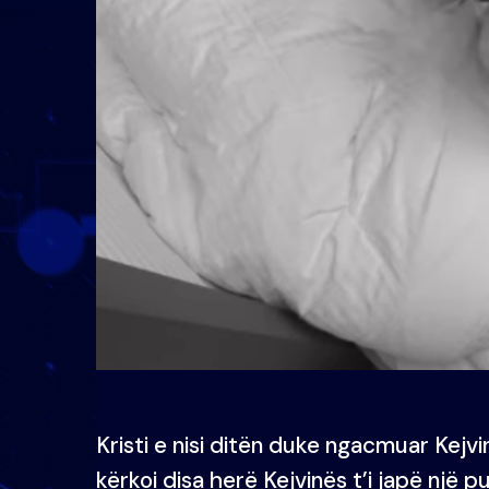
Kristi e nisi ditën duke ngacmuar Kejvin
kërkoi disa herë Kejvinës t’i japë një p