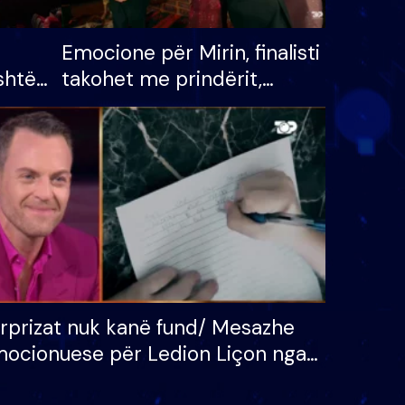
Emocione për Mirin, finalisti
shtë
takohet me prindërit,
tëpinë
vajzën dhe bashkëshorten:
 për
S’kemi ndonjë letër divorci
adh
apo jo?
rprizat nuk kanë fund/ Mesazhe
ocionuese për Ledion Liçon nga
na dhe fëmijët e tij, moderatori