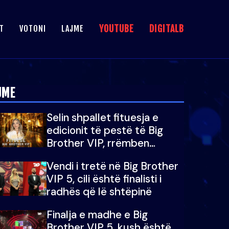
YOUTUBE
DIGITALB
T
VOTONI
LAJME
JME
Selin shpallet fituesja e
edicionit të pestë të Big
Brother VIP, rrëmben
çmimin e madh prej 100
Vendi i tretë në Big Brother
mijë eurosh
VIP 5, cili është finalisti i
radhës që lë shtëpinë
Finalja e madhe e Big
Brother VIP 5, kush është