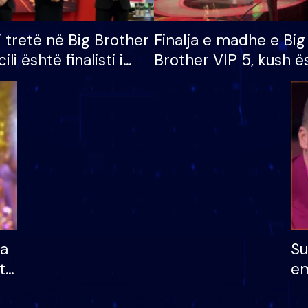
i tretë në Big Brother
Finalja e madhe e Big
cili është finalisti i
Brother VIP 5, kush ë
 që lë shtëpinë
banori i parë që lë sh
dhe humb mundësinë
të fituar çmimin e m
ha
Su
të
em
më
në