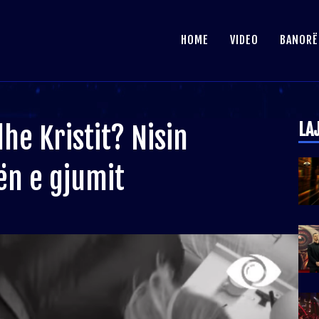
HOME
VIDEO
BANORË
LA
he Kristit? Nisin
n e gjumit