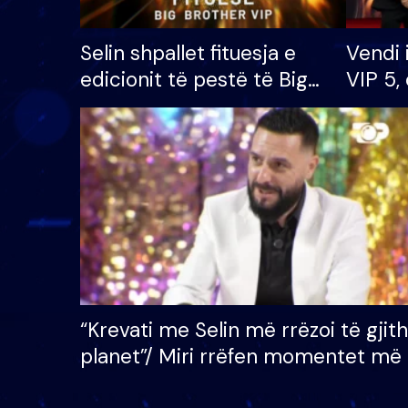
Selin shpallet fituesja e
Vendi 
edicionit të pestë të Big
VIP 5, 
Brother VIP, rrëmben
radhës
çmimin e madh prej 100
mijë eurosh
“Krevati me Selin më rrëzoi të gjit
planet”/ Miri rrëfen momentet më 
bukura në shtëpinë e BB VIP: Do 