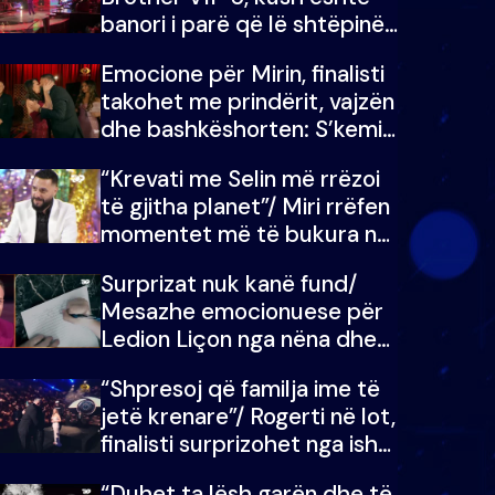
banori i parë që lë shtëpinë
dhe humb mundësinë për të
Emocione për Mirin, finalisti
fituar çmimin e madh
takohet me prindërit, vajzën
dhe bashkëshorten: S’kemi
ndonjë letër divorci apo jo?
“Krevati me Selin më rrëzoi
të gjitha planet”/ Miri rrëfen
momentet më të bukura në
shtëpinë e BB VIP: Do më
Surprizat nuk kanë fund/
mungojë zilja e mëngjesit
Mesazhe emocionuese për
kur…
Ledion Liçon nga nëna dhe
fëmijët e tij, moderatori nuk
“Shpresoj që familja ime të
i mban dot lotët: Nuk
jetë krenare”/ Rogerti në lot,
meritoj…
finalisti surprizohet nga ish-
banorët
“Duhet ta lësh garën dhe të