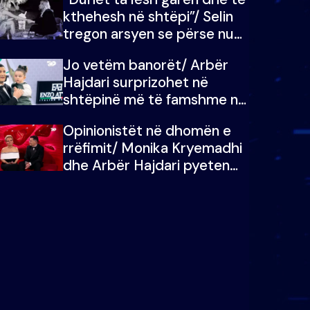
kthehesh në shtëpi”/ Selin
tregon arsyen se përse nuk
e dëgjoi fjalën e së ëmës:
Jo vetëm banorët/ Arbër
Doja ta çoja luftën time deri
Hajdari surprizohet në
në fund
shtëpinë më të famshme në
Shqipëri, opinionisti takohet
Opinionistët në dhomën e
me vajzën e tij
rrëfimit/ Monika Kryemadhi
dhe Arbër Hajdari pyeten
nga Ledion Liço: A do ta
zëvendësonit njëri-tjetrin?