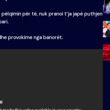
 pëlqimin për të, nuk pranoi t’ja japë puthjen
ari.
he provokime nga banorët.