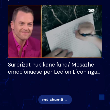
bukura në shtëpinë e BB VIP: Do më
mungojë zilja e mëngjesit kur…
Surprizat nuk kanë fund/ Mesazhe
emocionuese për Ledion Liçon nga
nëna dhe fëmijët e tij, moderatori
nuk i mban dot lotët: Nuk meritoj…
më shumë →