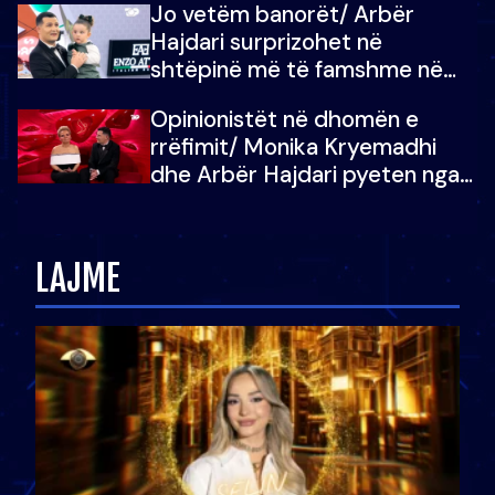
Jo vetëm banorët/ Arbër
çoja luftën time deri në fund
Hajdari surprizohet në
shtëpinë më të famshme në
Shqipëri, opinionisti takohet me
Opinionistët në dhomën e
vajzën e tij
rrëfimit/ Monika Kryemadhi
dhe Arbër Hajdari pyeten nga
Ledion Liço: A do ta
zëvendësonit njëri-tjetrin?
LAJME