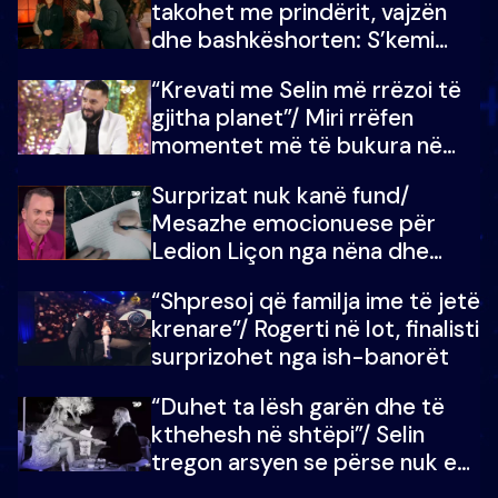
takohet me prindërit, vajzën
dhe bashkëshorten: S’kemi
ndonjë letër divorci apo jo?
“Krevati me Selin më rrëzoi të
gjitha planet”/ Miri rrëfen
momentet më të bukura në
shtëpinë e BB VIP: Do më
Surprizat nuk kanë fund/
mungojë zilja e mëngjesit kur…
Mesazhe emocionuese për
Ledion Liçon nga nëna dhe
fëmijët e tij, moderatori nuk i
“Shpresoj që familja ime të jetë
mban dot lotët: Nuk meritoj…
krenare”/ Rogerti në lot, finalisti
surprizohet nga ish-banorët
“Duhet ta lësh garën dhe të
kthehesh në shtëpi”/ Selin
tregon arsyen se përse nuk e
dëgjoi fjalën e së ëmës: Doja ta