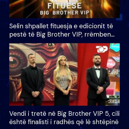
Selin shpallet fituesja e edicionit të
pestë të Big Brother VIP, rrëmben
çmimin e madh prej 100 mijë eurosh
Vendi i tretë në Big Brother VIP 5, cili
është finalisti i radhës që lë shtëpinë