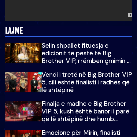
LAJME
Selin shpallet fituesja e
edicionit të pestë të Big
Brother VIP, rrëmben çmimin e
madh prej 100 mijë eurosh
Vendi i tretë në Big Brother VIP
5, cili është finalisti i radhës që
lë shtëpinë
Finalja e madhe e Big Brother
VIP 5, kush është banori i parë
që lë shtëpinë dhe humb
mundësinë për të fituar
Emocione për Mirin, finalisti
çmimin e madh