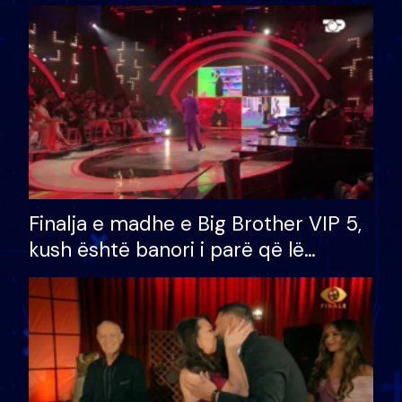
Finalja e madhe e Big Brother VIP 5,
kush është banori i parë që lë
shtëpinë dhe humb mundësinë për
të fituar çmimin e madh