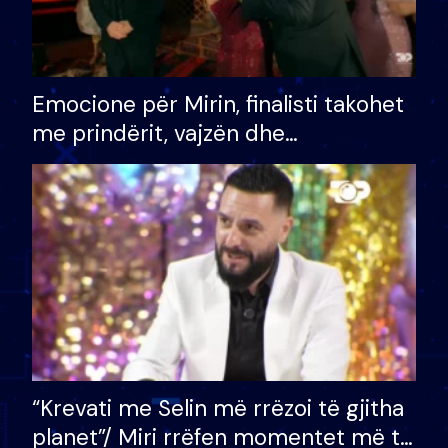
Emocione për Mirin, finalisti takohet
me prindërit, vajzën dhe
bashkëshorten: S’kemi ndonjë letër
divorci apo jo?
“Krevati me Selin më rrëzoi të gjitha
planet”/ Miri rrëfen momentet më të