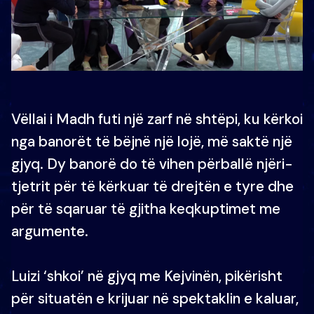
Vëllai i Madh futi një zarf në shtëpi, ku kërkoi
nga banorët të bëjnë një lojë, më saktë një
gjyq. Dy banorë do të vihen përballë njëri-
tjetrit për të kërkuar të drejtën e tyre dhe
për të sqaruar të gjitha keqkuptimet me
argumente.
Luizi ‘shkoi’ në gjyq me Kejvinën, pikërisht
për situatën e krijuar në spektaklin e kaluar,