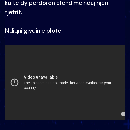
ku të dy përdorën ofendime ndaj njëri-
tjetrit.
Ndiqni gjyqin e plotë!