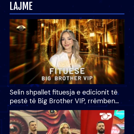
LAJME
Selin shpallet fituesja e edicionit të
pestë të Big Brother VIP, rrëmben
çmimin e madh prej 100 mijë eurosh