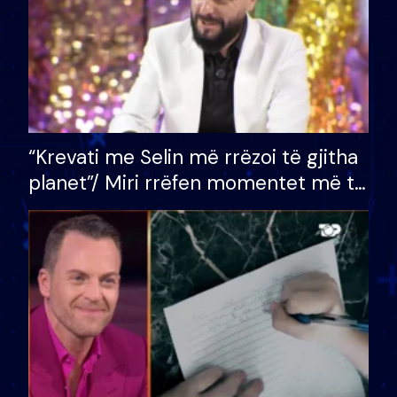
“Krevati me Selin më rrëzoi të gjitha
planet”/ Miri rrëfen momentet më të
bukura në shtëpinë e BB VIP: Do më
mungojë zilja e mëngjesit kur…