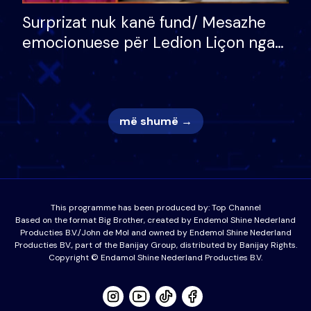
Surprizat nuk kanë fund/ Mesazhe
emocionuese për Ledion Liçon nga
nëna dhe fëmijët e tij, moderatori
nuk i mban dot lotët: Nuk meritoj…
më shumë →
This programme has been produced by:
Top Channel
Based on the format Big Brother, created by Endemol Shine Nederland
Producties B.V./John de Mol and owned by Endemol Shine Nederland
Producties BV., part of the Banijay Group, distributed by Banijay Rights.
Copyright © Endamol Shine Nederland Producties B.V.