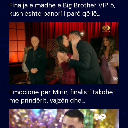
Finalja e madhe e Big Brother VIP 5,
kush është banori i parë që lë
shtëpinë dhe humb mundësinë për
të fituar çmimin e madh
Emocione për Mirin, finalisti takohet
me prindërit, vajzën dhe
bashkëshorten: S’kemi ndonjë letër
divorci apo jo?