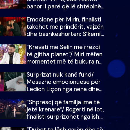
banori i parë që lë shtëpinë
dhe humb mundësinë për të
Emocione për Mirin, finalisti
fituar çmimin e madh
takohet me prindërit, vajzën
dhe bashkëshorten: S’kemi
ndonjë letër divorci apo jo?
“Krevati me Selin më rrëzoi
të gjitha planet”/ Miri rrëfen
momentet më të bukura në
shtëpinë e BB VIP: Do më
Surprizat nuk kanë fund/
mungojë zilja e mëngjesit
Mesazhe emocionuese për
kur…
Ledion Liçon nga nëna dhe
fëmijët e tij, moderatori nuk
“Shpresoj që familja ime të
i mban dot lotët: Nuk
jetë krenare”/ Rogerti në lot,
meritoj…
finalisti surprizohet nga ish-
banorët
“Duhet ta lësh garën dhe të