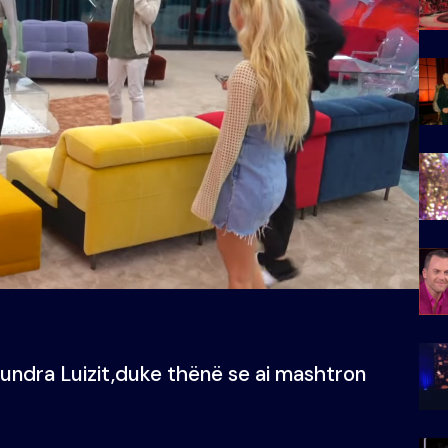
kundra Luizit,duke thënë se ai mashtron