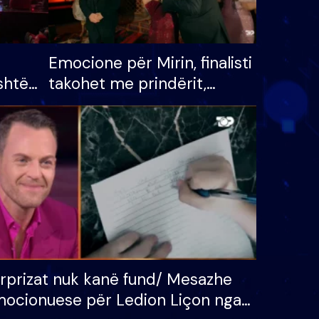
Emocione për Mirin, finalisti
shtë
takohet me prindërit,
tëpinë
vajzën dhe bashkëshorten:
 për
S’kemi ndonjë letër divorci
adh
apo jo?
rprizat nuk kanë fund/ Mesazhe
ocionuese për Ledion Liçon nga