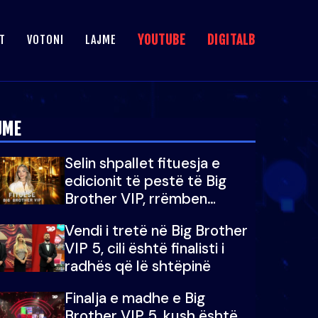
YOUTUBE
DIGITALB
T
VOTONI
LAJME
JME
Selin shpallet fituesja e
edicionit të pestë të Big
Brother VIP, rrëmben
çmimin e madh prej 100
Vendi i tretë në Big Brother
mijë eurosh
VIP 5, cili është finalisti i
radhës që lë shtëpinë
Finalja e madhe e Big
Brother VIP 5, kush është