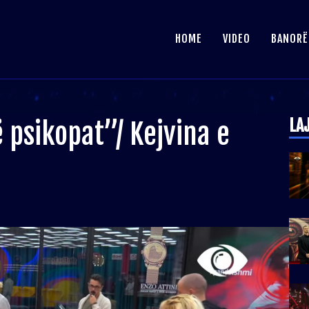
HOME
VIDEO
BANORË
LA
 psikopat”/ Kejvina e