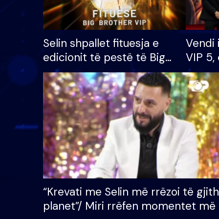
Selin shpallet fituesja e
Vendi 
edicionit të pestë të Big
VIP 5, 
Brother VIP, rrëmben
radhës
çmimin e madh prej 100
mijë eurosh
“Krevati me Selin më rrëzoi të gjit
planet”/ Miri rrëfen momentet më 