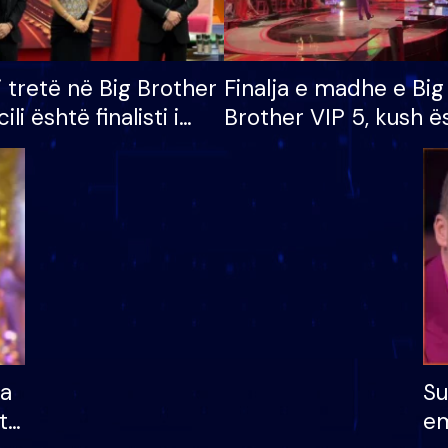
i tretë në Big Brother
Finalja e madhe e Big
cili është finalisti i
Brother VIP 5, kush ë
 që lë shtëpinë
banori i parë që lë sh
dhe humb mundësinë
të fituar çmimin e m
ha
Su
të
em