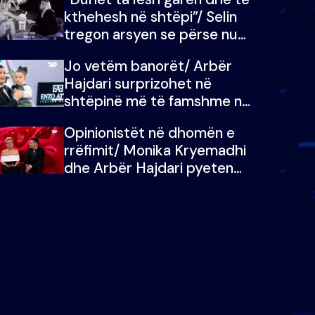
kthehesh në shtëpi”/ Selin
tregon arsyen se përse nuk
e dëgjoi fjalën e së ëmës:
Jo vetëm banorët/ Arbër
Doja ta çoja luftën time deri
Hajdari surprizohet në
në fund
shtëpinë më të famshme në
Shqipëri, opinionisti takohet
Opinionistët në dhomën e
me vajzën e tij
rrëfimit/ Monika Kryemadhi
dhe Arbër Hajdari pyeten
nga Ledion Liço: A do ta
zëvendësonit njëri-tjetrin?