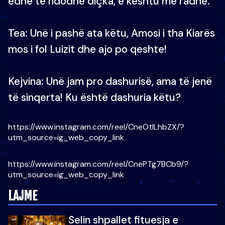
edhe të ndodhë diçka, e kështu me radhë.
Tea: Unë i pashë ata këtu, Amosi i tha Kiarës
mos i fol Luizit dhe ajo po qeshte!
Kejvina: Unë jam pro dashurisë, ama të jenë
të sinqerta! Ku është dashuria këtu?
https://www.instagram.com/reel/CneOtILhbZX/?
utm_source=ig_web_copy_link
https://www.instagram.com/reel/CnePTg7BCb9/?
utm_source=ig_web_copy_link
LAJME
Selin shpallet fituesja e