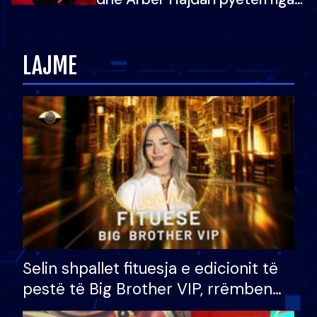
Ledion Liço: A do ta
zëvendësonit njëri-tjetrin?
LAJME
Selin shpallet fituesja e edicionit të
pestë të Big Brother VIP, rrëmben
çmimin e madh prej 100 mijë eurosh