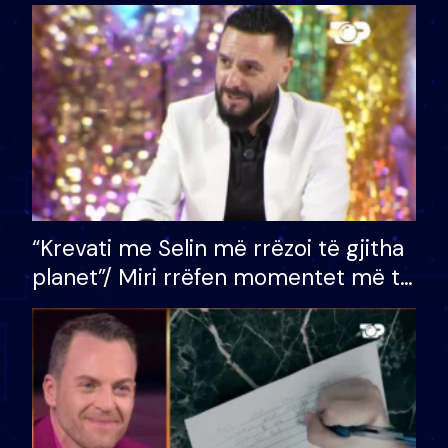
bashkëshorten: S’kemi ndonjë letër
divorci apo jo?
“Krevati me Selin më rrëzoi të gjitha
planet”/ Miri rrëfen momentet më të
bukura në shtëpinë e BB VIP: Do më
mungojë zilja e mëngjesit kur…