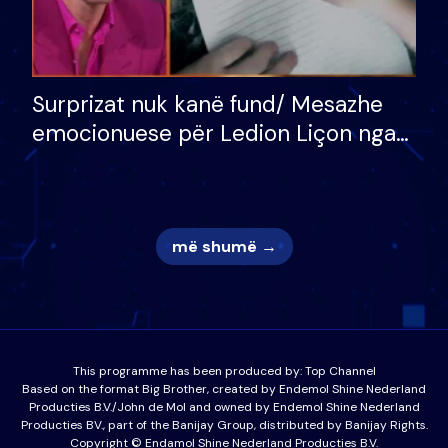
Surprizat nuk kanë fund/ Mesazhe
emocionuese për Ledion Liçon nga
nëna dhe fëmijët e tij, moderatori
nuk i mban dot lotët: Nuk meritoj…
më shumë →
This programme has been produced by:
Top Channel
Based on the format Big Brother, created by Endemol Shine Nederland
Producties B.V./John de Mol and owned by Endemol Shine Nederland
Producties BV., part of the Banijay Group, distributed by Banijay Rights.
Copyright © Endamol Shine Nederland Producties B.V.