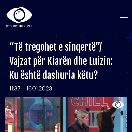
“Të tregohet e sinqertë”/
Vajzat për Kiarën dhe Luizin:
Ku është dashuria këtu?
11:37 - 16.01.2023