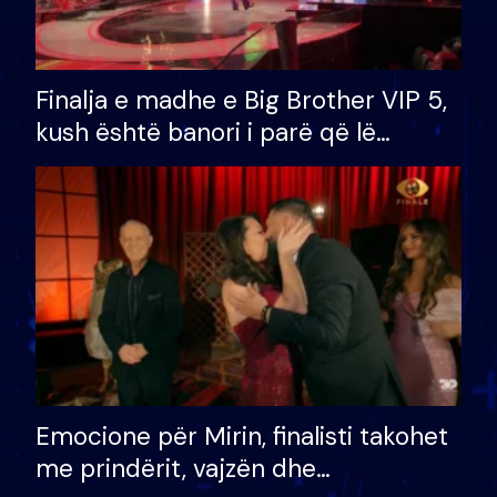
Finalja e madhe e Big Brother VIP 5,
kush është banori i parë që lë
shtëpinë dhe humb mundësinë për
të fituar çmimin e madh
Emocione për Mirin, finalisti takohet
me prindërit, vajzën dhe