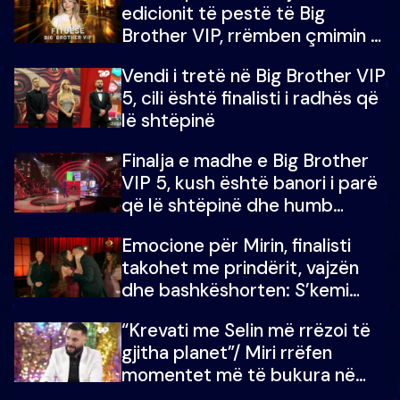
edicionit të pestë të Big
Brother VIP, rrëmben çmimin e
madh prej 100 mijë eurosh
Vendi i tretë në Big Brother VIP
5, cili është finalisti i radhës që
lë shtëpinë
Finalja e madhe e Big Brother
VIP 5, kush është banori i parë
që lë shtëpinë dhe humb
mundësinë për të fituar
Emocione për Mirin, finalisti
çmimin e madh
takohet me prindërit, vajzën
dhe bashkëshorten: S’kemi
ndonjë letër divorci apo jo?
“Krevati me Selin më rrëzoi të
gjitha planet”/ Miri rrëfen
momentet më të bukura në
shtëpinë e BB VIP: Do më