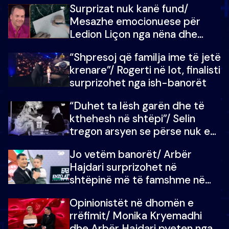
Surprizat nuk kanë fund/
mungojë zilja e mëngjesit kur…
Mesazhe emocionuese për
Ledion Liçon nga nëna dhe
fëmijët e tij, moderatori nuk i
“Shpresoj që familja ime të jetë
mban dot lotët: Nuk meritoj…
krenare”/ Rogerti në lot, finalisti
surprizohet nga ish-banorët
“Duhet ta lësh garën dhe të
kthehesh në shtëpi”/ Selin
tregon arsyen se përse nuk e
dëgjoi fjalën e së ëmës: Doja ta
Jo vetëm banorët/ Arbër
çoja luftën time deri në fund
Hajdari surprizohet në
shtëpinë më të famshme në
Shqipëri, opinionisti takohet me
Opinionistët në dhomën e
vajzën e tij
rrëfimit/ Monika Kryemadhi
dhe Arbër Hajdari pyeten nga