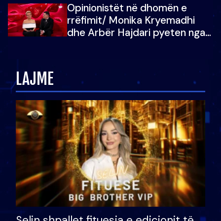
Opinionistët në dhomën e
vajzën e tij
rrëfimit/ Monika Kryemadhi
dhe Arbër Hajdari pyeten nga
Ledion Liço: A do ta
zëvendësonit njëri-tjetrin?
LAJME
Selin shpallet fituesja e edicionit të