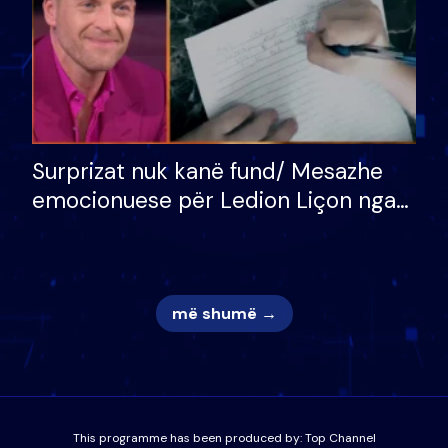
Surprizat nuk kanë fund/ Mesazhe
emocionuese për Ledion Liçon nga
nëna dhe fëmijët e tij, moderatori
nuk i mban dot lotët: Nuk meritoj…
më shumë →
This programme has been produced by:
Top Channel