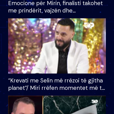
Emocione për Mirin, finalisti takohet
me prindërit, vajzën dhe
bashkëshorten: S’kemi ndonjë letër
divorci apo jo?
“Krevati me Selin më rrëzoi të gjitha
planet”/ Miri rrëfen momentet më të
bukura në shtëpinë e BB VIP: Do më
mungojë zilja e mëngjesit kur…