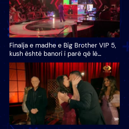
Finalja e madhe e Big Brother VIP 5,
kush është banori i parë që lë
shtëpinë dhe humb mundësinë për
të fituar çmimin e madh