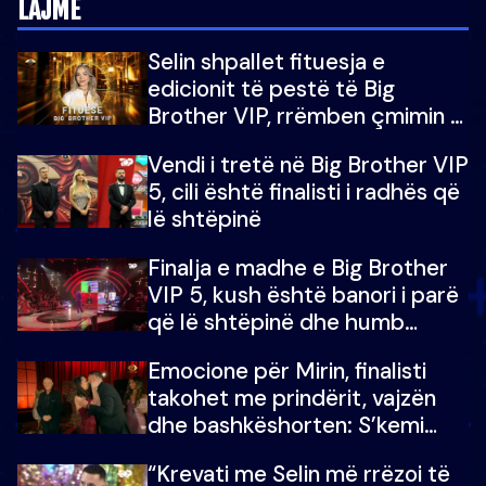
LAJME
Selin shpallet fituesja e
edicionit të pestë të Big
Brother VIP, rrëmben çmimin e
madh prej 100 mijë eurosh
Vendi i tretë në Big Brother VIP
5, cili është finalisti i radhës që
lë shtëpinë
Finalja e madhe e Big Brother
VIP 5, kush është banori i parë
që lë shtëpinë dhe humb
mundësinë për të fituar
Emocione për Mirin, finalisti
çmimin e madh
takohet me prindërit, vajzën
dhe bashkëshorten: S’kemi
ndonjë letër divorci apo jo?
“Krevati me Selin më rrëzoi të