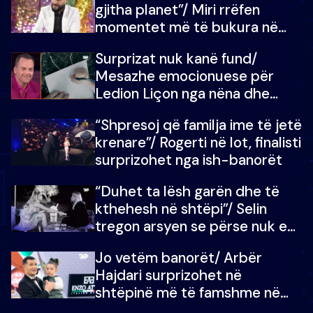
gjitha planet”/ Miri rrëfen
momentet më të bukura në
shtëpinë e BB VIP: Do më
Surprizat nuk kanë fund/
mungojë zilja e mëngjesit kur…
Mesazhe emocionuese për
Ledion Liçon nga nëna dhe
fëmijët e tij, moderatori nuk i
“Shpresoj që familja ime të jetë
mban dot lotët: Nuk meritoj…
krenare”/ Rogerti në lot, finalisti
surprizohet nga ish-banorët
“Duhet ta lësh garën dhe të
kthehesh në shtëpi”/ Selin
tregon arsyen se përse nuk e
dëgjoi fjalën e së ëmës: Doja ta
Jo vetëm banorët/ Arbër
çoja luftën time deri në fund
Hajdari surprizohet në
shtëpinë më të famshme në
Shqipëri, opinionisti takohet me