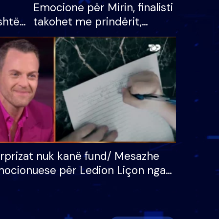
Emocione për Mirin, finalisti
shtë
takohet me prindërit,
tëpinë
vajzën dhe bashkëshorten:
 për
S’kemi ndonjë letër divorci
adh
apo jo?
rprizat nuk kanë fund/ Mesazhe
ocionuese për Ledion Liçon nga
na dhe fëmijët e tij, moderatori
k i mban dot lotët: Nuk meritoj…