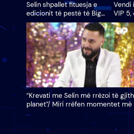
Selin shpallet fituesja e
Vendi 
edicionit të pestë të Big
VIP 5, 
Brother VIP, rrëmben
radhës
çmimin e madh prej 100
mijë eurosh
“Krevati me Selin më rrëzoi të gjit
planet”/ Miri rrëfen momentet më 
bukura në shtëpinë e BB VIP: Do 
mungojë zilja e mëngjesit kur…