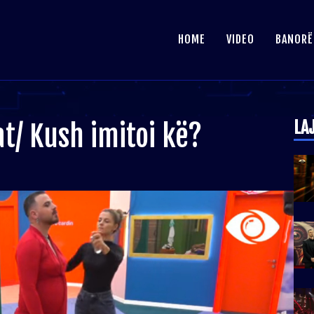
HOME
VIDEO
BANORË
LA
at/ Kush imitoi kë?