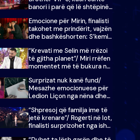
banori i parë që lë shtëpinë
dhe humb mundësinë për të
Emocione për Mirin, finalisti
fituar çmimin e madh
takohet me prindërit, vajzën
dhe bashkëshorten: S’kemi
ndonjë letër divorci apo jo?
“Krevati me Selin më rrëzoi
të gjitha planet”/ Miri rrëfen
momentet më të bukura në
shtëpinë e BB VIP: Do më
Surprizat nuk kanë fund/
mungojë zilja e mëngjesit
Mesazhe emocionuese për
kur…
Ledion Liçon nga nëna dhe
fëmijët e tij, moderatori nuk
“Shpresoj që familja ime të
i mban dot lotët: Nuk
jetë krenare”/ Rogerti në lot,
meritoj…
finalisti surprizohet nga ish-
banorët
“Duhet ta lësh garën dhe të