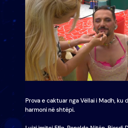
Prova e caktuar nga Vëllai i Madh, ku d
harmoni në shtëpi.
Luizi imitoi Efin, Ronaldo Nitën, Bjordi