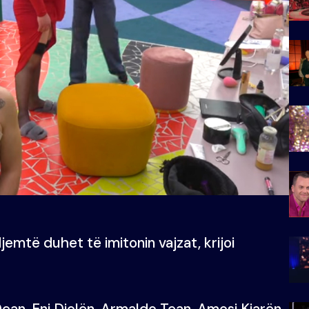
jemtë duhet të imitonin vajzat, krijoi
 Dean, Eni Diolën, Armaldo Tean, Amosi Kiarën.