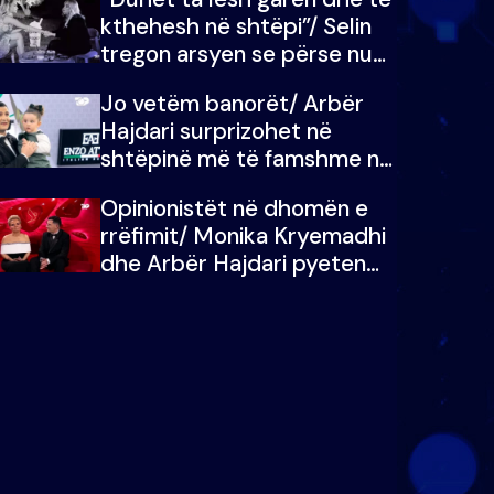
kthehesh në shtëpi”/ Selin
tregon arsyen se përse nuk
e dëgjoi fjalën e së ëmës:
Jo vetëm banorët/ Arbër
Doja ta çoja luftën time deri
Hajdari surprizohet në
në fund
shtëpinë më të famshme në
Shqipëri, opinionisti takohet
Opinionistët në dhomën e
me vajzën e tij
rrëfimit/ Monika Kryemadhi
dhe Arbër Hajdari pyeten
nga Ledion Liço: A do ta
zëvendësonit njëri-tjetrin?