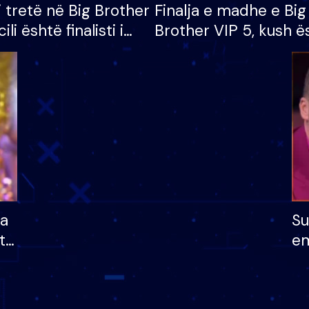
i tretë në Big Brother
Finalja e madhe e Big
cili është finalisti i
Brother VIP 5, kush ë
 që lë shtëpinë
banori i parë që lë sh
dhe humb mundësinë
të fituar çmimin e m
ha
Su
të
em
më
në
nu