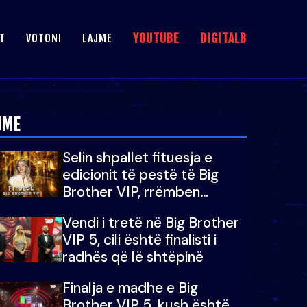
YOUTUBE
DIGITALB
T
VOTONI
LAJME
JME
Selin shpallet fituesja e
edicionit të pestë të Big
Brother VIP, rrëmben
çmimin e madh prej 100
Vendi i tretë në Big Brother
mijë eurosh
VIP 5, cili është finalisti i
radhës që lë shtëpinë
Finalja e madhe e Big
Brother VIP 5, kush është