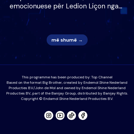
emocionuese për Ledion Liçon nga
nëna dhe fëmijët e tij, moderatori
nuk i mban dot lotët: Nuk meritoj…
më shumë →
This programme has been produced by:
Top Channel
Based on the format Big Brother, created by Endemol Shine Nederland
Producties B.V./John de Mol and owned by Endemol Shine Nederland
Producties BV., part of the Banijay Group, distributed by Banijay Rights.
Copyright © Endamol Shine Nederland Producties B.V.