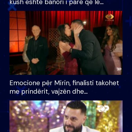
kush është banori i parë që lë
shtëpinë dhe humb mundësinë për
të fituar çmimin e madh
Emocione për Mirin, finalisti takohet
me prindërit, vajzën dhe
bashkëshorten: S’kemi ndonjë letër
divorci apo jo?