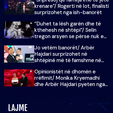
mban dot lotët: Nuk meritoj…
krenare”/ Rogerti në lot, finalisti
surprizohet nga ish-banorët
“Duhet ta lësh garën dhe të
kthehesh në shtëpi”/ Selin
tregon arsyen se përse nuk e
dëgjoi fjalën e së ëmës: Doja ta
Jo vetëm banorët/ Arbër
çoja luftën time deri në fund
Hajdari surprizohet në
shtëpinë më të famshme në
Shqipëri, opinionisti takohet me
Opinionistët në dhomën e
vajzën e tij
rrëfimit/ Monika Kryemadhi
dhe Arbër Hajdari pyeten nga
Ledion Liço: A do ta
zëvendësonit njëri-tjetrin?
LAJME