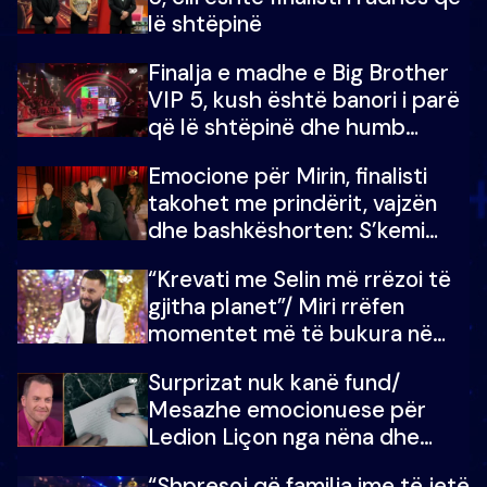
lë shtëpinë
Finalja e madhe e Big Brother
VIP 5, kush është banori i parë
që lë shtëpinë dhe humb
mundësinë për të fituar
Emocione për Mirin, finalisti
çmimin e madh
takohet me prindërit, vajzën
dhe bashkëshorten: S’kemi
ndonjë letër divorci apo jo?
“Krevati me Selin më rrëzoi të
gjitha planet”/ Miri rrëfen
momentet më të bukura në
shtëpinë e BB VIP: Do më
Surprizat nuk kanë fund/
mungojë zilja e mëngjesit kur…
Mesazhe emocionuese për
Ledion Liçon nga nëna dhe
fëmijët e tij, moderatori nuk i
“Shpresoj që familja ime të jetë