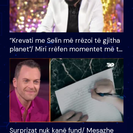
“Krevati me Selin më rrëzoi të gjitha
planet”/ Miri rrëfen momentet më të
bukura në shtëpinë e BB VIP: Do më
mungojë zilja e mëngjesit kur…
Surprizat nuk kanë fund/ Mesazhe