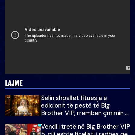
LAJME
Selin shpallet fituesja e
edicionit të pestë të Big
Brother VIP, rrëmben çmimin e
madh prej 100 mijë eurosh
Vendi i tretë në Big Brother VIP
5, cili është finalisti i radhës që