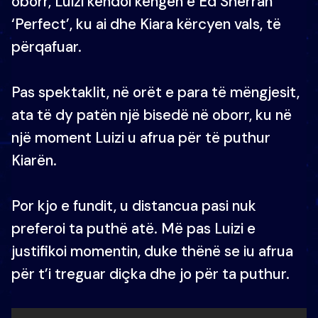
oborr, Luizi këndoi këngën e Ed Sherran
‘Perfect’, ku ai dhe Kiara kërcyen vals, të
përqafuar.
Pas spektaklit, në orët e para të mëngjesit,
ata të dy patën një bisedë në oborr, ku në
një moment Luizi u afrua për të puthur
Kiarën.
Por kjo e fundit, u distancua pasi nuk
preferoi ta puthë atë. Më pas Luizi e
justifikoi momentin, duke thënë se iu afrua
për t’i treguar diçka dhe jo për ta puthur.