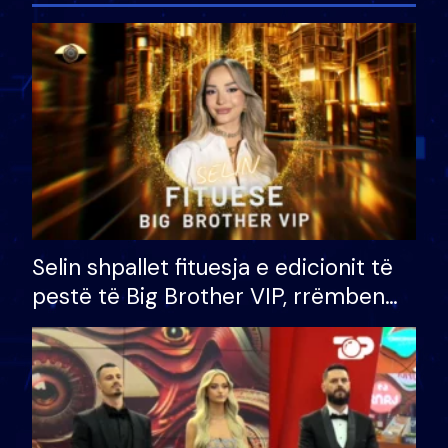
Selin shpallet fituesja e edicionit të
pestë të Big Brother VIP, rrëmben
çmimin e madh prej 100 mijë eurosh