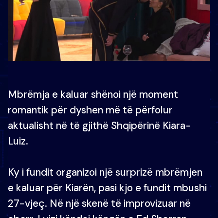
Mbrëmja e kaluar shënoi një moment
romantik për dyshen më të përfolur
aktualisht në të gjithë Shqipërinë Kiara-
Luiz.
Ky i fundit organizoi një surprizë mbrëmjen
e kaluar për Kiarën, pasi kjo e fundit mbushi
27-vjeç. Në një skenë të improvizuar në