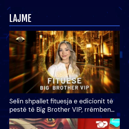
zëvendësonit njëri-tjetrin?
LAJME
Selin shpallet fituesja e edicionit të
pestë të Big Brother VIP, rrëmben
çmimin e madh prej 100 mijë eurosh