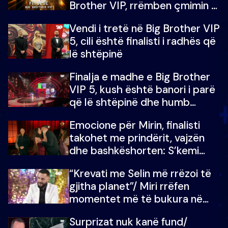
Brother VIP, rrëmben çmimin e
madh prej 100 mijë eurosh
Vendi i tretë në Big Brother VIP
5, cili është finalisti i radhës që
lë shtëpinë
Finalja e madhe e Big Brother
VIP 5, kush është banori i parë
që lë shtëpinë dhe humb
mundësinë për të fituar
Emocione për Mirin, finalisti
çmimin e madh
takohet me prindërit, vajzën
dhe bashkëshorten: S’kemi
ndonjë letër divorci apo jo?
“Krevati me Selin më rrëzoi të
gjitha planet”/ Miri rrëfen
momentet më të bukura në
shtëpinë e BB VIP: Do më
Surprizat nuk kanë fund/
mungojë zilja e mëngjesit kur…