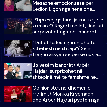
Mesazhe emocionuese për
Ledion Liçon nga nëna dhe
fëmijët e tij, moderatori nuk i
“Shpresoj që familja ime të jetë
mban dot lotët: Nuk meritoj…
krenare”/ Rogerti në lot, finalisti
surprizohet nga ish-banorët
“Duhet ta lësh garën dhe të
kthehesh në shtëpi”/ Selin
tregon arsyen se përse nuk e
dëgjoi fjalën e së ëmës: Doja ta
Jo vetëm banorët/ Arbër
çoja luftën time deri në fund
Hajdari surprizohet në
shtëpinë më të famshme në
Shqipëri, opinionisti takohet me
Opinionistët në dhomën e
vajzën e tij
rrëfimit/ Monika Kryemadhi
dhe Arbër Hajdari pyeten nga
Ledion Liço: A do ta