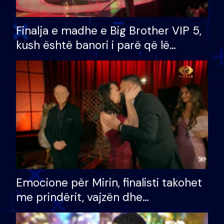
Finalja e madhe e Big Brother VIP 5,
kush është banori i parë që lë
shtëpinë dhe humb mundësinë për
të fituar çmimin e madh
Emocione për Mirin, finalisti takohet
me prindërit, vajzën dhe
bashkëshorten: S’kemi ndonjë letër