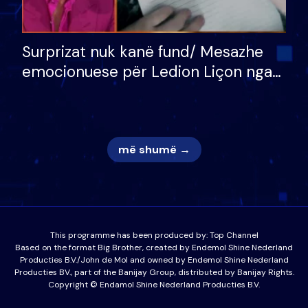
Surprizat nuk kanë fund/ Mesazhe
emocionuese për Ledion Liçon nga
nëna dhe fëmijët e tij, moderatori
nuk i mban dot lotët: Nuk meritoj…
më shumë →
This programme has been produced by:
Top Channel
Based on the format Big Brother, created by Endemol Shine Nederland
Producties B.V./John de Mol and owned by Endemol Shine Nederland
Producties BV., part of the Banijay Group, distributed by Banijay Rights.
Copyright © Endamol Shine Nederland Producties B.V.