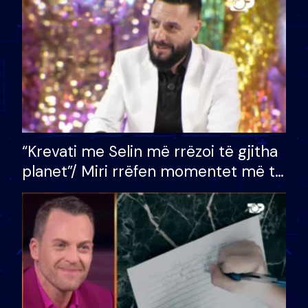
divorci apo jo?
“Krevati me Selin më rrëzoi të gjitha
planet”/ Miri rrëfen momentet më të
bukura në shtëpinë e BB VIP: Do më
mungojë zilja e mëngjesit kur…