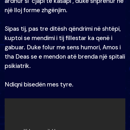
ardhur si ‘cjapi te kasapi’, duke shprehur në
një lloj forme zhgënjim.
Sipas tij, pas tre ditësh qëndrimi në shtëpi,
kuptoi se mendimi i tij fillestar ka qenë i
gabuar. Duke folur me sens humori, Amos i
tha Deas se e mendon atë brenda një spitali
psikiatrik.
Ndiqni bisedën mes tyre.