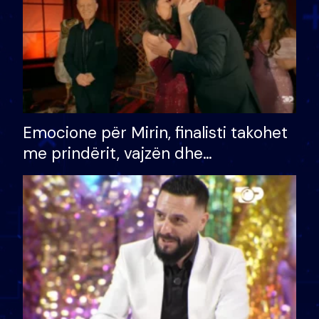
Emocione për Mirin, finalisti takohet
me prindërit, vajzën dhe
bashkëshorten: S’kemi ndonjë letër
divorci apo jo?