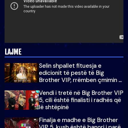
LAJME
Selin shpallet fituesja e
edicionit të pestë të Big
Brother VIP, rrëmben çmimin e
madh prej 100 mijë eurosh
Vendi i tretë në Big Brother VIP
5, cili është finalisti i radhës që
lë shtëpinë
Finalja e madhe e Big Brother
VIP 5, kush është banori i parë