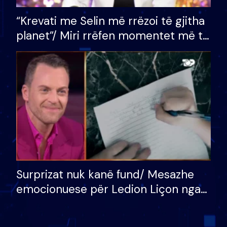
“Krevati me Selin më rrëzoi të gjitha
planet”/ Miri rrëfen momentet më të
bukura në shtëpinë e BB VIP: Do më
mungojë zilja e mëngjesit kur…
Surprizat nuk kanë fund/ Mesazhe
emocionuese për Ledion Liçon nga
nëna dhe fëmijët e tij, moderatori
nuk i mban dot lotët: Nuk meritoj…