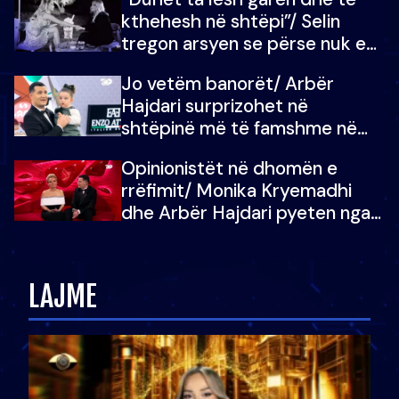
kthehesh në shtëpi”/ Selin
tregon arsyen se përse nuk e
dëgjoi fjalën e së ëmës: Doja ta
Jo vetëm banorët/ Arbër
çoja luftën time deri në fund
Hajdari surprizohet në
shtëpinë më të famshme në
Shqipëri, opinionisti takohet me
Opinionistët në dhomën e
vajzën e tij
rrëfimit/ Monika Kryemadhi
dhe Arbër Hajdari pyeten nga
Ledion Liço: A do ta
zëvendësonit njëri-tjetrin?
LAJME