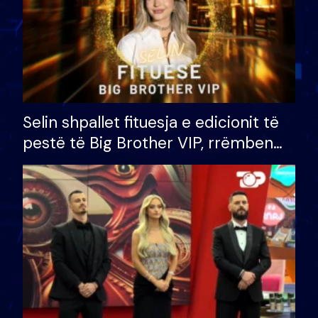
Selin shpallet fituesja e edicionit të
pestë të Big Brother VIP, rrëmben
çmimin e madh prej 100 mijë eurosh