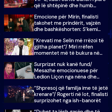
që lë shtëpinë dhe humb
mundësinë për të fituar
Emocione për Mirin, finalisti
çmimin e madh
takohet me prindërit, vajzën
dhe bashkëshorten: S’kemi
ndonjë letër divorci apo jo?
“Krevati me Selin më rrëzoi të
gjitha planet”/ Miri rrëfen
momentet më të bukura në
shtëpinë e BB VIP: Do më
Surprizat nuk kanë fund/
mungojë zilja e mëngjesit kur…
Mesazhe emocionuese për
Ledion Liçon nga nëna dhe
fëmijët e tij, moderatori nuk i
“Shpresoj që familja ime të jetë
mban dot lotët: Nuk meritoj…
krenare”/ Rogerti në lot, finalisti
surprizohet nga ish-banorët
“Duhet ta lësh garën dhe të