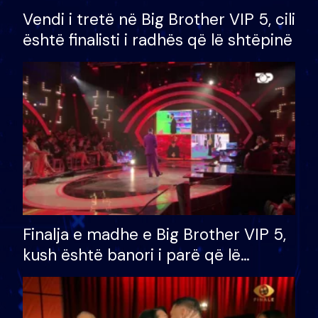
Vendi i tretë në Big Brother VIP 5, cili
është finalisti i radhës që lë shtëpinë
Finalja e madhe e Big Brother VIP 5,
kush është banori i parë që lë
shtëpinë dhe humb mundësinë për
të fituar çmimin e madh