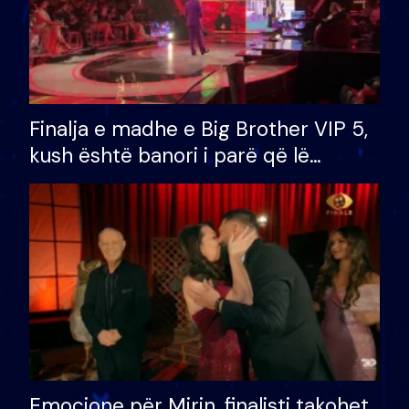
Finalja e madhe e Big Brother VIP 5,
kush është banori i parë që lë
shtëpinë dhe humb mundësinë për
të fituar çmimin e madh
Emocione për Mirin, finalisti takohet