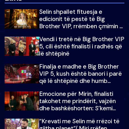
Selin shpallet fituesja e
edicionit të pestë të Big
Brother VIP, rrëmben çmimin e
madh prej 100 mijë eurosh
Vendi i tretë në Big Brother VIP
5, cili është finalisti i radhës që
lë shtëpinë
Finalja e madhe e Big Brother
VIP 5, kush është banori i parë
që lë shtëpinë dhe humb
mundësinë për të fituar
Emocione për Mirin, finalisti
çmimin e madh
takohet me prindërit, vajzën
dhe bashkëshorten: S’kemi
ndonjë letër divorci apo jo?
“Krevati me Selin më rrëzoi të
gjitha planet”/ Miri rrëfen