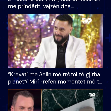
me prindërit, vajzën dhe
bashkëshorten: S’kemi ndonjë letër
divorci apo jo?
“Krevati me Selin më rrëzoi të gjitha
planet”/ Miri rrëfen momentet më të
bukura në shtëpinë e BB VIP: Do më
mungojë zilja e mëngjesit kur…