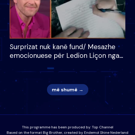
Surprizat nuk kanë fund/ Mesazhe
emocionuese për Ledion Liçon nga
nëna dhe fëmijët e tij, moderatori
nuk i mban dot lotët: Nuk meritoj…
më shumë →
This programme has been produced by:
Top Channel
Based on the format Big Brother, created by Endemol Shine Nederland