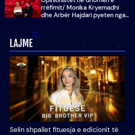
vajzën e tij
rrëfimit/ Monika Kryemadhi
dhe Arbër Hajdari pyeten nga
Ledion Liço: A do ta
zëvendësonit njëri-tjetrin?
LAJME
Selin shpallet fituesja e edicionit të