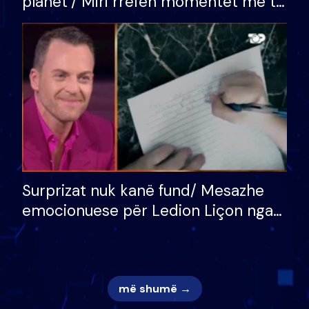
planet”/ Miri rrëfen momentet më të
bukura në shtëpinë e BB VIP: Do më
mungojë zilja e mëngjesit kur…
Surprizat nuk kanë fund/ Mesazhe
emocionuese për Ledion Liçon nga
nëna dhe fëmijët e tij, moderatori
nuk i mban dot lotët: Nuk meritoj…
më shumë →