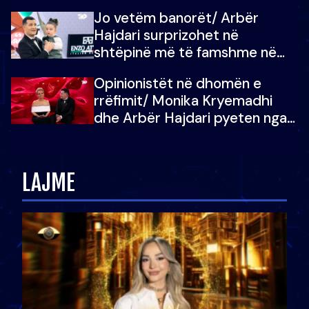
dëgjoi fjalën e së ëmës: Doja ta
Jo vetëm banorët/ Arbër
çoja luftën time deri në fund
Hajdari surprizohet në
shtëpinë më të famshme në
Shqipëri, opinionisti takohet me
Opinionistët në dhomën e
vajzën e tij
rrëfimit/ Monika Kryemadhi
dhe Arbër Hajdari pyeten nga
Ledion Liço: A do ta
zëvendësonit njëri-tjetrin?
LAJME