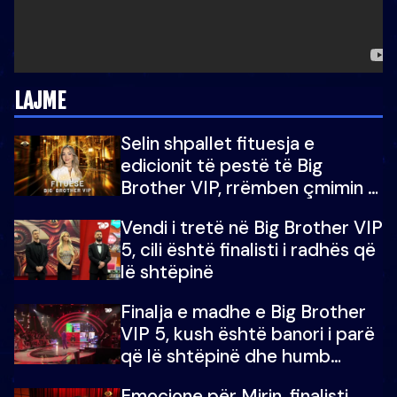
LAJME
Selin shpallet fituesja e
edicionit të pestë të Big
Brother VIP, rrëmben çmimin e
madh prej 100 mijë eurosh
Vendi i tretë në Big Brother VIP
5, cili është finalisti i radhës që
lë shtëpinë
Finalja e madhe e Big Brother
VIP 5, kush është banori i parë
që lë shtëpinë dhe humb
mundësinë për të fituar
Emocione për Mirin, finalisti