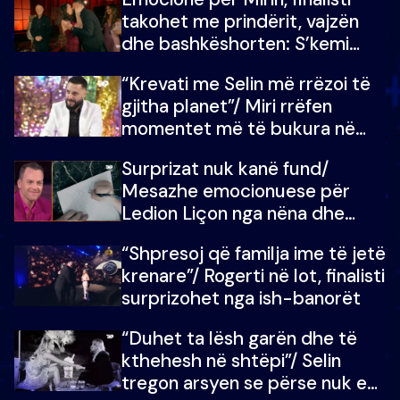
çmimin e madh
takohet me prindërit, vajzën
dhe bashkëshorten: S’kemi
ndonjë letër divorci apo jo?
“Krevati me Selin më rrëzoi të
gjitha planet”/ Miri rrëfen
momentet më të bukura në
shtëpinë e BB VIP: Do më
Surprizat nuk kanë fund/
mungojë zilja e mëngjesit kur…
Mesazhe emocionuese për
Ledion Liçon nga nëna dhe
fëmijët e tij, moderatori nuk i
“Shpresoj që familja ime të jetë
mban dot lotët: Nuk meritoj…
krenare”/ Rogerti në lot, finalisti
surprizohet nga ish-banorët
“Duhet ta lësh garën dhe të
kthehesh në shtëpi”/ Selin
tregon arsyen se përse nuk e