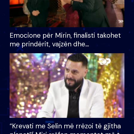
Emocione për Mirin, finalisti takohet
me prindërit, vajzën dhe
bashkëshorten: S’kemi ndonjë letër
divorci apo jo?
“Krevati me Selin më rrëzoi të gjitha