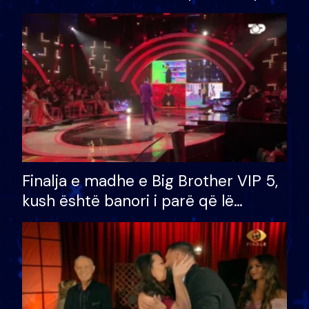
Finalja e madhe e Big Brother VIP 5,
kush është banori i parë që lë
shtëpinë dhe humb mundësinë për
të fituar çmimin e madh