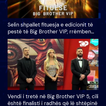
Selin shpallet fituesja e edicionit të
pestë të Big Brother VIP, rrëmben
çmimin e madh prej 100 mijë eurosh
Vendi i tretë në Big Brother VIP 5, cili
është finalisti i radhës që lë shtëpinë