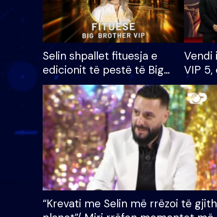
Selin shpallet fituesja e
Vendi 
edicionit të pestë të Big
VIP 5, 
Brother VIP, rrëmben
radhës
çmimin e madh prej 100
mijë eurosh
“Krevati me Selin më rrëzoi të gjit