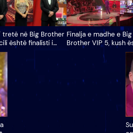
i tretë në Big Brother
Finalja e madhe e Big
cili është finalisti i
Brother VIP 5, kush ë
 që lë shtëpinë
banori i parë që lë sh
dhe humb mundësinë
të fituar çmimin e m
ha
Su