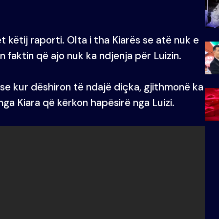
 këtij raporti. Olta i tha Kiarës se atë nuk e
 faktin që ajo nuk ka ndjenja për Luizin.
ose kur dëshiron të ndajë diçka, gjithmonë ka
nga Kiara që kërkon hapësirë nga Luizi.