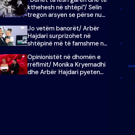
kthehesh në shtëpi”/ Selin
tregon arsyen se përse nuk
e dëgjoi fjalën e së ëmës:
Jo vetëm banorët/ Arbër
Doja ta çoja luftën time deri
Hajdari surprizohet në
në fund
shtëpinë më të famshme në
Shqipëri, opinionisti takohet
Opinionistët në dhomën e
me vajzën e tij
rrëfimit/ Monika Kryemadhi
dhe Arbër Hajdari pyeten
nga Ledion Liço: A do ta
zëvendësonit njëri-tjetrin?