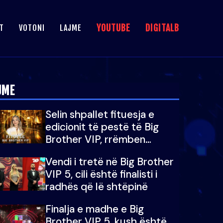
YOUTUBE
DIGITALB
T
VOTONI
LAJME
JME
Selin shpallet fituesja e
edicionit të pestë të Big
Brother VIP, rrëmben
çmimin e madh prej 100
Vendi i tretë në Big Brother
mijë eurosh
VIP 5, cili është finalisti i
radhës që lë shtëpinë
Finalja e madhe e Big
Brother VIP 5, kush është