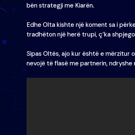
bën strategji me Kiarën.
Edhe Olta kishte një koment sa i përket
tradhëton një herë trupi, ç’ka shpjegon
Sipas Oltës, ajo kur është e mërzitur 
nevojë të flasë me partnerin, ndryshe 