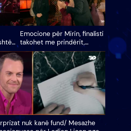
Emocione për Mirin, finalisti
shtë
takohet me prindërit,
tëpinë
vajzën dhe bashkëshorten:
 për
S’kemi ndonjë letër divorci
adh
apo jo?
rprizat nuk kanë fund/ Mesazhe