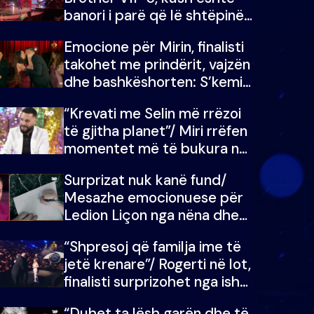
banori i parë që lë shtëpinë
dhe humb mundësinë për të
Emocione për Mirin, finalisti
fituar çmimin e madh
takohet me prindërit, vajzën
dhe bashkëshorten: S’kemi
ndonjë letër divorci apo jo?
“Krevati me Selin më rrëzoi
të gjitha planet”/ Miri rrëfen
momentet më të bukura në
shtëpinë e BB VIP: Do më
Surprizat nuk kanë fund/
mungojë zilja e mëngjesit
Mesazhe emocionuese për
kur…
Ledion Liçon nga nëna dhe
fëmijët e tij, moderatori nuk
“Shpresoj që familja ime të
i mban dot lotët: Nuk
jetë krenare”/ Rogerti në lot,
meritoj…
finalisti surprizohet nga ish-
banorët
“Duhet ta lësh garën dhe të