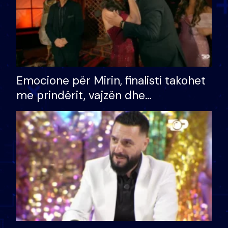
Emocione për Mirin, finalisti takohet
me prindërit, vajzën dhe
bashkëshorten: S’kemi ndonjë letër
divorci apo jo?