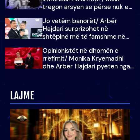
tregon arsyen se përse nuk e
dëgjoi fjalën e së ëmës: Doja ta
Jo vetëm banorët/ Arbër
çoja luftën time deri në fund
Hajdari surprizohet në
shtëpinë më të famshme në
Shqipëri, opinionisti takohet me
Opinionistët në dhomën e
vajzën e tij
rrëfimit/ Monika Kryemadhi
dhe Arbër Hajdari pyeten nga
Ledion Liço: A do ta
zëvendësonit njëri-tjetrin?
LAJME