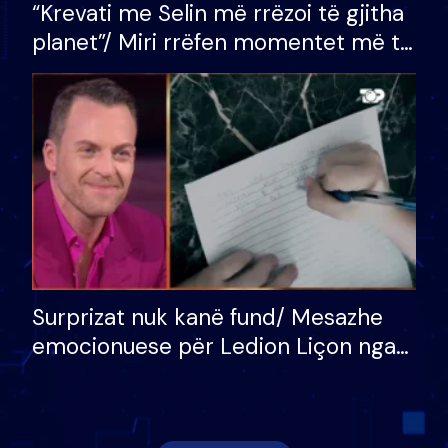
“Krevati me Selin më rrëzoi të gjitha
planet”/ Miri rrëfen momentet më të
bukura në shtëpinë e BB VIP: Do më
mungojë zilja e mëngjesit kur…
Surprizat nuk kanë fund/ Mesazhe
emocionuese për Ledion Liçon nga
nëna dhe fëmijët e tij, moderatori
nuk i mban dot lotët: Nuk meritoj…