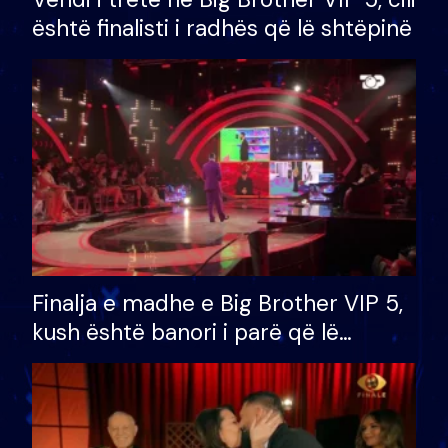
është finalisti i radhës që lë shtëpinë
Finalja e madhe e Big Brother VIP 5,
kush është banori i parë që lë
shtëpinë dhe humb mundësinë për
të fituar çmimin e madh