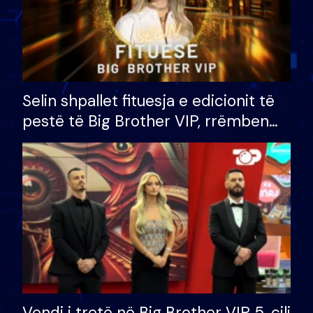
Selin shpallet fituesja e edicionit të
pestë të Big Brother VIP, rrëmben
çmimin e madh prej 100 mijë eurosh
Vendi i tretë në Big Brother VIP 5, cili