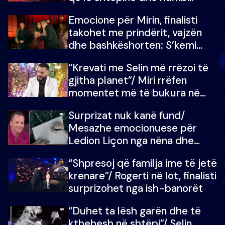
mundësinë për të fituar
Emocione për Mirin, finalisti
çmimin e madh
takohet me prindërit, vajzën
dhe bashkëshorten: S’kemi
ndonjë letër divorci apo jo?
“Krevati me Selin më rrëzoi të
gjitha planet”/ Miri rrëfen
momentet më të bukura në
shtëpinë e BB VIP: Do më
Surprizat nuk kanë fund/
mungojë zilja e mëngjesit kur…
Mesazhe emocionuese për
Ledion Liçon nga nëna dhe
fëmijët e tij, moderatori nuk i
“Shpresoj që familja ime të jetë
mban dot lotët: Nuk meritoj…
krenare”/ Rogerti në lot, finalisti
surprizohet nga ish-banorët
“Duhet ta lësh garën dhe të
kthehesh në shtëpi”/ Selin