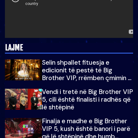
LAJME
Selin shpallet fituesja e
edicionit të pestë të Big
Brother VIP, rrëmben çmimin e
madh prej 100 mijë eurosh
Vendi i tretë në Big Brother VIP
5, cili është finalisti i radhës që
lë shtëpinë
Finalja e madhe e Big Brother
VIP 5, kush është banori i parë
që lë shtëpinë dhe humb