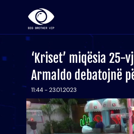
‘Kriset’ miqësia 25-v
Armaldo debatojnë pë
11:44 - 23.01.2023