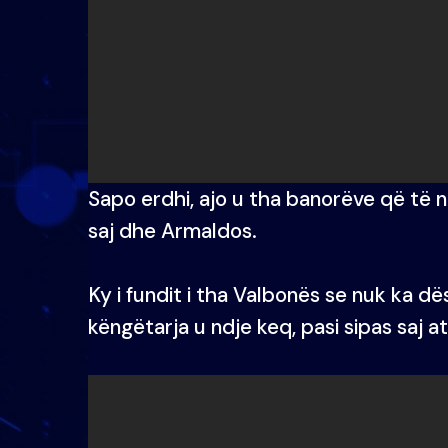
Sapo erdhi, ajo u tha banorëve që të 
saj dhe Armaldos.
Ky i fundit i tha Valbonës se nuk ka d
këngëtarja u ndje keq, pasi sipas saj a