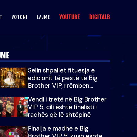
YOUTUBE
DIGITALB
T
VOTONI
LAJME
JME
Selin shpallet fituesja e
edicionit të pestë të Big
Brother VIP, rrëmben
çmimin e madh prej 100
Vendi i tretë në Big Brother
mijë eurosh
VIP 5, cili është finalisti i
radhës që lë shtëpinë
Finalja e madhe e Big
Brother VIP 5, kush është