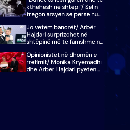
kthehesh në shtëpi”/ Selin
tregon arsyen se përse nuk
e dëgjoi fjalën e së ëmës:
Jo vetëm banorët/ Arbër
Doja ta çoja luftën time deri
Hajdari surprizohet në
në fund
shtëpinë më të famshme në
Shqipëri, opinionisti takohet
Opinionistët në dhomën e
me vajzën e tij
rrëfimit/ Monika Kryemadhi
dhe Arbër Hajdari pyeten
nga Ledion Liço: A do ta
zëvendësonit njëri-tjetrin?