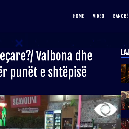
HOME
VIDEO
BANORË
LA
jeçare?/ Valbona dhe
r punët e shtëpisë