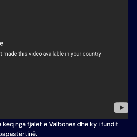
e keq nga fjalët e Valbonës dhe ky i fundit
papastërtinë.