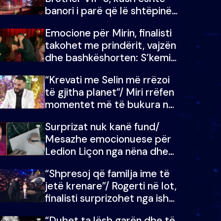
banori i parë që lë shtëpinë
dhe humb mundësinë për të
Emocione për Mirin, finalisti
fituar çmimin e madh
takohet me prindërit, vajzën
dhe bashkëshorten: S’kemi
ndonjë letër divorci apo jo?
“Krevati me Selin më rrëzoi
të gjitha planet”/ Miri rrëfen
momentet më të bukura në
shtëpinë e BB VIP: Do më
Surprizat nuk kanë fund/
mungojë zilja e mëngjesit
Mesazhe emocionuese për
kur…
Ledion Liçon nga nëna dhe
fëmijët e tij, moderatori nuk
“Shpresoj që familja ime të
i mban dot lotët: Nuk
jetë krenare”/ Rogerti në lot,
meritoj…
finalisti surprizohet nga ish-
banorët
“Duhet ta lësh garën dhe të