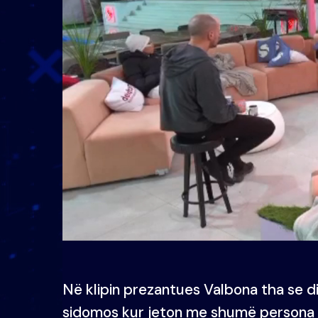
Në klipin prezantues Valbona tha se d
sidomos kur jeton me shumë persona 