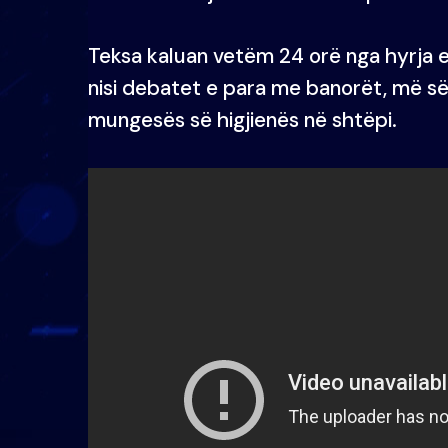
Teksa kaluan vetëm 24 orë nga hyrja e
nisi debatet e para me banorët, më s
mungesës së higjienës në shtëpi.