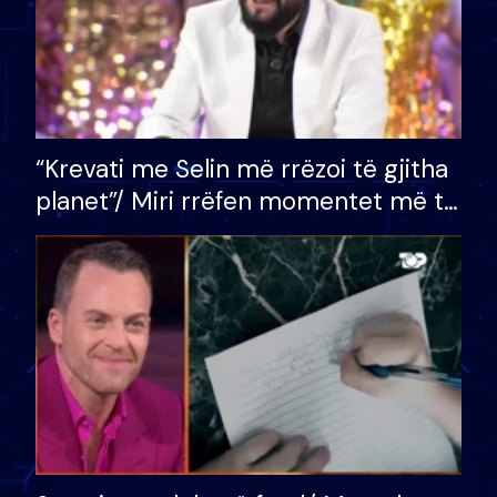
“Krevati me Selin më rrëzoi të gjitha
planet”/ Miri rrëfen momentet më të
bukura në shtëpinë e BB VIP: Do më
mungojë zilja e mëngjesit kur…