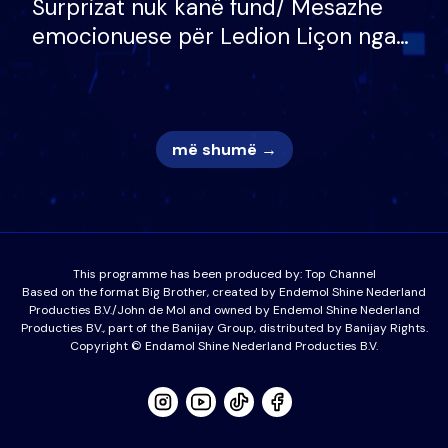
Surprizat nuk kanë fund/ Mesazhe
emocionuese për Ledion Liçon nga
nëna dhe fëmijët e tij, moderatori
nuk i mban dot lotët: Nuk meritoj…
më shumë →
This programme has been produced by:
Top Channel
Based on the format Big Brother, created by Endemol Shine Nederland
Producties B.V./John de Mol and owned by Endemol Shine Nederland
Producties BV., part of the Banijay Group, distributed by Banijay Rights.
Copyright © Endamol Shine Nederland Producties B.V.