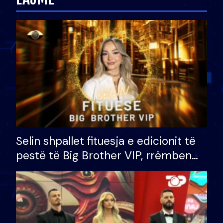
Selin shpallet fituesja e edicionit të
pestë të Big Brother VIP, rrëmben
çmimin e madh prej 100 mijë eurosh