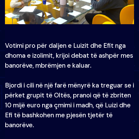
Votimi pro për daljen e Luizit dhe Efit nga
dhoma e izolimit, krijoi debat të ashpër mes
banorëve, mbrëmjen e kaluar.
Bjordi i cili në një farë mënyrë ka treguar se i
përket grupit të Oltës, pranoi që të zbriten
10 mijë euro nga çmimi i madh, që Luizi dhe
Efi të bashkohen me pjesën tjetër të
banorëve.