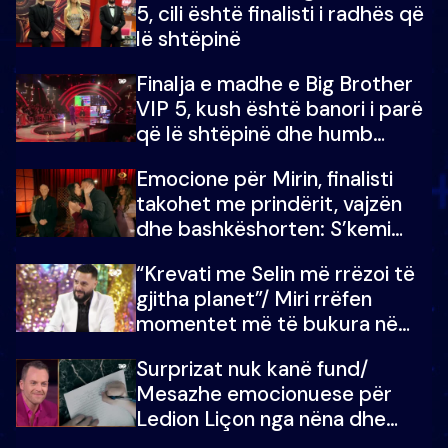
5, cili është finalisti i radhës që
lë shtëpinë
Finalja e madhe e Big Brother
VIP 5, kush është banori i parë
që lë shtëpinë dhe humb
mundësinë për të fituar
Emocione për Mirin, finalisti
çmimin e madh
takohet me prindërit, vajzën
dhe bashkëshorten: S’kemi
ndonjë letër divorci apo jo?
“Krevati me Selin më rrëzoi të
gjitha planet”/ Miri rrëfen
momentet më të bukura në
shtëpinë e BB VIP: Do më
Surprizat nuk kanë fund/
mungojë zilja e mëngjesit kur…
Mesazhe emocionuese për
Ledion Liçon nga nëna dhe
fëmijët e tij, moderatori nuk i