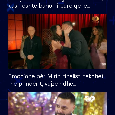
kush është banori i parë që lë
shtëpinë dhe humb mundësinë për
të fituar çmimin e madh
Emocione për Mirin, finalisti takohet
me prindërit, vajzën dhe
bashkëshorten: S’kemi ndonjë letër
divorci apo jo?