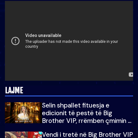
LAJME
Selin shpallet fituesja e
edicionit të pestë të Big
Brother VIP, rrëmben çmimin e
madh prej 100 mijë eurosh
Vendi i tretë në Big Brother VIP