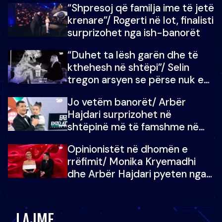
“Shpresoj që familja ime të jetë
mban dot lotët: Nuk meritoj…
krenare”/ Rogerti në lot, finalisti
surprizohet nga ish-banorët
“Duhet ta lësh garën dhe të
kthehesh në shtëpi”/ Selin
tregon arsyen se përse nuk e
dëgjoi fjalën e së ëmës: Doja ta
Jo vetëm banorët/ Arbër
çoja luftën time deri në fund
Hajdari surprizohet në
shtëpinë më të famshme në
Shqipëri, opinionisti takohet me
Opinionistët në dhomën e
vajzën e tij
rrëfimit/ Monika Kryemadhi
dhe Arbër Hajdari pyeten nga
Ledion Liço: A do ta
zëvendësonit njëri-tjetrin?
LAJME