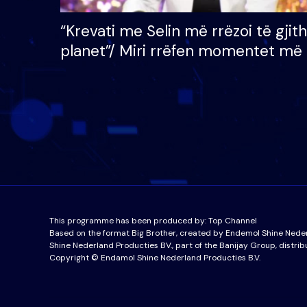
“Krevati me Selin më rrëzoi të gjit
planet”/ Miri rrëfen momentet më 
bukura në shtëpinë e BB VIP: Do 
mungojë zilja e mëngjesit kur…
This programme has been produced by:
Top Channel
Based on the format Big Brother, created by Endemol Shine Nede
Shine Nederland Producties BV., part of the Banijay Group, distrib
Copyright © Endamol Shine Nederland Producties B.V.