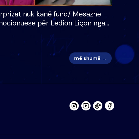
rprizat nuk kanë fund/ Mesazhe
ocionuese për Ledion Liçon nga
na dhe fëmijët e tij, moderatori
k i mban dot lotët: Nuk meritoj…
më shumë →