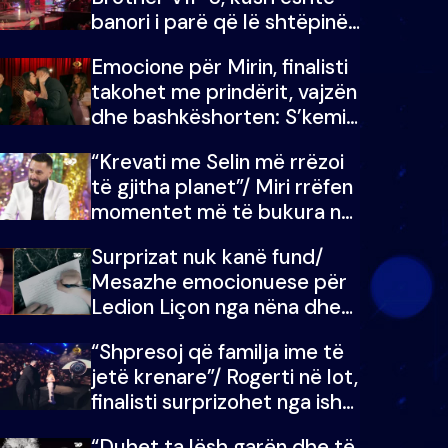
banori i parë që lë shtëpinë
dhe humb mundësinë për të
Emocione për Mirin, finalisti
fituar çmimin e madh
takohet me prindërit, vajzën
dhe bashkëshorten: S’kemi
ndonjë letër divorci apo jo?
“Krevati me Selin më rrëzoi
të gjitha planet”/ Miri rrëfen
momentet më të bukura në
shtëpinë e BB VIP: Do më
Surprizat nuk kanë fund/
mungojë zilja e mëngjesit
Mesazhe emocionuese për
kur…
Ledion Liçon nga nëna dhe
fëmijët e tij, moderatori nuk
“Shpresoj që familja ime të
i mban dot lotët: Nuk
jetë krenare”/ Rogerti në lot,
meritoj…
finalisti surprizohet nga ish-
banorët
“Duhet ta lësh garën dhe të