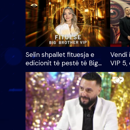
Selin shpallet fituesja e
Vendi 
edicionit të pestë të Big
VIP 5, 
Brother VIP, rrëmben
radhës
çmimin e madh prej 100
mijë eurosh