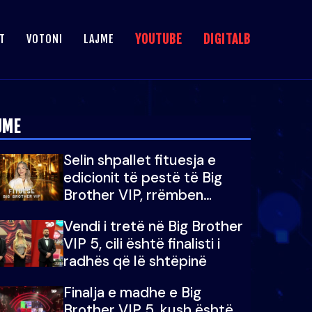
YOUTUBE
DIGITALB
T
VOTONI
LAJME
JME
Selin shpallet fituesja e
edicionit të pestë të Big
Brother VIP, rrëmben
çmimin e madh prej 100
Vendi i tretë në Big Brother
mijë eurosh
VIP 5, cili është finalisti i
radhës që lë shtëpinë
Finalja e madhe e Big
Brother VIP 5, kush është