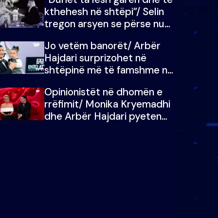
kthehesh në shtëpi”/ Selin
tregon arsyen se përse nuk
e dëgjoi fjalën e së ëmës:
Jo vetëm banorët/ Arbër
Doja ta çoja luftën time deri
Hajdari surprizohet në
në fund
shtëpinë më të famshme në
Shqipëri, opinionisti takohet
Opinionistët në dhomën e
me vajzën e tij
rrëfimit/ Monika Kryemadhi
dhe Arbër Hajdari pyeten
nga Ledion Liço: A do ta
zëvendësonit njëri-tjetrin?