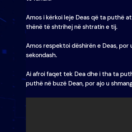
Amos i kërkoi leje Deas që ta puthë at
thënë të shtrihej në shtratin e tij.
Amos respektoi dëshirën e Deas, por u r
sekondash.
Ai afroi faqet tek Dea dhe i tha ta p
puthë në buzë Dean, por ajo u shmang 