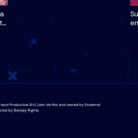
ha
Su
të
em
më
në
nu
rland Producties B.V./John de Mol and owned by Endemol
uted by Banijay Rights.