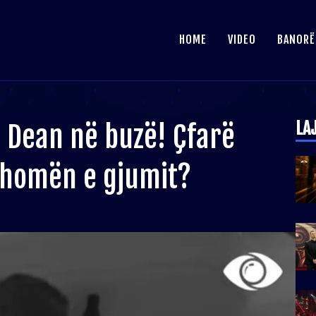
HOME
VIDEO
BANORË
LA
 Dean në buzë! Çfarë
dhomën e gjumit?