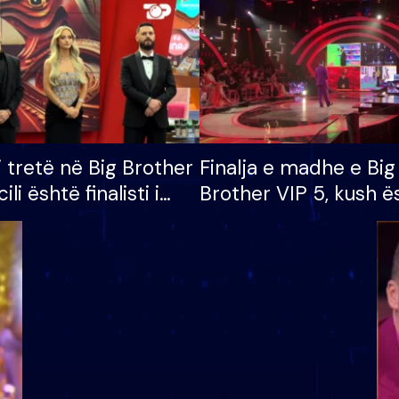
i tretë në Big Brother
Finalja e madhe e Big
cili është finalisti i
Brother VIP 5, kush ë
 që lë shtëpinë
banori i parë që lë sh
dhe humb mundësinë
të fituar çmimin e m