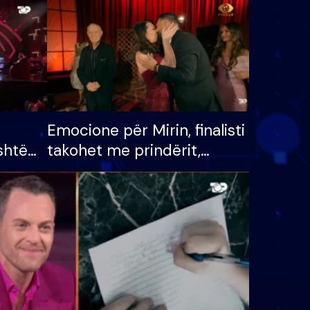
Emocione për Mirin, finalisti
shtë
takohet me prindërit,
tëpinë
vajzën dhe bashkëshorten:
 për
S’kemi ndonjë letër divorci
adh
apo jo?