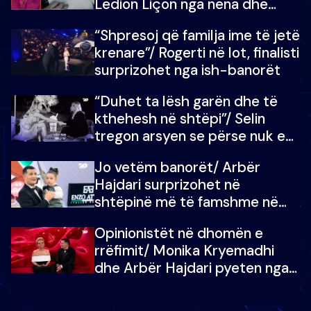
Ledion Liçon nga nëna dhe
fëmijët e tij, moderatori nuk i
“Shpresoj që familja ime të jetë
mban dot lotët: Nuk meritoj…
krenare”/ Rogerti në lot, finalisti
surprizohet nga ish-banorët
“Duhet ta lësh garën dhe të
kthehesh në shtëpi”/ Selin
tregon arsyen se përse nuk e
dëgjoi fjalën e së ëmës: Doja ta
Jo vetëm banorët/ Arbër
çoja luftën time deri në fund
Hajdari surprizohet në
shtëpinë më të famshme në
Shqipëri, opinionisti takohet me
Opinionistët në dhomën e
vajzën e tij
rrëfimit/ Monika Kryemadhi
dhe Arbër Hajdari pyeten nga
Ledion Liço: A do ta
zëvendësonit njëri-tjetrin?