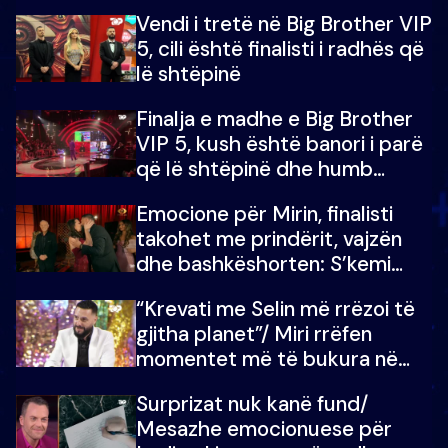
madh prej 100 mijë eurosh
Vendi i tretë në Big Brother VIP
5, cili është finalisti i radhës që
lë shtëpinë
Finalja e madhe e Big Brother
VIP 5, kush është banori i parë
që lë shtëpinë dhe humb
mundësinë për të fituar
Emocione për Mirin, finalisti
çmimin e madh
takohet me prindërit, vajzën
dhe bashkëshorten: S’kemi
ndonjë letër divorci apo jo?
“Krevati me Selin më rrëzoi të
gjitha planet”/ Miri rrëfen
momentet më të bukura në
shtëpinë e BB VIP: Do më
Surprizat nuk kanë fund/
mungojë zilja e mëngjesit kur…
Mesazhe emocionuese për