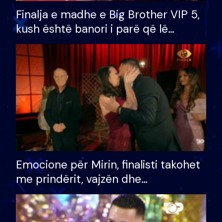
Finalja e madhe e Big Brother VIP 5,
kush është banori i parë që lë
shtëpinë dhe humb mundësinë për
të fituar çmimin e madh
Emocione për Mirin, finalisti takohet
me prindërit, vajzën dhe
bashkëshorten: S’kemi ndonjë letër
divorci apo jo?