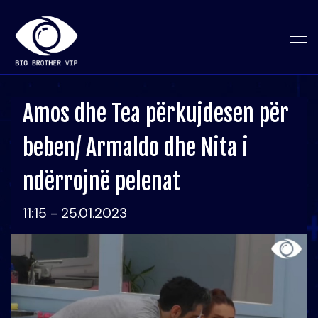
Amos dhe Tea përkujdesen për
beben/ Armaldo dhe Nita i
ndërrojnë pelenat
11:15 - 25.01.2023