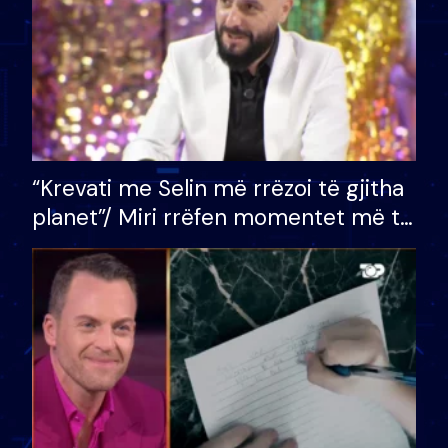
“Krevati me Selin më rrëzoi të gjitha
planet”/ Miri rrëfen momentet më të
bukura në shtëpinë e BB VIP: Do më
mungojë zilja e mëngjesit kur…