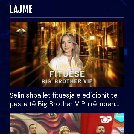
LAJME
Selin shpallet fituesja e edicionit të
pestë të Big Brother VIP, rrëmben
çmimin e madh prej 100 mijë eurosh