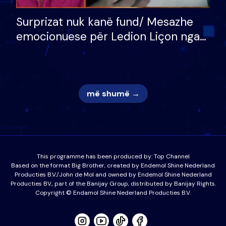
Surprizat nuk kanë fund/ Mesazhe
emocionuese për Ledion Liçon nga
nëna dhe fëmijët e tij, moderatori
nuk i mban dot lotët: Nuk meritoj…
më shumë →
This programme has been produced by:
Top Channel
Based on the format Big Brother, created by Endemol Shine Nederland
Producties B.V./John de Mol and owned by Endemol Shine Nederland
Producties BV., part of the Banijay Group, distributed by Banijay Rights.
Copyright © Endamol Shine Nederland Producties B.V.