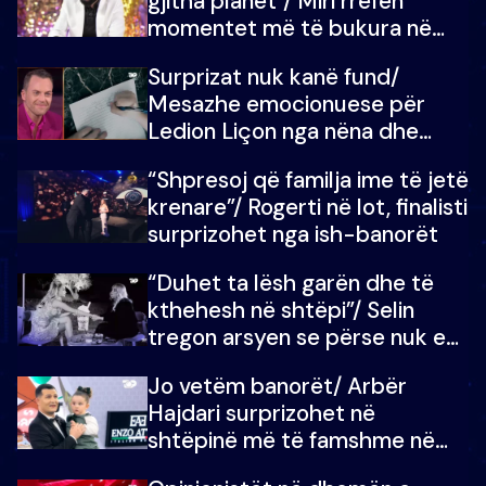
gjitha planet”/ Miri rrëfen
momentet më të bukura në
shtëpinë e BB VIP: Do më
Surprizat nuk kanë fund/
mungojë zilja e mëngjesit kur…
Mesazhe emocionuese për
Ledion Liçon nga nëna dhe
fëmijët e tij, moderatori nuk i
“Shpresoj që familja ime të jetë
mban dot lotët: Nuk meritoj…
krenare”/ Rogerti në lot, finalisti
surprizohet nga ish-banorët
“Duhet ta lësh garën dhe të
kthehesh në shtëpi”/ Selin
tregon arsyen se përse nuk e
dëgjoi fjalën e së ëmës: Doja ta
Jo vetëm banorët/ Arbër
çoja luftën time deri në fund
Hajdari surprizohet në
shtëpinë më të famshme në
Shqipëri, opinionisti takohet me