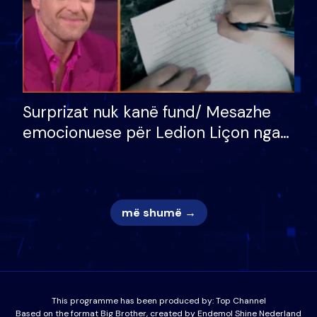
Surprizat nuk kanë fund/ Mesazhe
emocionuese për Ledion Liçon nga
nëna dhe fëmijët e tij, moderatori
nuk i mban dot lotët: Nuk meritoj…
më shumë →
This programme has been produced by:
Top Channel
Based on the format Big Brother, created by Endemol Shine Nederland