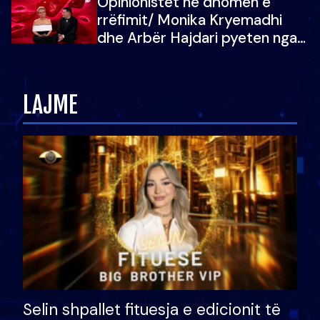
Opinionistët në dhomën e
vajzën e tij
rrëfimit/ Monika Kryemadhi
dhe Arbër Hajdari pyeten nga
Ledion Liço: A do ta
zëvendësonit njëri-tjetrin?
LAJME
Selin shpallet fituesja e edicionit të