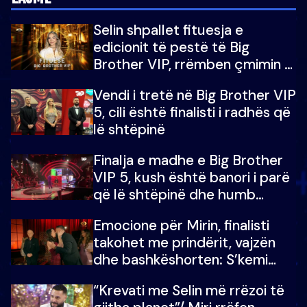
Selin shpallet fituesja e
edicionit të pestë të Big
Brother VIP, rrëmben çmimin e
madh prej 100 mijë eurosh
Vendi i tretë në Big Brother VIP
5, cili është finalisti i radhës që
lë shtëpinë
Finalja e madhe e Big Brother
VIP 5, kush është banori i parë
që lë shtëpinë dhe humb
mundësinë për të fituar
Emocione për Mirin, finalisti
çmimin e madh
takohet me prindërit, vajzën
dhe bashkëshorten: S’kemi
ndonjë letër divorci apo jo?
“Krevati me Selin më rrëzoi të