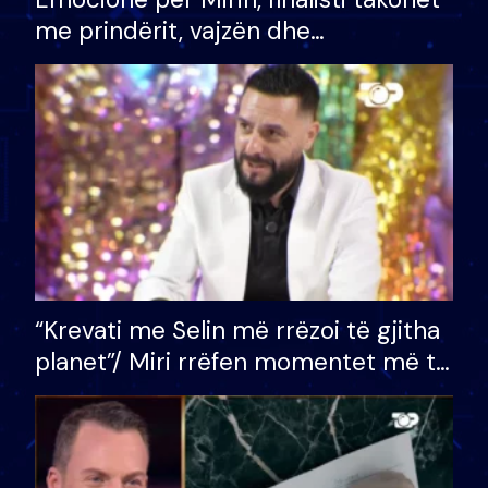
me prindërit, vajzën dhe
bashkëshorten: S’kemi ndonjë letër
divorci apo jo?
“Krevati me Selin më rrëzoi të gjitha
planet”/ Miri rrëfen momentet më të
bukura në shtëpinë e BB VIP: Do më
mungojë zilja e mëngjesit kur…