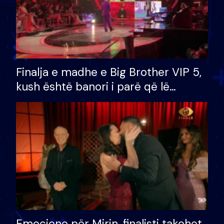
Finalja e madhe e Big Brother VIP 5,
kush është banori i parë që lë
shtëpinë dhe humb mundësinë për
të fituar çmimin e madh
Emocione për Mirin, finalisti takohet