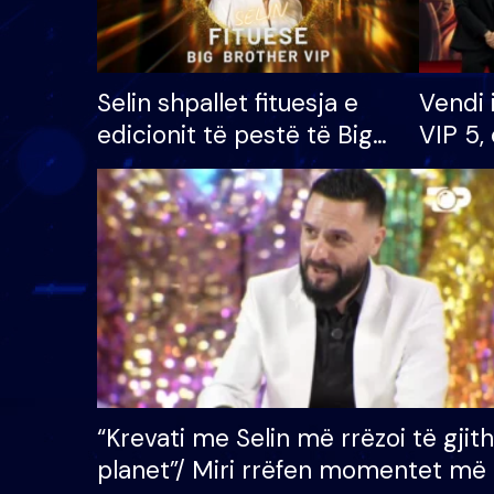
Selin shpallet fituesja e
Vendi 
edicionit të pestë të Big
VIP 5, 
Brother VIP, rrëmben
radhës
çmimin e madh prej 100
mijë eurosh
“Krevati me Selin më rrëzoi të gjit
planet”/ Miri rrëfen momentet më 