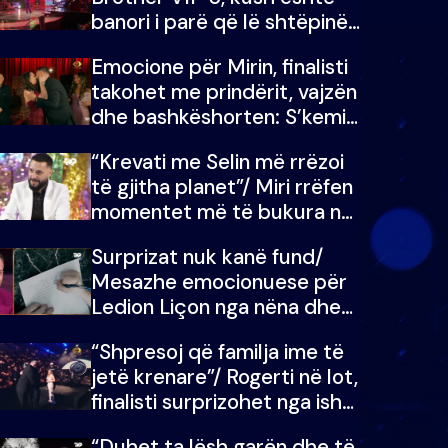
banori i parë që lë shtëpinë
dhe humb mundësinë për të
Emocione për Mirin, finalisti
fituar çmimin e madh
takohet me prindërit, vajzën
dhe bashkëshorten: S’kemi
ndonjë letër divorci apo jo?
“Krevati me Selin më rrëzoi
të gjitha planet”/ Miri rrëfen
momentet më të bukura në
shtëpinë e BB VIP: Do më
Surprizat nuk kanë fund/
mungojë zilja e mëngjesit
Mesazhe emocionuese për
kur…
Ledion Liçon nga nëna dhe
fëmijët e tij, moderatori nuk
“Shpresoj që familja ime të
i mban dot lotët: Nuk
jetë krenare”/ Rogerti në lot,
meritoj…
finalisti surprizohet nga ish-
banorët
“Duhet ta lësh garën dhe të