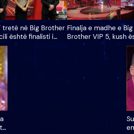
i tretë në Big Brother
Finalja e madhe e Big
cili është finalisti i
Brother VIP 5, kush ë
 që lë shtëpinë
banori i parë që lë sh
dhe humb mundësinë
të fituar çmimin e m
ha
Su
të
em