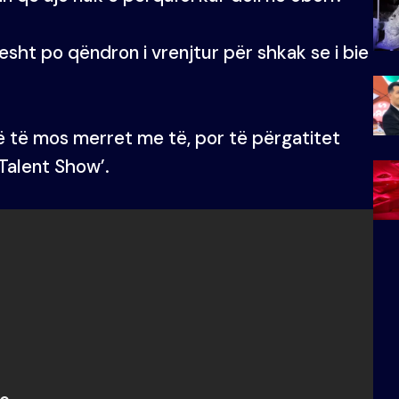
hjesht po qëndron i vrenjtur për shkak se i bie
 që të mos merret me të, por të përgatitet
Talent Show’.