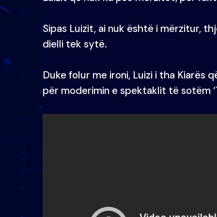
Sipas Luizit, ai nuk është i mërzitur, t
dielli tek sytë.
Duke folur me ironi, Luizi i tha Kiarës
për moderimin e spektaklit të sotëm ‘