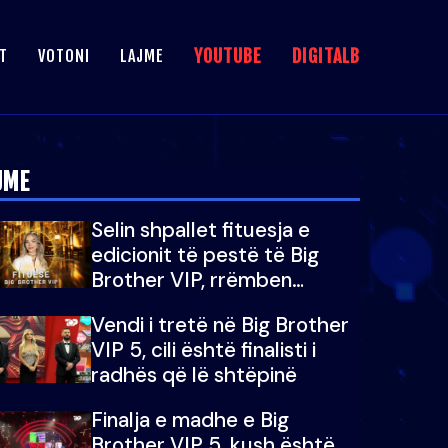
YOUTUBE
DIGITALB
T
VOTONI
LAJME
JME
Selin shpallet fituesja e
edicionit të pestë të Big
Brother VIP, rrëmben
çmimin e madh prej 100
Vendi i tretë në Big Brother
mijë eurosh
VIP 5, cili është finalisti i
radhës që lë shtëpinë
Finalja e madhe e Big
Brother VIP 5, kush është