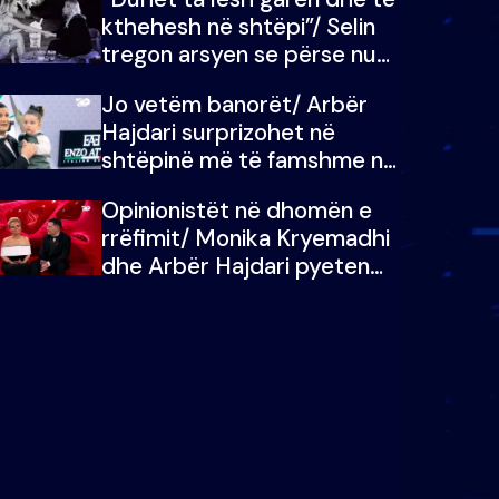
kthehesh në shtëpi”/ Selin
tregon arsyen se përse nuk
e dëgjoi fjalën e së ëmës:
Jo vetëm banorët/ Arbër
Doja ta çoja luftën time deri
Hajdari surprizohet në
në fund
shtëpinë më të famshme në
Shqipëri, opinionisti takohet
Opinionistët në dhomën e
me vajzën e tij
rrëfimit/ Monika Kryemadhi
dhe Arbër Hajdari pyeten
nga Ledion Liço: A do ta
zëvendësonit njëri-tjetrin?