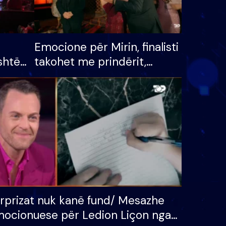
Emocione për Mirin, finalisti
shtë
takohet me prindërit,
tëpinë
vajzën dhe bashkëshorten:
 për
S’kemi ndonjë letër divorci
adh
apo jo?
rprizat nuk kanë fund/ Mesazhe
ocionuese për Ledion Liçon nga