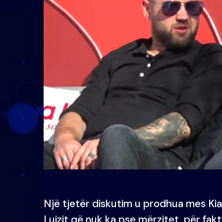
Një tjetër diskutim u prodhua mes Kiar
Luizit që nuk ka pse mërzitet, për fakt