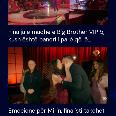
Finalja e madhe e Big Brother VIP 5,
kush është banori i parë që lë
shtëpinë dhe humb mundësinë për
të fituar çmimin e madh
Emocione për Mirin, finalisti takohet