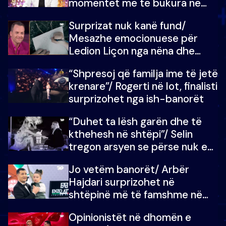
momentet më të bukura në
shtëpinë e BB VIP: Do më
Surprizat nuk kanë fund/
mungojë zilja e mëngjesit kur…
Mesazhe emocionuese për
Ledion Liçon nga nëna dhe
fëmijët e tij, moderatori nuk i
“Shpresoj që familja ime të jetë
mban dot lotët: Nuk meritoj…
krenare”/ Rogerti në lot, finalisti
surprizohet nga ish-banorët
“Duhet ta lësh garën dhe të
kthehesh në shtëpi”/ Selin
tregon arsyen se përse nuk e
dëgjoi fjalën e së ëmës: Doja ta
Jo vetëm banorët/ Arbër
çoja luftën time deri në fund
Hajdari surprizohet në
shtëpinë më të famshme në
Shqipëri, opinionisti takohet me
Opinionistët në dhomën e
vajzën e tij