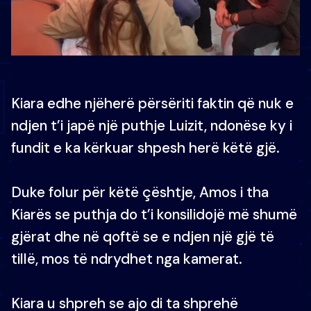
Kiara edhe njëherë përsëriti faktin që nuk e
ndjen t’i japë një puthje Luizit, ndonëse ky i
fundit e ka kërkuar shpesh herë këtë gjë.
Duke folur për këtë çështje, Amos i tha
Kiarës se puthja do t’i konsilidojë më shumë
gjërat dhe në qoftë se e ndjen një gjë të
tillë, mos të ndrydhet nga kamerat.
Kiara u shpreh se ajo di ta shprehë