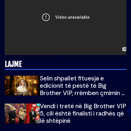
LAJME
Selin shpallet fituesja e
edicionit të pestë të Big
Brother VIP, rrëmben çmimin e
madh prej 100 mijë eurosh
Vendi i tretë në Big Brother VIP
5, cili është finalisti i radhës që
lë shtëpinë