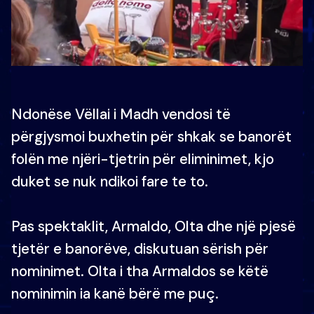
Ndonëse Vëllai i Madh vendosi të
përgjysmoi buxhetin për shkak se banorët
folën me njëri-tjetrin për eliminimet, kjo
duket se nuk ndikoi fare te to.
Pas spektaklit, Armaldo, Olta dhe një pjesë
tjetër e banorëve, diskutuan sërish për
nominimet. Olta i tha Armaldos se këtë
nominimin ia kanë bërë me puç.