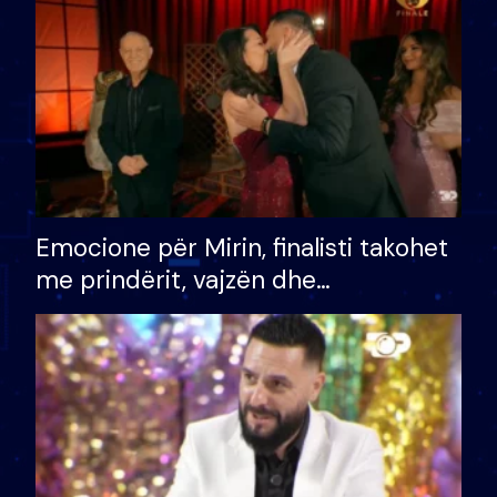
të fituar çmimin e madh
Emocione për Mirin, finalisti takohet
me prindërit, vajzën dhe
bashkëshorten: S’kemi ndonjë letër
divorci apo jo?