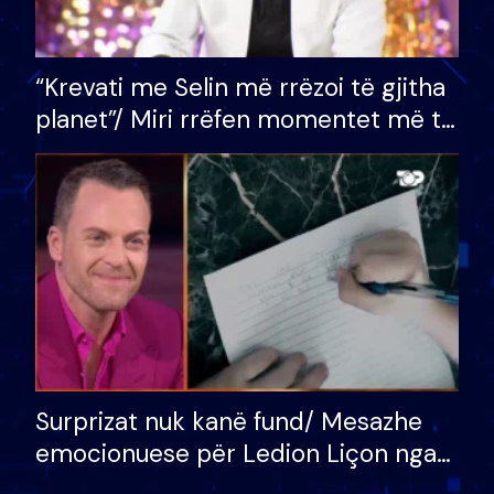
“Krevati me Selin më rrëzoi të gjitha
planet”/ Miri rrëfen momentet më të
bukura në shtëpinë e BB VIP: Do më
mungojë zilja e mëngjesit kur…
Surprizat nuk kanë fund/ Mesazhe
emocionuese për Ledion Liçon nga
nëna dhe fëmijët e tij, moderatori