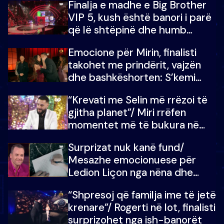
Finalja e madhe e Big Brother
VIP 5, kush është banori i parë
që lë shtëpinë dhe humb
mundësinë për të fituar
Emocione për Mirin, finalisti
çmimin e madh
takohet me prindërit, vajzën
dhe bashkëshorten: S’kemi
ndonjë letër divorci apo jo?
“Krevati me Selin më rrëzoi të
gjitha planet”/ Miri rrëfen
momentet më të bukura në
shtëpinë e BB VIP: Do më
Surprizat nuk kanë fund/
mungojë zilja e mëngjesit kur…
Mesazhe emocionuese për
Ledion Liçon nga nëna dhe
fëmijët e tij, moderatori nuk i
“Shpresoj që familja ime të jetë
mban dot lotët: Nuk meritoj…
krenare”/ Rogerti në lot, finalisti
surprizohet nga ish-banorët