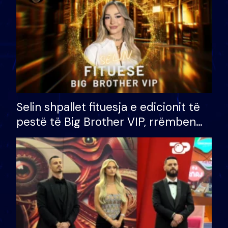
Selin shpallet fituesja e edicionit të
pestë të Big Brother VIP, rrëmben
çmimin e madh prej 100 mijë eurosh