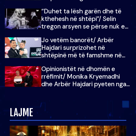
“Duhet ta lësh garën dhe të
kthehesh në shtëpi”/ Selin
tregon arsyen se përse nuk e
dëgjoi fjalën e së ëmës: Doja ta
Jo vetëm banorët/ Arbër
çoja luftën time deri në fund
Hajdari surprizohet në
shtëpinë më të famshme në
Shqipëri, opinionisti takohet me
Opinionistët në dhomën e
vajzën e tij
rrëfimit/ Monika Kryemadhi
dhe Arbër Hajdari pyeten nga
Ledion Liço: A do ta
zëvendësonit njëri-tjetrin?
LAJME