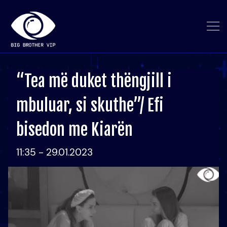
“Tea më duket thëngjill i
mbuluar, si skuthe”/ Efi
bisedon me Kiarën
11:35 - 29.01.2023