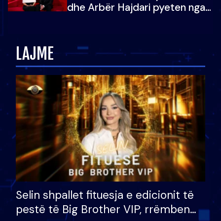
dhe Arbër Hajdari pyeten nga
Ledion Liço: A do ta
zëvendësonit njëri-tjetrin?
LAJME
Selin shpallet fituesja e edicionit të
pestë të Big Brother VIP, rrëmben