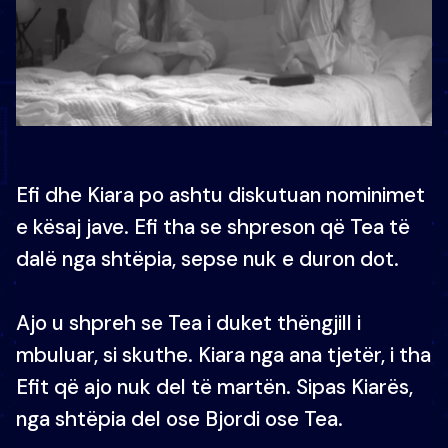
Efi dhe Kiara po ashtu diskutuan nominimet
e kësaj jave. Efi tha se shpreson që Tea të
dalë nga shtëpia, sepse nuk e duron dot.
Ajo u shpreh se Tea i duket thëngjill i
mbuluar, si skuthe. Kiara nga ana tjetër, i tha
Efit që ajo nuk del të martën. Sipas Kiarës,
nga shtëpia del ose Bjordi ose Tea.