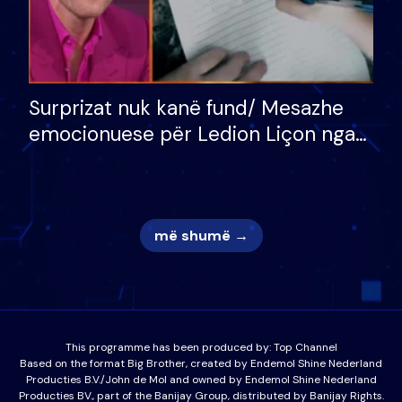
Surprizat nuk kanë fund/ Mesazhe
emocionuese për Ledion Liçon nga
nëna dhe fëmijët e tij, moderatori
nuk i mban dot lotët: Nuk meritoj…
më shumë →
This programme has been produced by:
Top Channel
Based on the format Big Brother, created by Endemol Shine Nederland
Producties B.V./John de Mol and owned by Endemol Shine Nederland
Producties BV., part of the Banijay Group, distributed by Banijay Rights.