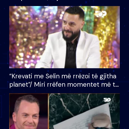
bashkëshorten: S’kemi ndonjë letër
divorci apo jo?
“Krevati me Selin më rrëzoi të gjitha
planet”/ Miri rrëfen momentet më të
bukura në shtëpinë e BB VIP: Do më
mungojë zilja e mëngjesit kur…