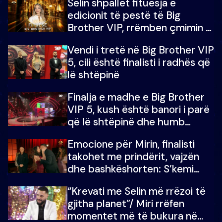
Selin shpallet fituesja e
edicionit të pestë të Big
Brother VIP, rrëmben çmimin e
madh prej 100 mijë eurosh
Vendi i tretë në Big Brother VIP
5, cili është finalisti i radhës që
lë shtëpinë
Finalja e madhe e Big Brother
VIP 5, kush është banori i parë
që lë shtëpinë dhe humb
mundësinë për të fituar
Emocione për Mirin, finalisti
çmimin e madh
takohet me prindërit, vajzën
dhe bashkëshorten: S’kemi
ndonjë letër divorci apo jo?
“Krevati me Selin më rrëzoi të
gjitha planet”/ Miri rrëfen
momentet më të bukura në