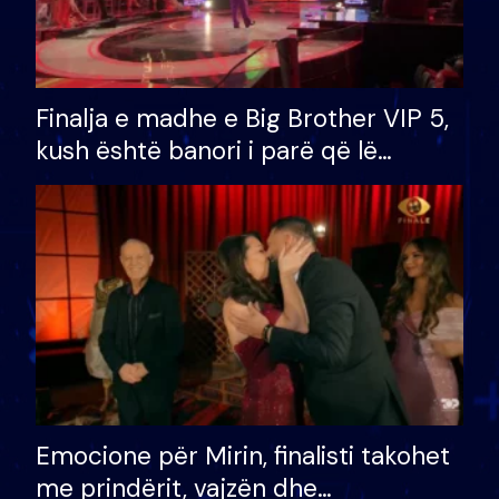
Finalja e madhe e Big Brother VIP 5,
kush është banori i parë që lë
shtëpinë dhe humb mundësinë për
të fituar çmimin e madh
Emocione për Mirin, finalisti takohet
me prindërit, vajzën dhe