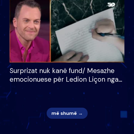
mungojë zilja e mëngjesit kur…
Surprizat nuk kanë fund/ Mesazhe
emocionuese për Ledion Liçon nga
nëna dhe fëmijët e tij, moderatori
nuk i mban dot lotët: Nuk meritoj…
më shumë →