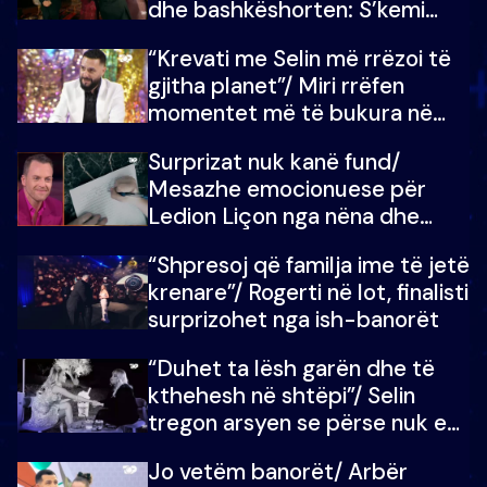
dhe bashkëshorten: S’kemi
ndonjë letër divorci apo jo?
“Krevati me Selin më rrëzoi të
gjitha planet”/ Miri rrëfen
momentet më të bukura në
shtëpinë e BB VIP: Do më
Surprizat nuk kanë fund/
mungojë zilja e mëngjesit kur…
Mesazhe emocionuese për
Ledion Liçon nga nëna dhe
fëmijët e tij, moderatori nuk i
“Shpresoj që familja ime të jetë
mban dot lotët: Nuk meritoj…
krenare”/ Rogerti në lot, finalisti
surprizohet nga ish-banorët
“Duhet ta lësh garën dhe të
kthehesh në shtëpi”/ Selin
tregon arsyen se përse nuk e
dëgjoi fjalën e së ëmës: Doja ta
Jo vetëm banorët/ Arbër
çoja luftën time deri në fund