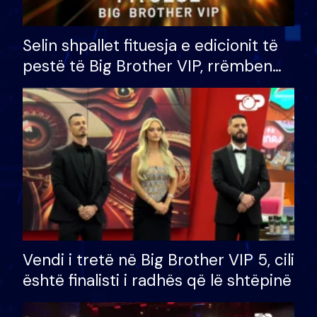
Selin shpallet fituesja e edicionit të
pestë të Big Brother VIP, rrëmben
çmimin e madh prej 100 mijë eurosh
Vendi i tretë në Big Brother VIP 5, cili
është finalisti i radhës që lë shtëpinë