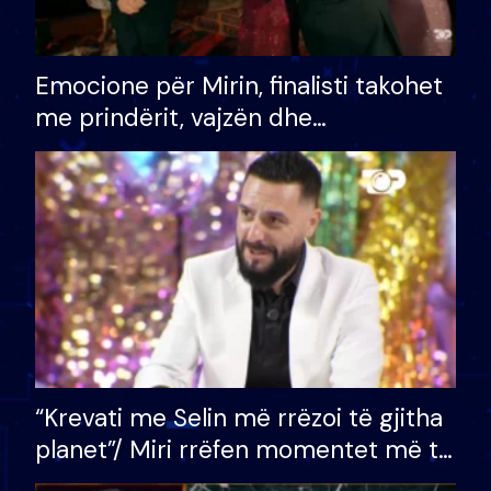
Emocione për Mirin, finalisti takohet
me prindërit, vajzën dhe
bashkëshorten: S’kemi ndonjë letër
divorci apo jo?
“Krevati me Selin më rrëzoi të gjitha
planet”/ Miri rrëfen momentet më të
bukura në shtëpinë e BB VIP: Do më