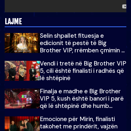
LAJME
Selin shpallet fituesja e
edicionit të pestë të Big
Brother VIP, rrëmben çmimin e
madh prej 100 mijë eurosh
Vendi i tretë në Big Brother VIP
5, cili është finalisti i radhës që
lë shtëpinë
Finalja e madhe e Big Brother
VIP 5, kush është banori i parë
që lë shtëpinë dhe humb
mundësinë për të fituar
Emocione për Mirin, finalisti
çmimin e madh
takohet me prindërit, vajzën