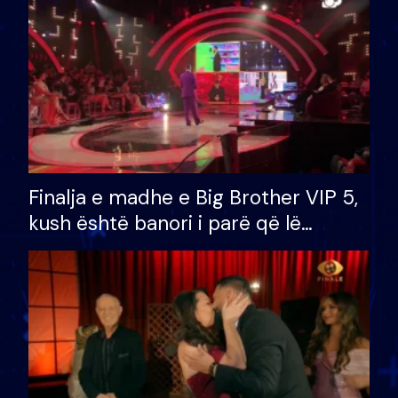
Finalja e madhe e Big Brother VIP 5,
kush është banori i parë që lë
shtëpinë dhe humb mundësinë për
të fituar çmimin e madh