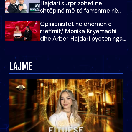
Hajdari surprizohet në
shtëpinë më të famshme në
Shqipëri, opinionisti takohet me
Opinionistët në dhomën e
vajzën e tij
rrëfimit/ Monika Kryemadhi
dhe Arbër Hajdari pyeten nga
Ledion Liço: A do ta
zëvendësonit njëri-tjetrin?
LAJME