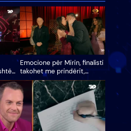
Emocione për Mirin, finalisti
shtë
takohet me prindërit,
tëpinë
vajzën dhe bashkëshorten:
 për
S’kemi ndonjë letër divorci
adh
apo jo?