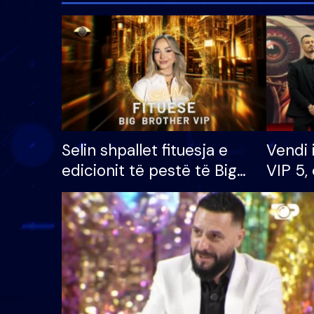
Selin shpallet fituesja e
Vendi 
edicionit të pestë të Big
VIP 5, 
Brother VIP, rrëmben
radhës
çmimin e madh prej 100
mijë eurosh