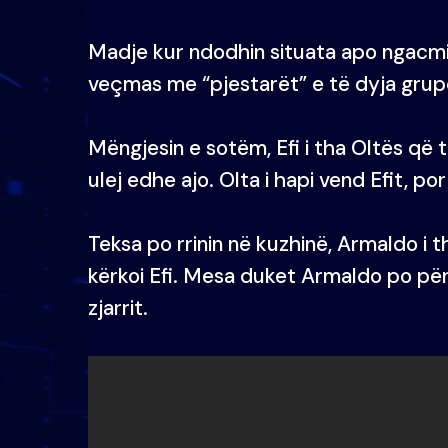
Madje kur ndodhin situata apo ngacmim
veçmas me “pjestarët” e të dyja grup
Mëngjesin e sotëm, Efi i tha Oltës që t
ulej edhe ajo. Olta i hapi vend Efit, p
Teksa po rrinin në kuzhinë, Armaldo i t
kërkoi Efi. Mesa duket Armaldo po pë
zjarrit.