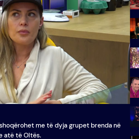
 shoqërohet me të dyja grupet brenda në
e atë të Oltës.