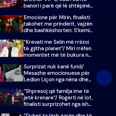
banori i parë që lë shtëpinë
dhe humb mundësinë për të
Emocione për Mirin, finalisti
fituar çmimin e madh
takohet me prindërit, vajzën
dhe bashkëshorten: S’kemi
ndonjë letër divorci apo jo?
“Krevati me Selin më rrëzoi
të gjitha planet”/ Miri rrëfen
momentet më të bukura në
shtëpinë e BB VIP: Do më
Surprizat nuk kanë fund/
mungojë zilja e mëngjesit
Mesazhe emocionuese për
kur…
Ledion Liçon nga nëna dhe
fëmijët e tij, moderatori nuk
“Shpresoj që familja ime të
i mban dot lotët: Nuk
jetë krenare”/ Rogerti në lot,
meritoj…
finalisti surprizohet nga ish-
banorët
“Duhet ta lësh garën dhe të