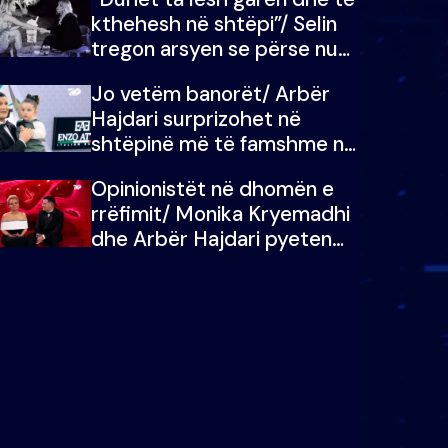
kthehesh në shtëpi”/ Selin
tregon arsyen se përse nuk
e dëgjoi fjalën e së ëmës:
Jo vetëm banorët/ Arbër
Doja ta çoja luftën time deri
Hajdari surprizohet në
në fund
shtëpinë më të famshme në
Shqipëri, opinionisti takohet
Opinionistët në dhomën e
me vajzën e tij
rrëfimit/ Monika Kryemadhi
dhe Arbër Hajdari pyeten
nga Ledion Liço: A do ta
zëvendësonit njëri-tjetrin?