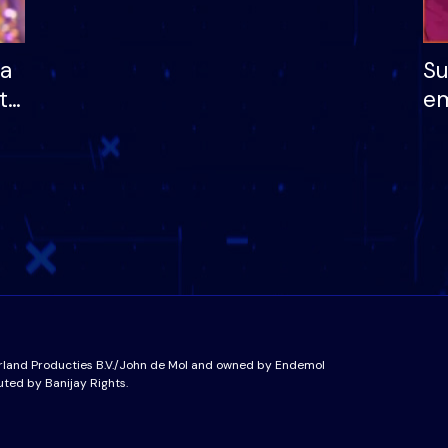
ha
Su
të
em
më
në
nu
rland Producties B.V./John de Mol and owned by Endemol
uted by Banijay Rights.