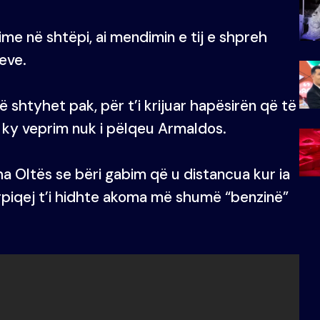
e në shtëpi, ai mendimin e tij e shpreh
eve.
ë shtyhet pak, për t’i krijuar hapësirën që të
or ky veprim nuk i pëlqeu Armaldos.
ha Oltës se bëri gabim që u distancua kur ia
rpiqej t’i hidhte akoma më shumë “benzinë”