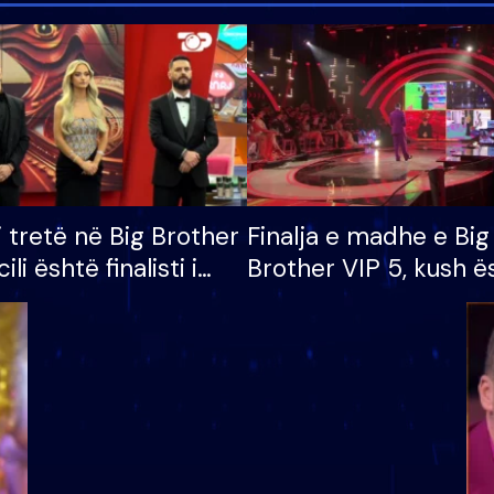
i tretë në Big Brother
Finalja e madhe e Big
cili është finalisti i
Brother VIP 5, kush ë
 që lë shtëpinë
banori i parë që lë sh
dhe humb mundësinë
të fituar çmimin e m