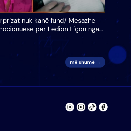
rprizat nuk kanë fund/ Mesazhe
ocionuese për Ledion Liçon nga
na dhe fëmijët e tij, moderatori
k i mban dot lotët: Nuk meritoj…
më shumë →