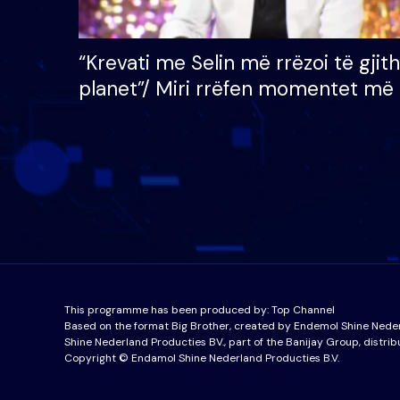
“Krevati me Selin më rrëzoi të gjit
planet”/ Miri rrëfen momentet më 
bukura në shtëpinë e BB VIP: Do 
mungojë zilja e mëngjesit kur…
This programme has been produced by:
Top Channel
Based on the format Big Brother, created by Endemol Shine Nede
Shine Nederland Producties BV., part of the Banijay Group, distrib
Copyright © Endamol Shine Nederland Producties B.V.