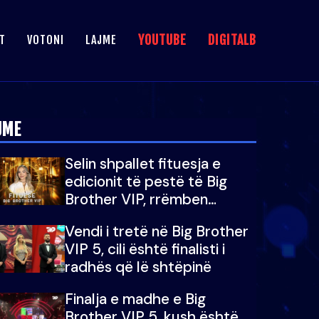
YOUTUBE
DIGITALB
T
VOTONI
LAJME
JME
Selin shpallet fituesja e
edicionit të pestë të Big
Brother VIP, rrëmben
çmimin e madh prej 100
Vendi i tretë në Big Brother
mijë eurosh
VIP 5, cili është finalisti i
radhës që lë shtëpinë
Finalja e madhe e Big
Brother VIP 5, kush është