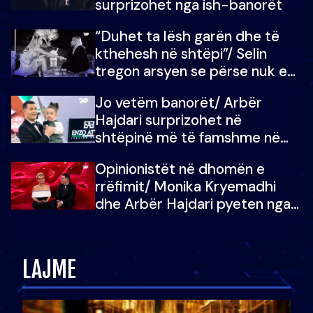
surprizohet nga ish-banorët
“Duhet ta lësh garën dhe të
kthehesh në shtëpi”/ Selin
tregon arsyen se përse nuk e
dëgjoi fjalën e së ëmës: Doja ta
Jo vetëm banorët/ Arbër
çoja luftën time deri në fund
Hajdari surprizohet në
shtëpinë më të famshme në
Shqipëri, opinionisti takohet me
Opinionistët në dhomën e
vajzën e tij
rrëfimit/ Monika Kryemadhi
dhe Arbër Hajdari pyeten nga
Ledion Liço: A do ta
zëvendësonit njëri-tjetrin?
LAJME