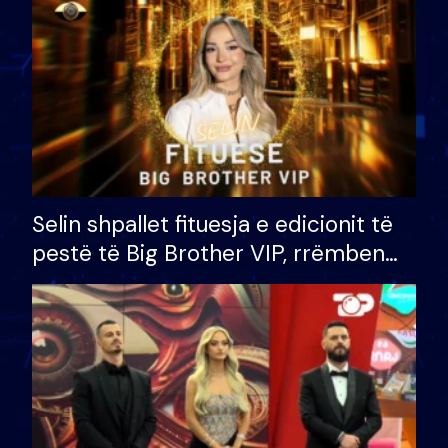
Selin shpallet fituesja e edicionit të
pestë të Big Brother VIP, rrëmben
çmimin e madh prej 100 mijë eurosh