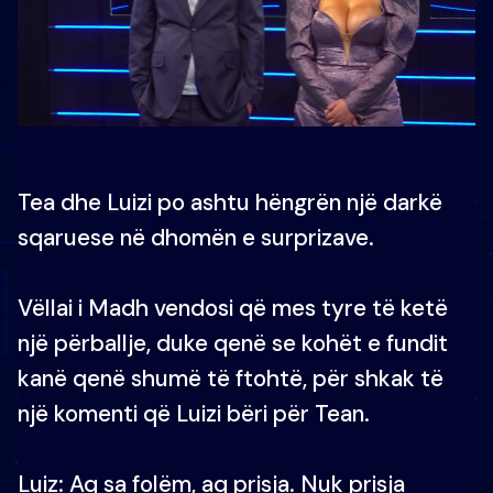
Tea dhe Luizi po ashtu hëngrën një darkë
sqaruese në dhomën e surprizave.
Vëllai i Madh vendosi që mes tyre të ketë
një përballje, duke qenë se kohët e fundit
kanë qenë shumë të ftohtë, për shkak të
një komenti që Luizi bëri për Tean.
Luiz: Aq sa folëm, aq prisja. Nuk prisja