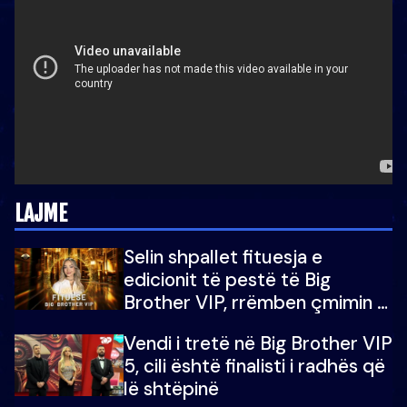
LAJME
Selin shpallet fituesja e
edicionit të pestë të Big
Brother VIP, rrëmben çmimin e
madh prej 100 mijë eurosh
Vendi i tretë në Big Brother VIP
5, cili është finalisti i radhës që
lë shtëpinë