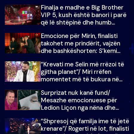
Finalja e madhe e Big Brother
VIP 5, kush është banori i parë
që lë shtëpinë dhe humb
mundësinë për të fituar
Emocione për Mirin, finalisti
çmimin e madh
takohet me prindërit, vajzën
dhe bashkëshorten: S’kemi
ndonjë letër divorci apo jo?
“Krevati me Selin më rrëzoi të
gjitha planet”/ Miri rrëfen
momentet më të bukura në
shtëpinë e BB VIP: Do më
Surprizat nuk kanë fund/
mungojë zilja e mëngjesit kur…
Mesazhe emocionuese për
Ledion Liçon nga nëna dhe
fëmijët e tij, moderatori nuk i
“Shpresoj që familja ime të jetë
mban dot lotët: Nuk meritoj…
krenare”/ Rogerti në lot, finalisti