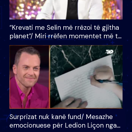
“Krevati me Selin më rrëzoi të gjitha
planet”/ Miri rrëfen momentet më të
bukura në shtëpinë e BB VIP: Do më
mungojë zilja e mëngjesit kur…
Surprizat nuk kanë fund/ Mesazhe
emocionuese për Ledion Liçon nga