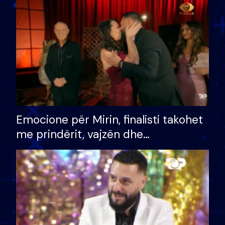
të fituar çmimin e madh
Emocione për Mirin, finalisti takohet
me prindërit, vajzën dhe
bashkëshorten: S’kemi ndonjë letër
divorci apo jo?