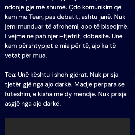
ndonjë gjë më shumë. Çdo komunikim që
kam me Tean, pas debatit, ashtu janë. Nuk
jemi munduar të afrohemi, apo të biseojmë.
I vejmë në pah njëri-tjetrit, dobësitë. Unë
kam përshtypjet e mia për të, ajo ka të
vetat për mua.
Tea: Unë kështu i shoh gjërat. Nuk prisja
tjetër gjë nga ajo darkë. Madje përpara se
futeshim, e kisha me dy mendje. Nuk prisja
asgjë nga ajo darkë.