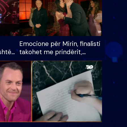
Emocione për Mirin, finalisti
shtë
takohet me prindërit,
tëpinë
vajzën dhe bashkëshorten:
 për
S’kemi ndonjë letër divorci
adh
apo jo?