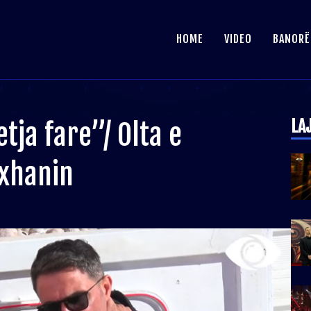
HOME
VIDEO
BANORË
LA
ja fare”/ Olta e
lxhanin