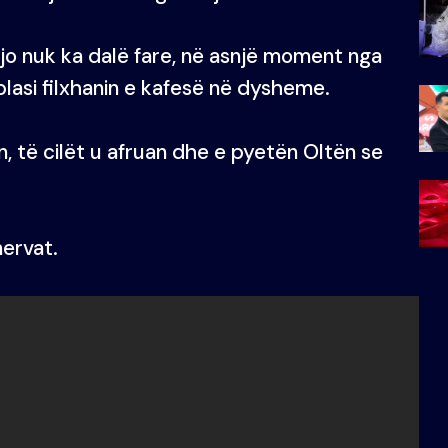
jo nuk ka dalë fare, në asnjë moment nga
rplasi filxhanin e kafesë në dysheme.
n, të cilët u afruan dhe e pyetën Oltën se
nervat.