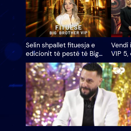
Selin shpallet fituesja e
Vendi 
edicionit të pestë të Big
VIP 5, 
Brother VIP, rrëmben
radhës
çmimin e madh prej 100
mijë eurosh