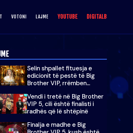
YOUTUBE
DIGITALB
T
VOTONI
LAJME
JME
Selin shpallet fituesja e
edicionit të pestë të Big
Brother VIP, rrëmben
çmimin e madh prej 100
Vendi i tretë në Big Brother
mijë eurosh
VIP 5, cili është finalisti i
radhës që lë shtëpinë
Finalja e madhe e Big
Brother VIP 5, kush është