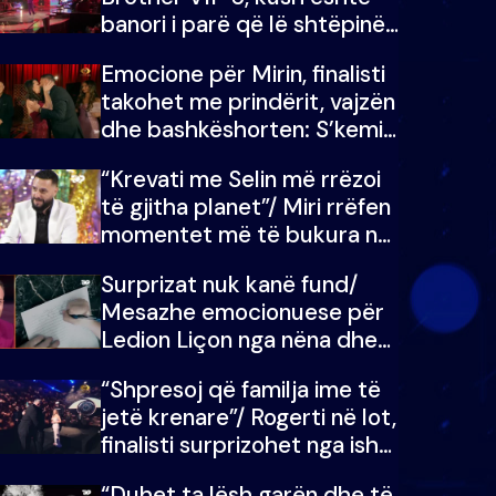
banori i parë që lë shtëpinë
dhe humb mundësinë për të
Emocione për Mirin, finalisti
fituar çmimin e madh
takohet me prindërit, vajzën
dhe bashkëshorten: S’kemi
ndonjë letër divorci apo jo?
“Krevati me Selin më rrëzoi
të gjitha planet”/ Miri rrëfen
momentet më të bukura në
shtëpinë e BB VIP: Do më
Surprizat nuk kanë fund/
mungojë zilja e mëngjesit
Mesazhe emocionuese për
kur…
Ledion Liçon nga nëna dhe
fëmijët e tij, moderatori nuk
“Shpresoj që familja ime të
i mban dot lotët: Nuk
jetë krenare”/ Rogerti në lot,
meritoj…
finalisti surprizohet nga ish-
banorët
“Duhet ta lësh garën dhe të