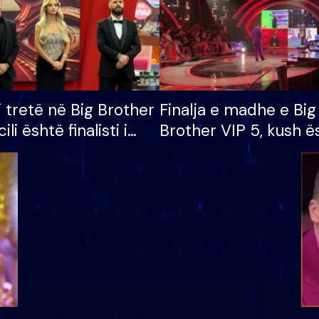
i tretë në Big Brother
Finalja e madhe e Big
cili është finalisti i
Brother VIP 5, kush ë
 që lë shtëpinë
banori i parë që lë sh
dhe humb mundësinë
të fituar çmimin e m