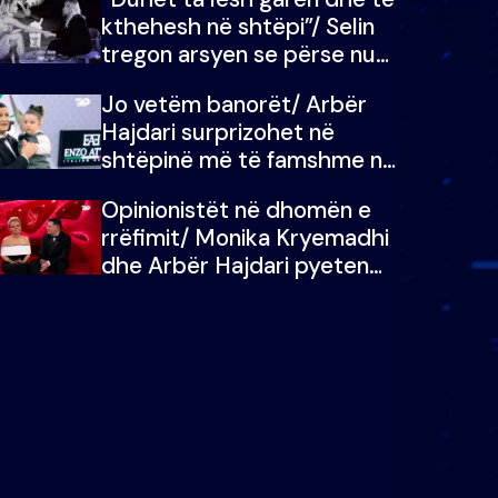
kthehesh në shtëpi”/ Selin
tregon arsyen se përse nuk
e dëgjoi fjalën e së ëmës:
Jo vetëm banorët/ Arbër
Doja ta çoja luftën time deri
Hajdari surprizohet në
në fund
shtëpinë më të famshme në
Shqipëri, opinionisti takohet
Opinionistët në dhomën e
me vajzën e tij
rrëfimit/ Monika Kryemadhi
dhe Arbër Hajdari pyeten
nga Ledion Liço: A do ta
zëvendësonit njëri-tjetrin?