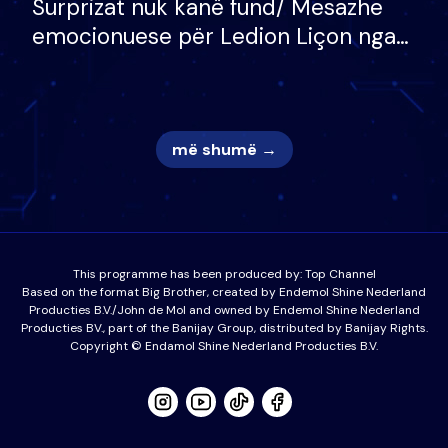
Surprizat nuk kanë fund/ Mesazhe
emocionuese për Ledion Liçon nga
nëna dhe fëmijët e tij, moderatori
nuk i mban dot lotët: Nuk meritoj…
më shumë →
This programme has been produced by:
Top Channel
Based on the format Big Brother, created by Endemol Shine Nederland
Producties B.V./John de Mol and owned by Endemol Shine Nederland
Producties BV., part of the Banijay Group, distributed by Banijay Rights.
Copyright © Endamol Shine Nederland Producties B.V.