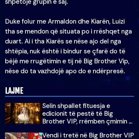
shpëtojë grupin e saj.
Duke folur me Armaldon dhe Kiarën, Luizi
tha se mendon që situata po i rrëshqet nga
duart. Ai i tha Kiarës se nëse ajo del nga
shtëpia, nuk është i bindur se çfarë do të
bëjë me rrugëtimin e tij në Big Brother Vip,
nëse do ta vazhdojë apo do e ndërpresë.
LAJME
Selin shpallet fituesja e
edicionit të pestë të Big
Brother VIP, rrëmben çmimin e
madh prej 100 mijë eurosh
Vendi i tretë në Big Brother VIP