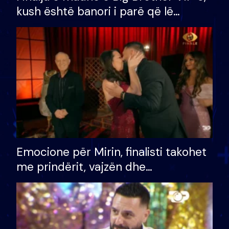
kush është banori i parë që lë
shtëpinë dhe humb mundësinë për
të fituar çmimin e madh
Emocione për Mirin, finalisti takohet
me prindërit, vajzën dhe
bashkëshorten: S’kemi ndonjë letër
divorci apo jo?