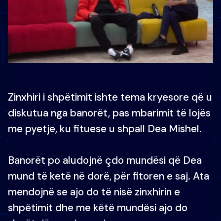
Zinxhiri i shpëtimit ishte tema kryesore që u
diskutua nga banorët, pas mbarimit të lojës
me pyetje, ku fituese u shpall Dea Mishel.
Banorët po aludojnë çdo mundësi që Dea
mund të ketë në dorë, për fitoren e saj. Ata
mendojnë se ajo do të nisë zinxhirin e
shpëtimit dhe me këtë mundësi ajo do