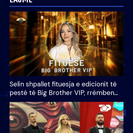
Selin shpallet fituesja e edicionit të
pestë të Big Brother VIP, rrëmben
çmimin e madh prej 100 mijë eurosh