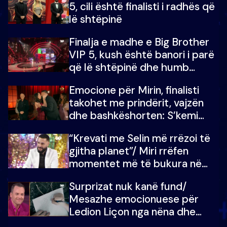
5, cili është finalisti i radhës që
lë shtëpinë
Finalja e madhe e Big Brother
VIP 5, kush është banori i parë
që lë shtëpinë dhe humb
mundësinë për të fituar
Emocione për Mirin, finalisti
çmimin e madh
takohet me prindërit, vajzën
dhe bashkëshorten: S’kemi
ndonjë letër divorci apo jo?
“Krevati me Selin më rrëzoi të
gjitha planet”/ Miri rrëfen
momentet më të bukura në
shtëpinë e BB VIP: Do më
Surprizat nuk kanë fund/
mungojë zilja e mëngjesit kur…
Mesazhe emocionuese për
Ledion Liçon nga nëna dhe
fëmijët e tij, moderatori nuk i