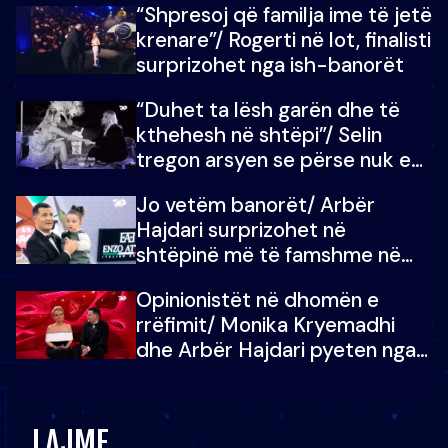
“Shpresoj që familja ime të jetë
mban dot lotët: Nuk meritoj…
krenare”/ Rogerti në lot, finalisti
surprizohet nga ish-banorët
“Duhet ta lësh garën dhe të
kthehesh në shtëpi”/ Selin
tregon arsyen se përse nuk e
dëgjoi fjalën e së ëmës: Doja ta
Jo vetëm banorët/ Arbër
çoja luftën time deri në fund
Hajdari surprizohet në
shtëpinë më të famshme në
Shqipëri, opinionisti takohet me
Opinionistët në dhomën e
vajzën e tij
rrëfimit/ Monika Kryemadhi
dhe Arbër Hajdari pyeten nga
Ledion Liço: A do ta
zëvendësonit njëri-tjetrin?
LAJME