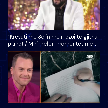
“Krevati me Selin më rrëzoi të gjitha
planet”/ Miri rrëfen momentet më të
bukura në shtëpinë e BB VIP: Do më
mungojë zilja e mëngjesit kur…