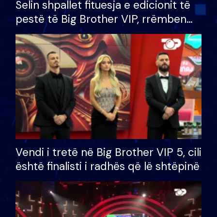
Selin shpallet fituesja e edicionit të
pestë të Big Brother VIP, rrëmben
çmimin e madh prej 100 mijë eurosh
Vendi i tretë në Big Brother VIP 5, cili
është finalisti i radhës që lë shtëpinë