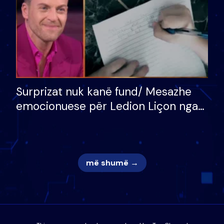
Surprizat nuk kanë fund/ Mesazhe
emocionuese për Ledion Liçon nga
nëna dhe fëmijët e tij, moderatori
nuk i mban dot lotët: Nuk meritoj…
më shumë →