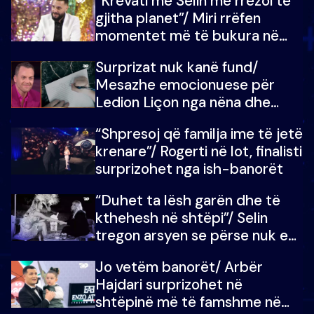
“Krevati me Selin më rrëzoi të
gjitha planet”/ Miri rrëfen
momentet më të bukura në
shtëpinë e BB VIP: Do më
Surprizat nuk kanë fund/
mungojë zilja e mëngjesit kur…
Mesazhe emocionuese për
Ledion Liçon nga nëna dhe
fëmijët e tij, moderatori nuk i
“Shpresoj që familja ime të jetë
mban dot lotët: Nuk meritoj…
krenare”/ Rogerti në lot, finalisti
surprizohet nga ish-banorët
“Duhet ta lësh garën dhe të
kthehesh në shtëpi”/ Selin
tregon arsyen se përse nuk e
dëgjoi fjalën e së ëmës: Doja ta
Jo vetëm banorët/ Arbër
çoja luftën time deri në fund
Hajdari surprizohet në
shtëpinë më të famshme në