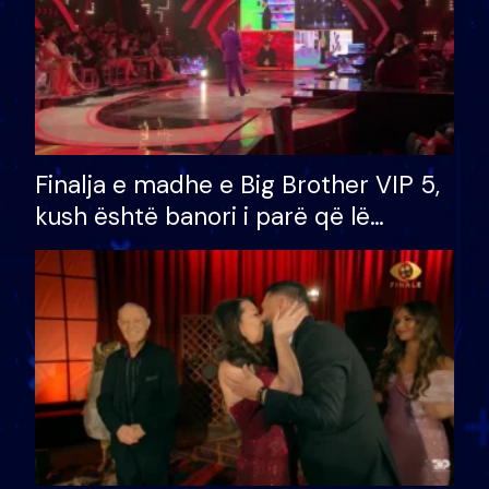
Finalja e madhe e Big Brother VIP 5,
kush është banori i parë që lë
shtëpinë dhe humb mundësinë për
të fituar çmimin e madh