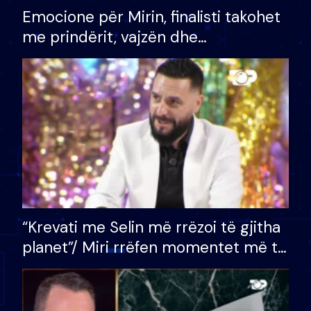
Emocione për Mirin, finalisti takohet
me prindërit, vajzën dhe
bashkëshorten: S’kemi ndonjë letër
divorci apo jo?
“Krevati me Selin më rrëzoi të gjitha
planet”/ Miri rrëfen momentet më të
bukura në shtëpinë e BB VIP: Do më
mungojë zilja e mëngjesit kur…