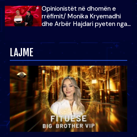
Shqipëri, opinionisti takohet me
Opinionistët në dhomën e
vajzën e tij
rrëfimit/ Monika Kryemadhi
dhe Arbër Hajdari pyeten nga
Ledion Liço: A do ta
zëvendësonit njëri-tjetrin?
LAJME