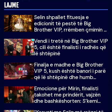
LAJME
Selin shpallet fituesja e
edicionit të pestë të Big
Brother VIP, rrëmben çmimin e
madh prej 100 mijë eurosh
Vendi i tretë në Big Brother VIP
5, cili është finalisti i radhës që
lë shtëpinë
Finalja e madhe e Big Brother
VIP 5, kush është banori i parë
që lë shtëpinë dhe humb
mundësinë për të fituar
Emocione për Mirin, finalisti
çmimin e madh
takohet me prindërit, vajzën
dhe bashkëshorten: S’kemi
ndonjë letër divorci apo jo?