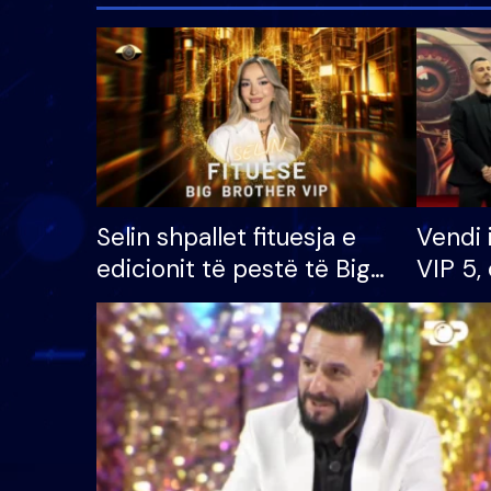
Selin shpallet fituesja e
Vendi 
edicionit të pestë të Big
VIP 5, 
Brother VIP, rrëmben
radhës
çmimin e madh prej 100
mijë eurosh