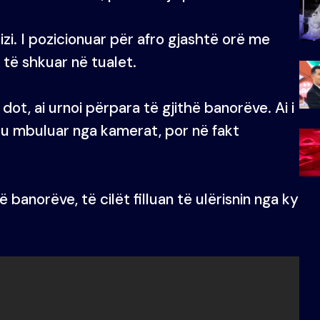
Luizi. I pozicionuar për afro gjashtë orë me
r të shkuar në tualet.
ot, ai urnoi përpara të gjithë banorëve. Ai i
ër tu mbuluar nga kamerat, por në fakt
të banorëve, të cilët filluan të ulërisnin nga ky