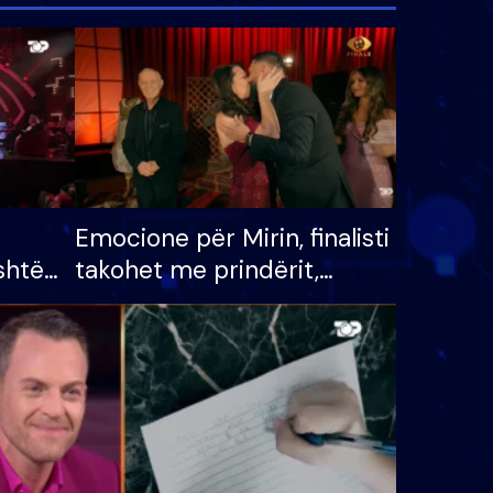
Emocione për Mirin, finalisti
shtë
takohet me prindërit,
tëpinë
vajzën dhe bashkëshorten:
 për
S’kemi ndonjë letër divorci
adh
apo jo?