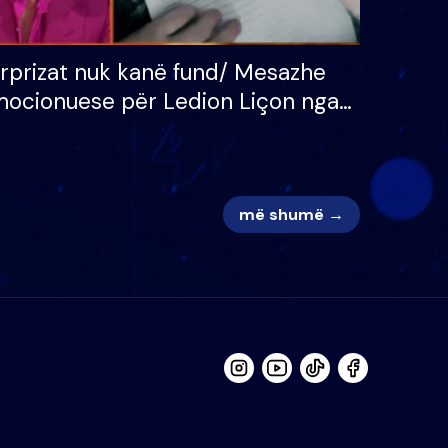
rprizat nuk kanë fund/ Mesazhe
ocionuese për Ledion Liçon nga
na dhe fëmijët e tij, moderatori
k i mban dot lotët: Nuk meritoj…
më shumë →