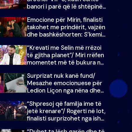
banori i parë që lë shtëpinë
dhe humb mundësinë për të
Emocione për Mirin, finalisti
fituar çmimin e madh
takohet me prindërit, vajzën
dhe bashkëshorten: S’kemi
ndonjë letër divorci apo jo?
“Krevati me Selin më rrëzoi
të gjitha planet”/ Miri rrëfen
momentet më të bukura në
shtëpinë e BB VIP: Do më
Surprizat nuk kanë fund/
mungojë zilja e mëngjesit
Mesazhe emocionuese për
kur…
Ledion Liçon nga nëna dhe
fëmijët e tij, moderatori nuk
“Shpresoj që familja ime të
i mban dot lotët: Nuk
jetë krenare”/ Rogerti në lot,
meritoj…
finalisti surprizohet nga ish-
banorët
“Duhet ta lësh garën dhe të