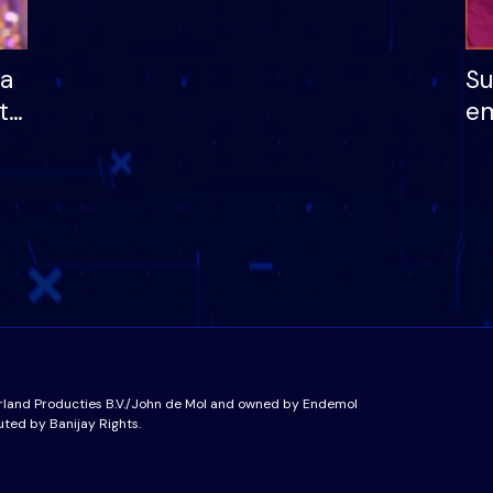
ha
Su
të
em
më
në
nu
rland Producties B.V./John de Mol and owned by Endemol
uted by Banijay Rights.