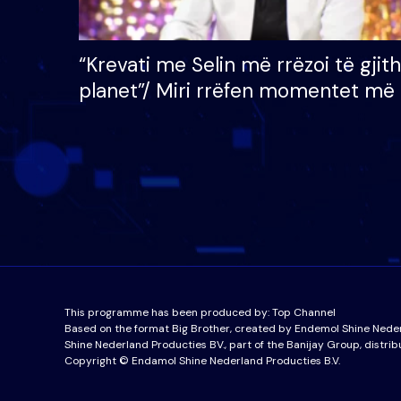
“Krevati me Selin më rrëzoi të gjit
planet”/ Miri rrëfen momentet më 
bukura në shtëpinë e BB VIP: Do 
mungojë zilja e mëngjesit kur…
This programme has been produced by:
Top Channel
Based on the format Big Brother, created by Endemol Shine Nede
Shine Nederland Producties BV., part of the Banijay Group, distrib
Copyright © Endamol Shine Nederland Producties B.V.