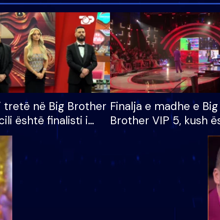
i tretë në Big Brother
Finalja e madhe e Big
cili është finalisti i
Brother VIP 5, kush ë
 që lë shtëpinë
banori i parë që lë sh
dhe humb mundësinë
të fituar çmimin e m