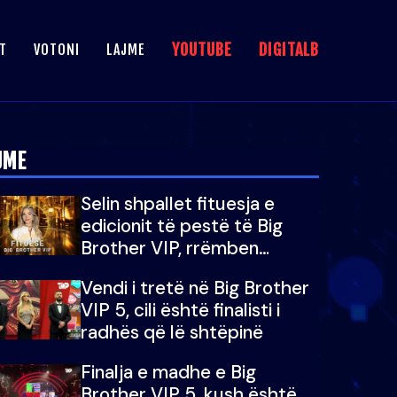
YOUTUBE
DIGITALB
T
VOTONI
LAJME
JME
Selin shpallet fituesja e
edicionit të pestë të Big
Brother VIP, rrëmben
çmimin e madh prej 100
Vendi i tretë në Big Brother
mijë eurosh
VIP 5, cili është finalisti i
radhës që lë shtëpinë
Finalja e madhe e Big
Brother VIP 5, kush është