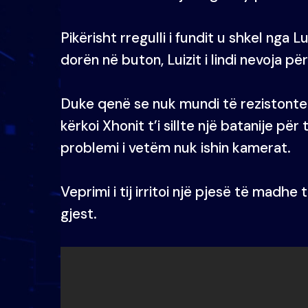
Pikërisht rregulli i fundit u shkel nga 
dorën në buton, Luizit i lindi nevoja pë
Duke qenë se nuk mundi të rezistonte d
kërkoi Xhonit t’i sillte një batanije p
problemi i vetëm nuk ishin kamerat.
Veprimi i tij irritoi një pjesë të madhe 
gjest.