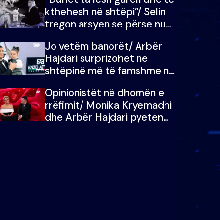
kthehesh në shtëpi”/ Selin
tregon arsyen se përse nuk
e dëgjoi fjalën e së ëmës:
Jo vetëm banorët/ Arbër
Doja ta çoja luftën time deri
Hajdari surprizohet në
në fund
shtëpinë më të famshme në
Shqipëri, opinionisti takohet
Opinionistët në dhomën e
me vajzën e tij
rrëfimit/ Monika Kryemadhi
dhe Arbër Hajdari pyeten
nga Ledion Liço: A do ta
zëvendësonit njëri-tjetrin?