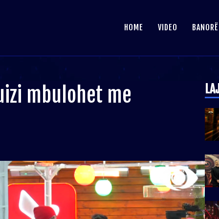
HOME
VIDEO
BANORË
LA
Luizi mbulohet me