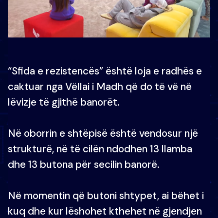
“Sfida e rezistencës” është loja e radhës e
caktuar nga Vëllai i Madh që do të vë në
lëvizje të gjithë banorët.
Në oborrin e shtëpisë është vendosur një
strukturë, në të cilën ndodhen 13 llamba
dhe 13 butona për secilin banorë.
Në momentin që butoni shtypet, ai bëhet i
kuq dhe kur lëshohet kthehet në gjendjen