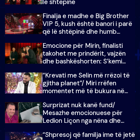
lë shtëpinë
Finalja e madhe e Big Brother
VIP 5, kush është banori i parë
që lë shtëpinë dhe humb
mundësinë për të fituar
Emocione për Mirin, finalisti
çmimin e madh
takohet me prindërit, vajzën
dhe bashkëshorten: S’kemi
ndonjë letër divorci apo jo?
“Krevati me Selin më rrëzoi të
gjitha planet”/ Miri rrëfen
momentet më të bukura në
shtëpinë e BB VIP: Do më
Surprizat nuk kanë fund/
mungojë zilja e mëngjesit kur…
Mesazhe emocionuese për
Ledion Liçon nga nëna dhe
fëmijët e tij, moderatori nuk i
“Shpresoj që familja ime të jetë
mban dot lotët: Nuk meritoj…