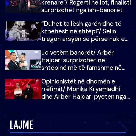
krenare”/ Rogerti në lot, finalisti
surprizohet nga ish-banorët
“Duhet ta lësh garën dhe të
kthehesh në shtëpi”/ Selin
tregon arsyen se përse nuk e
dëgjoi fjalën e së ëmës: Doja ta
Jo vetëm banorët/ Arbër
çoja luftën time deri në fund
Hajdari surprizohet në
shtëpinë më të famshme në
Shqipëri, opinionisti takohet me
Opinionistët në dhomën e
vajzën e tij
rrëfimit/ Monika Kryemadhi
dhe Arbër Hajdari pyeten nga
Ledion Liço: A do ta
zëvendësonit njëri-tjetrin?
LAJME