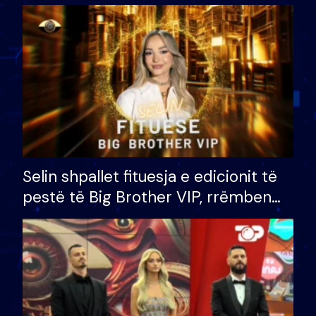
Selin shpallet fituesja e edicionit të
pestë të Big Brother VIP, rrëmben
çmimin e madh prej 100 mijë eurosh