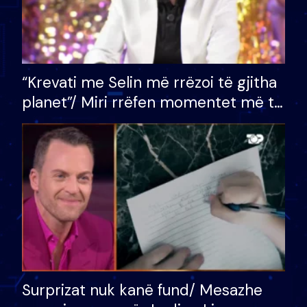
“Krevati me Selin më rrëzoi të gjitha
planet”/ Miri rrëfen momentet më të
bukura në shtëpinë e BB VIP: Do më
mungojë zilja e mëngjesit kur…
Surprizat nuk kanë fund/ Mesazhe