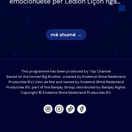
emocionuese për Ledion Liçon nga
nëna dhe fëmijët e tij, moderatori
nuk i mban dot lotët: Nuk meritoj…
më shumë →
This programme has been produced by:
Top Channel
Based on the format Big Brother, created by Endemol Shine Nederland
Producties B.V./John de Mol and owned by Endemol Shine Nederland
Producties BV., part of the Banijay Group, distributed by Banijay Rights.
Copyright © Endamol Shine Nederland Producties B.V.