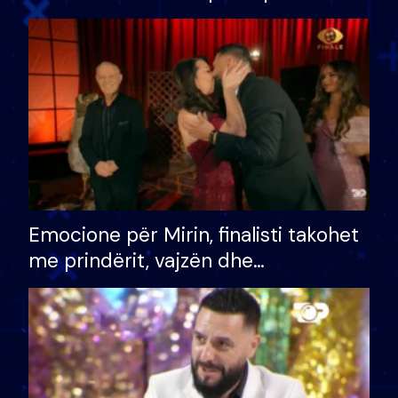
shtëpinë dhe humb mundësinë për
të fituar çmimin e madh
Emocione për Mirin, finalisti takohet
me prindërit, vajzën dhe
bashkëshorten: S’kemi ndonjë letër
divorci apo jo?