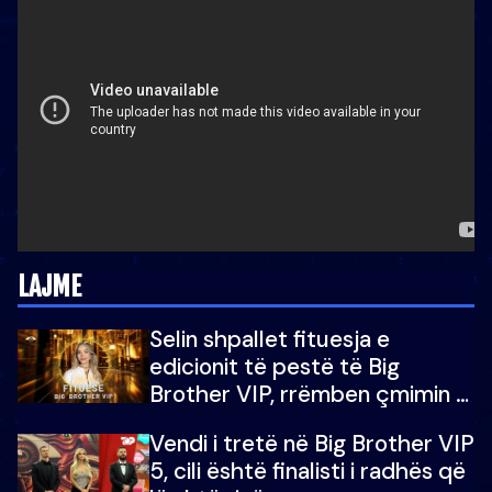
LAJME
Selin shpallet fituesja e
edicionit të pestë të Big
Brother VIP, rrëmben çmimin e
madh prej 100 mijë eurosh
Vendi i tretë në Big Brother VIP
5, cili është finalisti i radhës që