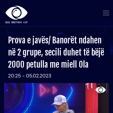
Prova e javës/ Banorët ndahen
në 2 grupe, secili duhet të bëjë
2000 petulla me miell Ola
20:25 - 05.02.2023