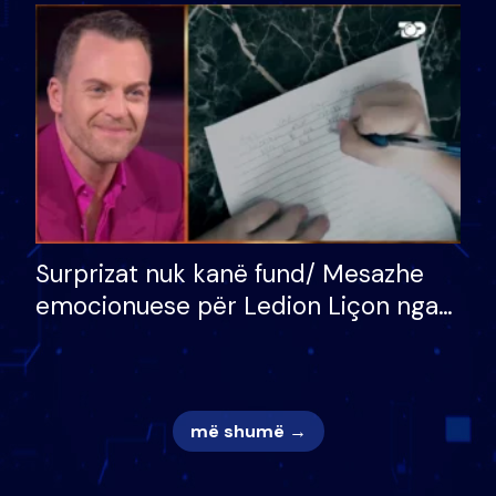
bukura në shtëpinë e BB VIP: Do më
mungojë zilja e mëngjesit kur…
Surprizat nuk kanë fund/ Mesazhe
emocionuese për Ledion Liçon nga
nëna dhe fëmijët e tij, moderatori
nuk i mban dot lotët: Nuk meritoj…
më shumë →