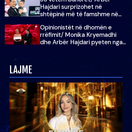
çoja luftën time deri në fund
Hajdari surprizohet në
shtëpinë më të famshme në
Shqipëri, opinionisti takohet me
Opinionistët në dhomën e
vajzën e tij
rrëfimit/ Monika Kryemadhi
dhe Arbër Hajdari pyeten nga
Ledion Liço: A do ta
zëvendësonit njëri-tjetrin?
LAJME