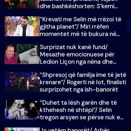
dhe bashkëshorten: S’kemi
ndonjë letër divorci apo jo?
“Krevati me Selin më rrëzoi të
gjitha planet”/ Miri rrëfen
momentet më të bukura në
shtëpinë e BB VIP: Do më
Surprizat nuk kanë fund/
mungojë zilja e mëngjesit kur…
Mesazhe emocionuese për
Ledion Liçon nga nëna dhe
fëmijët e tij, moderatori nuk i
“Shpresoj që familja ime të jetë
mban dot lotët: Nuk meritoj…
krenare”/ Rogerti në lot, finalisti
surprizohet nga ish-banorët
“Duhet ta lësh garën dhe të
kthehesh në shtëpi”/ Selin
tregon arsyen se përse nuk e
dëgjoi fjalën e së ëmës: Doja ta
Jo vetëm banorët/ Arbër