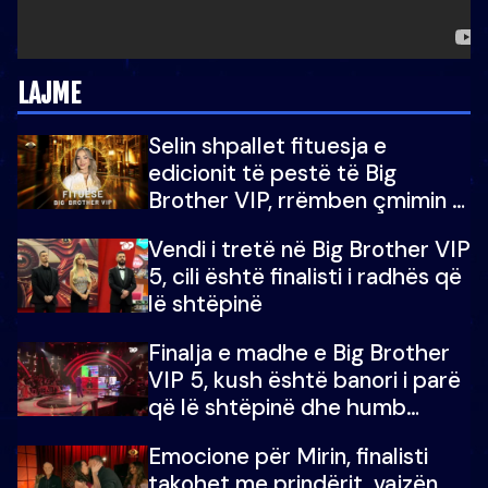
LAJME
Selin shpallet fituesja e
edicionit të pestë të Big
Brother VIP, rrëmben çmimin e
madh prej 100 mijë eurosh
Vendi i tretë në Big Brother VIP
5, cili është finalisti i radhës që
lë shtëpinë
Finalja e madhe e Big Brother
VIP 5, kush është banori i parë
që lë shtëpinë dhe humb
mundësinë për të fituar
Emocione për Mirin, finalisti
çmimin e madh
takohet me prindërit, vajzën