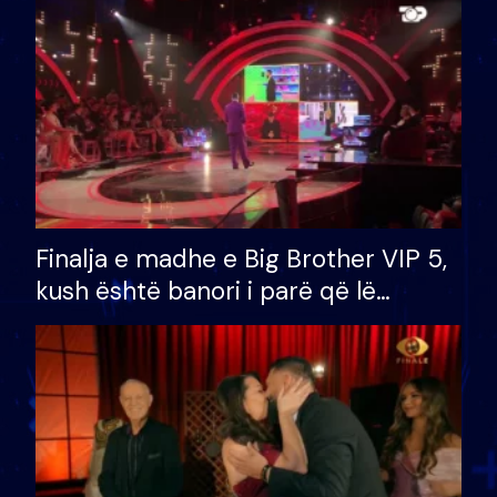
Finalja e madhe e Big Brother VIP 5,
kush është banori i parë që lë
shtëpinë dhe humb mundësinë për
të fituar çmimin e madh