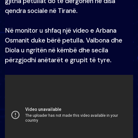
gjitha petullat do të dërgohen në disa
qendra sociale në Tiranë.
Në monitor u shfaq një video e Arbana
Osmanit duke bërë petulla. Valbona dhe
Diola u ngritën në këmbë dhe secila
përzgjodhi anëtarët e grupit të tyre.