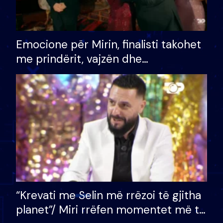
Emocione për Mirin, finalisti takohet
me prindërit, vajzën dhe
bashkëshorten: S’kemi ndonjë letër
divorci apo jo?
“Krevati me Selin më rrëzoi të gjitha
planet”/ Miri rrëfen momentet më të