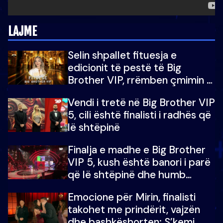
LAJME
Selin shpallet fituesja e
edicionit të pestë të Big
Brother VIP, rrëmben çmimin e
madh prej 100 mijë eurosh
Vendi i tretë në Big Brother VIP
5, cili është finalisti i radhës që
lë shtëpinë
Finalja e madhe e Big Brother
VIP 5, kush është banori i parë
që lë shtëpinë dhe humb
mundësinë për të fituar
Emocione për Mirin, finalisti
çmimin e madh
takohet me prindërit, vajzën
dhe bashkëshorten: S’kemi