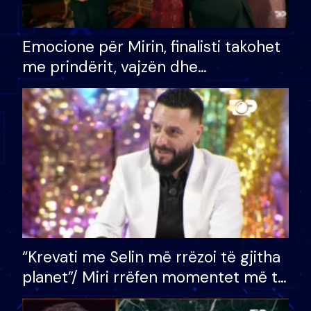
Emocione për Mirin, finalisti takohet
me prindërit, vajzën dhe
bashkëshorten: S’kemi ndonjë letër
divorci apo jo?
“Krevati me Selin më rrëzoi të gjitha
planet”/ Miri rrëfen momentet më të
bukura në shtëpinë e BB VIP: Do më