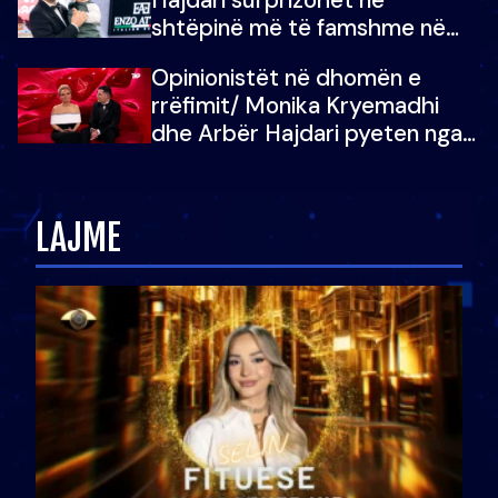
shtëpinë më të famshme në
Shqipëri, opinionisti takohet me
Opinionistët në dhomën e
vajzën e tij
rrëfimit/ Monika Kryemadhi
dhe Arbër Hajdari pyeten nga
Ledion Liço: A do ta
zëvendësonit njëri-tjetrin?
LAJME