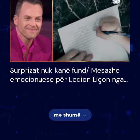
mungojë zilja e mëngjesit kur…
Surprizat nuk kanë fund/ Mesazhe
emocionuese për Ledion Liçon nga
nëna dhe fëmijët e tij, moderatori
nuk i mban dot lotët: Nuk meritoj…
më shumë →