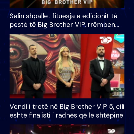
Selin shpallet fituesja e edicionit të
pestë të Big Brother VIP, rrëmben
çmimin e madh prej 100 mijë eurosh
Vendi i tretë në Big Brother VIP 5, cili
është finalisti i radhës që lë shtëpinë