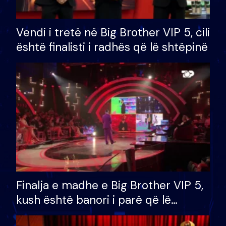
Vendi i tretë në Big Brother VIP 5, cili
është finalisti i radhës që lë shtëpinë
Finalja e madhe e Big Brother VIP 5,
kush është banori i parë që lë
shtëpinë dhe humb mundësinë për