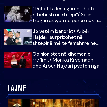
“Duhet ta lësh garën dhe të
kthehesh në shtëpi”/ Selin
tregon arsyen se përse nuk e
dëgjoi fjalën e së ëmës: Doja ta
Jo vetëm banorët/ Arbër
çoja luftën time deri në fund
Hajdari surprizohet në
shtëpinë më të famshme në
Shqipëri, opinionisti takohet me
Opinionistët në dhomën e
vajzën e tij
rrëfimit/ Monika Kryemadhi
dhe Arbër Hajdari pyeten nga
Ledion Liço: A do ta
zëvendësonit njëri-tjetrin?
LAJME