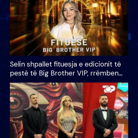
Selin shpallet fituesja e edicionit të
pestë të Big Brother VIP, rrëmben
çmimin e madh prej 100 mijë eurosh