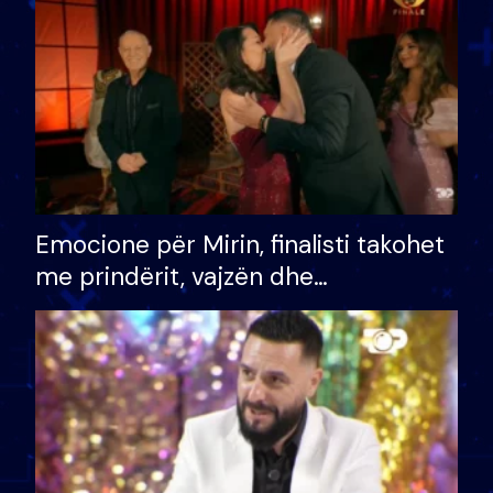
të fituar çmimin e madh
Emocione për Mirin, finalisti takohet
me prindërit, vajzën dhe
bashkëshorten: S’kemi ndonjë letër
divorci apo jo?