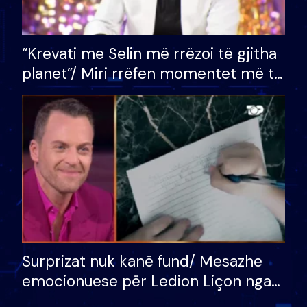
“Krevati me Selin më rrëzoi të gjitha
planet”/ Miri rrëfen momentet më të
bukura në shtëpinë e BB VIP: Do më
mungojë zilja e mëngjesit kur…
Surprizat nuk kanë fund/ Mesazhe
emocionuese për Ledion Liçon nga
nëna dhe fëmijët e tij, moderatori