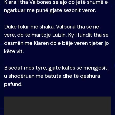
Kiara i tha Valbonës se ajo do jetë shumë e
ngarkuar me punë gjatë sezonit veror.
Duke folur me shaka, Valbona tha se në
verë, do të martojë Luizin. Ky i fundit tha se
dasmën me Kiarën do e bëjë verën tjetër jo
këtë vit.
Bisedat mes tyre, gjatë kafes së mëngjesit,
u shoqëruan me batuta dhe të qeshura
pafund.