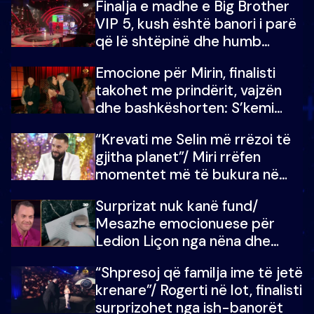
Finalja e madhe e Big Brother
VIP 5, kush është banori i parë
që lë shtëpinë dhe humb
mundësinë për të fituar
Emocione për Mirin, finalisti
çmimin e madh
takohet me prindërit, vajzën
dhe bashkëshorten: S’kemi
ndonjë letër divorci apo jo?
“Krevati me Selin më rrëzoi të
gjitha planet”/ Miri rrëfen
momentet më të bukura në
shtëpinë e BB VIP: Do më
Surprizat nuk kanë fund/
mungojë zilja e mëngjesit kur…
Mesazhe emocionuese për
Ledion Liçon nga nëna dhe
fëmijët e tij, moderatori nuk i
“Shpresoj që familja ime të jetë
mban dot lotët: Nuk meritoj…
krenare”/ Rogerti në lot, finalisti
surprizohet nga ish-banorët