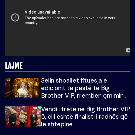
LAJME
Selin shpallet fituesja e
edicionit të pestë të Big
Brother VIP, rrëmben çmimin e
madh prej 100 mijë eurosh
Vendi i tretë në Big Brother VIP
5, cili është finalisti i radhës që
lë shtëpinë