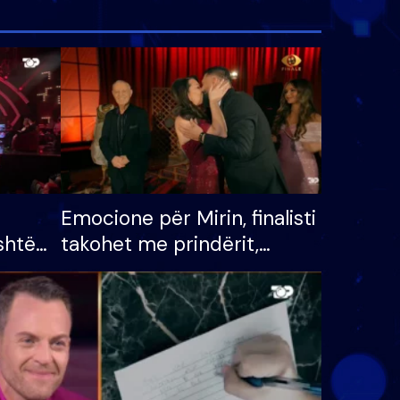
Emocione për Mirin, finalisti
shtë
takohet me prindërit,
tëpinë
vajzën dhe bashkëshorten:
 për
S’kemi ndonjë letër divorci
adh
apo jo?