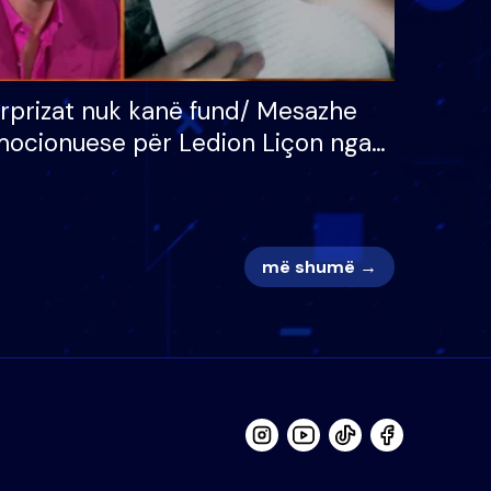
rprizat nuk kanë fund/ Mesazhe
ocionuese për Ledion Liçon nga
na dhe fëmijët e tij, moderatori
k i mban dot lotët: Nuk meritoj…
më shumë →