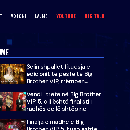
YOUTUBE
DIGITALB
T
VOTONI
LAJME
JME
Selin shpallet fituesja e
edicionit të pestë të Big
Brother VIP, rrëmben
çmimin e madh prej 100
Vendi i tretë në Big Brother
mijë eurosh
VIP 5, cili është finalisti i
radhës që lë shtëpinë
Finalja e madhe e Big
Brother VIP 5, kush është