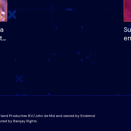
ha
Su
të
em
më
në
nu
rland Producties B.V./John de Mol and owned by Endemol
uted by Banijay Rights.