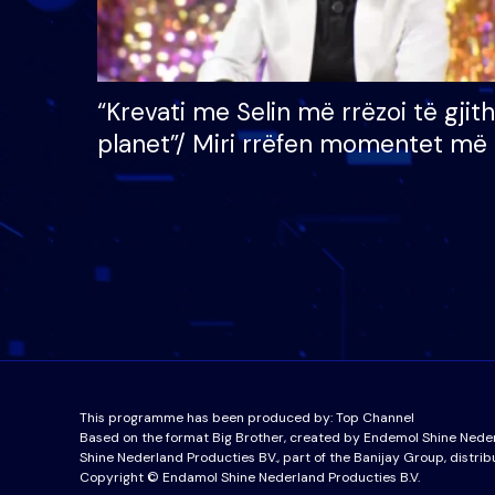
“Krevati me Selin më rrëzoi të gjit
planet”/ Miri rrëfen momentet më 
bukura në shtëpinë e BB VIP: Do 
mungojë zilja e mëngjesit kur…
This programme has been produced by:
Top Channel
Based on the format Big Brother, created by Endemol Shine Nede
Shine Nederland Producties BV., part of the Banijay Group, distrib
Copyright © Endamol Shine Nederland Producties B.V.