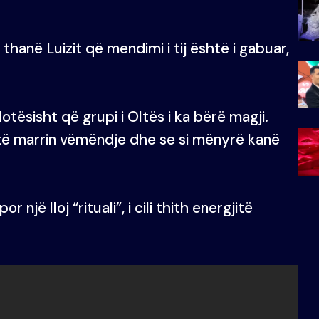
hanë Luizit që mendimi i tij është i gabuar,
tësisht që grupi i Oltës i ka bërë magji.
të marrin vëmëndje dhe se si mënyrë kanë
 një lloj “rituali”, i cili thith energjitë