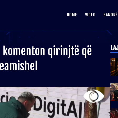
HOME
VIDEO
BANORË
LA
i komenton qirinjtë që
Deamishel