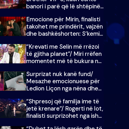
banori i parë që lë shtëpinë
dhe humb mundësinë për të
Emocione për Mirin, finalisti
fituar çmimin e madh
takohet me prindërit, vajzën
dhe bashkëshorten: S’kemi
ndonjë letër divorci apo jo?
“Krevati me Selin më rrëzoi
të gjitha planet”/ Miri rrëfen
momentet më të bukura në
shtëpinë e BB VIP: Do më
Surprizat nuk kanë fund/
mungojë zilja e mëngjesit
Mesazhe emocionuese për
kur…
Ledion Liçon nga nëna dhe
fëmijët e tij, moderatori nuk
“Shpresoj që familja ime të
i mban dot lotët: Nuk
jetë krenare”/ Rogerti në lot,
meritoj…
finalisti surprizohet nga ish-
banorët
“Duhet ta lësh garën dhe të