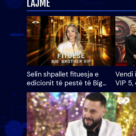
LAJME
Selin shpallet fituesja e
Vendi 
edicionit të pestë të Big
VIP 5, 
Brother VIP, rrëmben
radhës
çmimin e madh prej 100
mijë eurosh