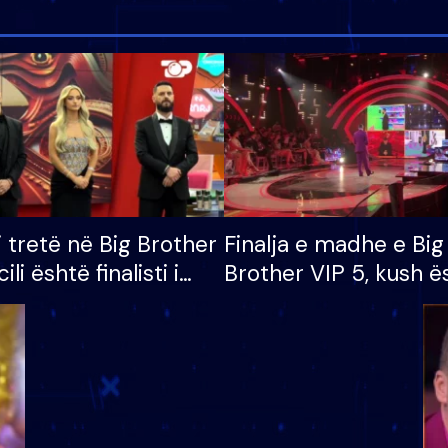
i tretë në Big Brother
Finalja e madhe e Big
cili është finalisti i
Brother VIP 5, kush ë
 që lë shtëpinë
banori i parë që lë sh
dhe humb mundësinë
të fituar çmimin e m