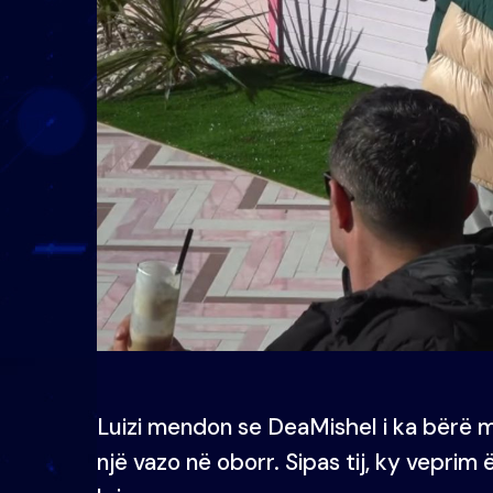
Luizi mendon se DeaMishel i ka bërë mag
një vazo në oborr. Sipas tij, ky veprim