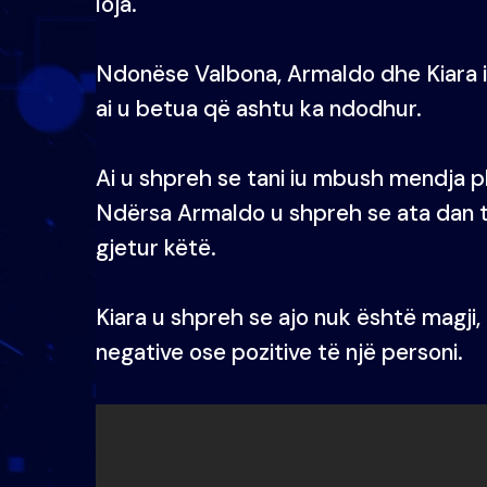
loja.
Ndonëse Valbona, Armaldo dhe Kiara i t
ai u betua që ashtu ka ndodhur.
Ai u shpreh se tani iu mbush mendja plo
Ndërsa Armaldo u shpreh se ata dan 
gjetur këtë.
Kiara u shpreh se ajo nuk është magji, por
negative ose pozitive të një personi.