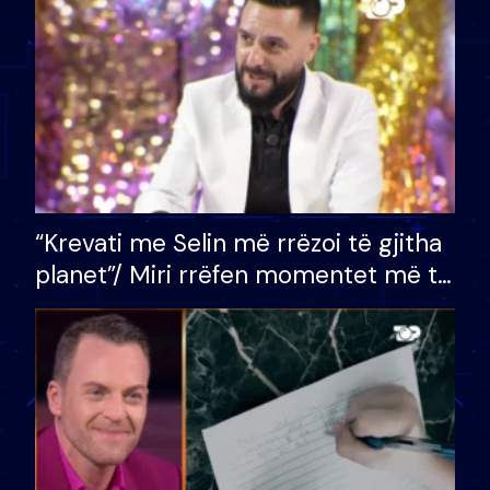
divorci apo jo?
“Krevati me Selin më rrëzoi të gjitha
planet”/ Miri rrëfen momentet më të
bukura në shtëpinë e BB VIP: Do më
mungojë zilja e mëngjesit kur…