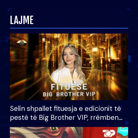
zëvendësonit njëri-tjetrin?
LAJME
Selin shpallet fituesja e edicionit të
pestë të Big Brother VIP, rrëmben
çmimin e madh prej 100 mijë eurosh