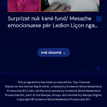
Surprizat nuk kanë fund/ Mesazhe
emocionuese për Ledion Liçon nga
nëna dhe fëmijët e tij, moderatori
nuk i mban dot lotët: Nuk meritoj…
më shumë →
This programme has been produced by:
Top Channel
Based on the format Big Brother, created by Endemol Shine Nederland
Producties B.V./John de Mol and owned by Endemol Shine Nederland
Producties BV., part of the Banijay Group, distributed by Banijay Rights.
Copyright © Endamol Shine Nederland Producties B.V.