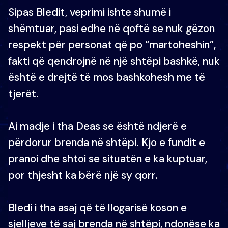
Sipas Bledit, veprimi ishte shumë i
shëmtuar, pasi edhe në qoftë se nuk gëzon
respekt për personat që po “martoheshin”,
fakti që qendrojnë në një shtëpi bashkë, nuk
është e drejtë të mos bashkohesh me të
tjerët.
Ai madje i tha Deas se është ndjerë e
përdorur brenda në shtëpi. Kjo e fundit e
pranoi dhe shtoi se situatën e ka kuptuar,
por thjesht ka bërë një sy qorr.
Bledi i tha asaj që të llogarisë koson e
sjelljeve të saj brenda në shtëpi, ndonëse ka