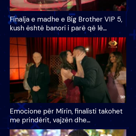
Finalja e madhe e Big Brother VIP 5,
kush është banori i parë që lë
shtëpinë dhe humb mundësinë për
të fituar çmimin e madh
Emocione për Mirin, finalisti takohet
me prindërit, vajzën dhe
bashkëshorten: S’kemi ndonjë letër