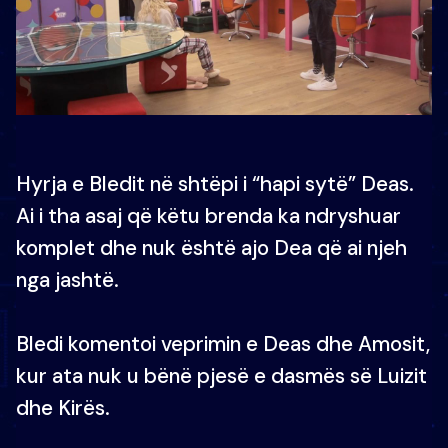
Hyrja e Bledit në shtëpi i “hapi sytë” Deas.
Ai i tha asaj që këtu brenda ka ndryshuar
komplet dhe nuk është ajo Dea që ai njeh
nga jashtë.
Bledi komentoi veprimin e Deas dhe Amosit,
kur ata nuk u bënë pjesë e dasmës së Luizit
dhe Kirës.