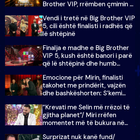
Brother VIP, rrëmben çmimin e
madh prej 100 mijë eurosh
Vendi i tretë në Big Brother VIP
5, cili është finalisti i radhës që
lë shtëpinë
Finalja e madhe e Big Brother
VIP 5, kush është banori i parë
që lë shtëpinë dhe humb
mundësinë për të fituar
Emocione për Mirin, finalisti
çmimin e madh
takohet me prindërit, vajzën
dhe bashkëshorten: S’kemi
ndonjë letër divorci apo jo?
“Krevati me Selin më rrëzoi të
gjitha planet”/ Miri rrëfen
momentet më të bukura në
shtëpinë e BB VIP: Do më
Surprizat nuk kanë fund/
mungojë zilja e mëngjesit kur…