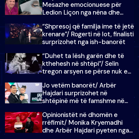
Mesazhe emocionuese për
Ledion Liçon nga nëna dhe
fëmijët e tij, moderatori nuk i
“Shpresoj që familja ime të jetë
mban dot lotët: Nuk meritoj…
krenare”/ Rogerti në lot, finalisti
surprizohet nga ish-banorët
“Duhet ta lësh garën dhe të
kthehesh në shtëpi”/ Selin
tregon arsyen se përse nuk e
dëgjoi fjalën e së ëmës: Doja ta
Jo vetëm banorët/ Arbër
çoja luftën time deri në fund
Hajdari surprizohet në
shtëpinë më të famshme në
Shqipëri, opinionisti takohet me
Opinionistët në dhomën e
vajzën e tij
rrëfimit/ Monika Kryemadhi
dhe Arbër Hajdari pyeten nga
Ledion Liço: A do ta