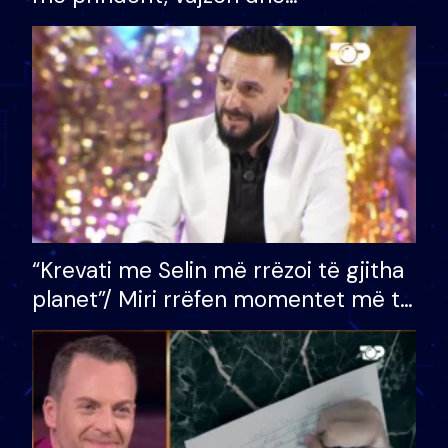
bashkëshorten: S’kemi ndonjë letër
divorci apo jo?
“Krevati me Selin më rrëzoi të gjitha
planet”/ Miri rrëfen momentet më të
bukura në shtëpinë e BB VIP: Do më
mungojë zilja e mëngjesit kur…