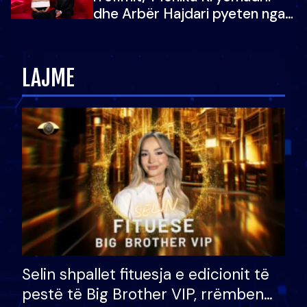
dhe Arbër Hajdari pyeten nga
Ledion Liço: A do ta
zëvendësonit njëri-tjetrin?
LAJME
Selin shpallet fituesja e edicionit të
pestë të Big Brother VIP, rrëmben