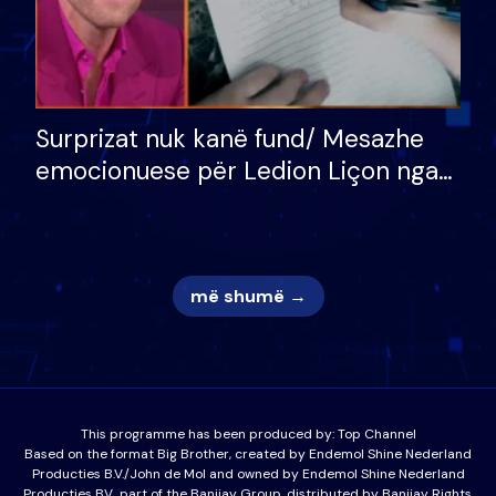
Surprizat nuk kanë fund/ Mesazhe
emocionuese për Ledion Liçon nga
nëna dhe fëmijët e tij, moderatori
nuk i mban dot lotët: Nuk meritoj…
më shumë →
This programme has been produced by:
Top Channel
Based on the format Big Brother, created by Endemol Shine Nederland
Producties B.V./John de Mol and owned by Endemol Shine Nederland
Producties BV., part of the Banijay Group, distributed by Banijay Rights.