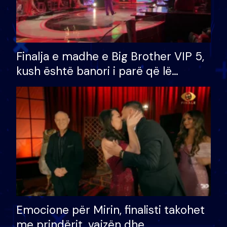
Finalja e madhe e Big Brother VIP 5,
kush është banori i parë që lë
shtëpinë dhe humb mundësinë për
të fituar çmimin e madh
Emocione për Mirin, finalisti takohet
me prindërit, vajzën dhe