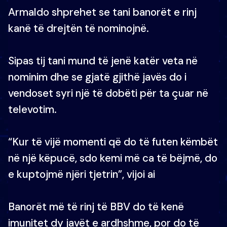
Armaldo shprehet se tani banorët e rinj
kanë të drejtën të nominojnë.
Sipas tij tani mund të jenë katër veta në
nominim dhe se gjatë gjithë javës do i
vendoset syri një të dobëti për ta çuar në
televotim.
“Kur të vijë momenti që do të futen këmbët
në një këpucë, sdo kemi më ca të bëjmë, do
e kuptojmë njëri tjetrin”, vijoi ai
Banorët më të rinj të BBV do të kenë
imunitet dy javët e ardhshme, por do të