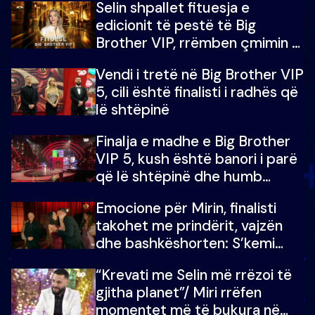
Selin shpallet fituesja e
edicionit të pestë të Big
Brother VIP, rrëmben çmimin e
madh prej 100 mijë eurosh
Vendi i tretë në Big Brother VIP
5, cili është finalisti i radhës që
lë shtëpinë
Finalja e madhe e Big Brother
VIP 5, kush është banori i parë
që lë shtëpinë dhe humb
mundësinë për të fituar
Emocione për Mirin, finalisti
çmimin e madh
takohet me prindërit, vajzën
dhe bashkëshorten: S’kemi
ndonjë letër divorci apo jo?
“Krevati me Selin më rrëzoi të
gjitha planet”/ Miri rrëfen
momentet më të bukura në