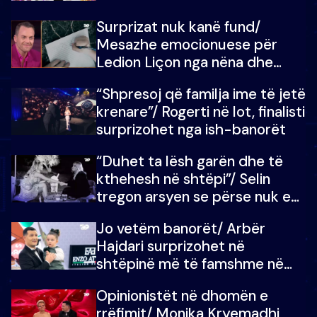
shtëpinë e BB VIP: Do më
Surprizat nuk kanë fund/
mungojë zilja e mëngjesit kur…
Mesazhe emocionuese për
Ledion Liçon nga nëna dhe
fëmijët e tij, moderatori nuk i
“Shpresoj që familja ime të jetë
mban dot lotët: Nuk meritoj…
krenare”/ Rogerti në lot, finalisti
surprizohet nga ish-banorët
“Duhet ta lësh garën dhe të
kthehesh në shtëpi”/ Selin
tregon arsyen se përse nuk e
dëgjoi fjalën e së ëmës: Doja ta
Jo vetëm banorët/ Arbër
çoja luftën time deri në fund
Hajdari surprizohet në
shtëpinë më të famshme në
Shqipëri, opinionisti takohet me
Opinionistët në dhomën e
vajzën e tij
rrëfimit/ Monika Kryemadhi